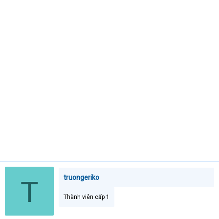
e
r
truongeriko
T
Thành viên cấp 1