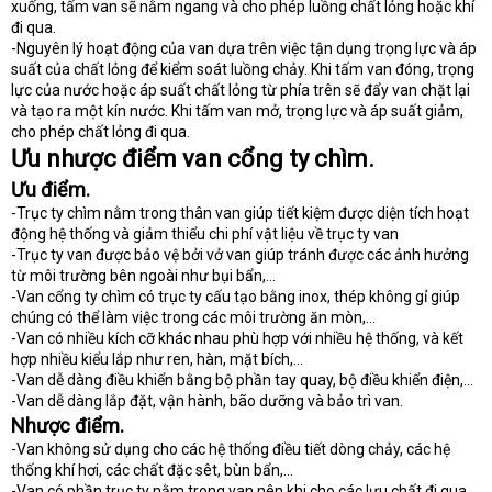
xuống, tấm van sẽ nằm ngang và cho phép luồng chất lỏng hoặc khí
đi qua.
-Nguyên lý hoạt động của van dựa trên việc tận dụng trọng lực và áp
suất của chất lỏng để kiểm soát luồng chảy. Khi tấm van đóng, trọng
lực của nước hoặc áp suất chất lỏng từ phía trên sẽ đẩy van chặt lại
và tạo ra một kín nước. Khi tấm van mở, trọng lực và áp suất giảm,
cho phép chất lỏng đi qua.
Ưu nhược điểm van cổng ty chìm.
Ưu điểm.
-Trục ty chìm nằm trong thân van giúp tiết kiệm được diện tích hoạt
động hệ thống và giảm thiểu chi phí vật liệu về trục ty van
-Trục ty van được bảo vệ bởi vở van giúp tránh được các ảnh hưởng
từ môi trường bên ngoài như bụi bẩn,…
-Van cổng ty chìm có trục ty cấu tạo bằng inox, thép không gỉ giúp
chúng có thể làm việc trong các môi trường ăn mòn,…
-Van có nhiều kích cỡ khác nhau phù hợp với nhiều hệ thống, và kết
hợp nhiều kiểu lắp như ren, hàn, mặt bích,…
-Van dễ dàng điều khiển bằng bộ phần tay quay, bộ điều khiển điện,…
-Van dễ dàng lắp đặt, vận hành, bão dưỡng và bảo trì van.
Nhược điểm.
-Van không sử dụng cho các hệ thống điều tiết dòng chảy, các hệ
thống khí hơi, các chất đặc sêt, bùn bẩn,…
-Van có phần trục ty nằm trong van nên khi cho các lưu chất đi qua