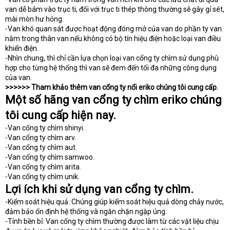
van dễ bám vào trục ti, đối với trục ti thép thông thường sẽ gây gỉ sét,
mài mòn hư hỏng.
-Van khó quan sát được hoạt động đóng mở của van do phần ty van
nằm trong thân van nếu không có bộ tín hiệu điện hoặc loại van điều
khiển điện.
-Nhìn chung, thì chỉ cần lựa chọn loại van cổng ty chìm sử dụng phù
hợp cho từng hệ thống thì van sẽ đem đến tối đa những công dụng
của van.
>>>>>> Tham khảo thêm van cổng ty nổi eriko chúng tôi cung cấp.
Một số hãng van cổng ty chìm eriko chúng
tôi cung cấp hiện nay.
-Van cổng ty chìm shinyi.
-Van cổng ty chìm arv.
-Van cổng ty chìm aut.
-Van cổng ty chìm samwoo.
-Van cổng ty chìm arita.
-Van cổng ty chìm unik.
Lợi ích khi sử dụng van cổng ty chìm.
-Kiểm soát hiệu quả: Chúng giúp kiểm soát hiệu quả dòng chảy nước,
đảm bảo ổn định hệ thống và ngăn chặn ngập úng.
-Tính bền bỉ: Van cổng ty chìm thường được làm từ các vật liệu chịu