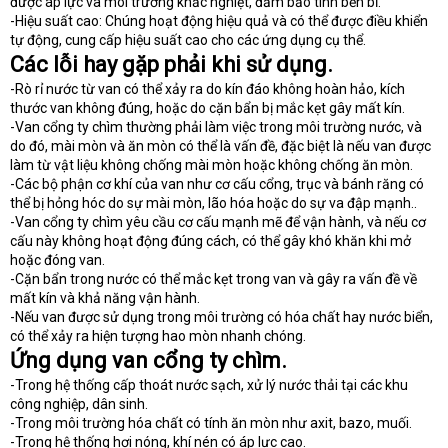
được áp lực và môi trường khắc nghiệt, đảm bảo tính bền bỉ.
-Hiệu suất cao: Chúng hoạt động hiệu quả và có thể được điều khiển
tự động, cung cấp hiệu suất cao cho các ứng dụng cụ thể.
Các lỗi hay gặp phải khi sử dụng.
-Rò rỉ nước từ van có thể xảy ra do kín đáo không hoàn hảo, kích
thước van không đúng, hoặc do cặn bẩn bị mắc kẹt gây mất kín.
-Van cổng ty chìm thường phải làm việc trong môi trường nước, và
do đó, mài mòn và ăn mòn có thể là vấn đề, đặc biệt là nếu van được
làm từ vật liệu không chống mài mòn hoặc không chống ăn mòn.
-Các bộ phận cơ khí của van như cơ cấu cổng, trục và bánh răng có
thể bị hỏng hóc do sự mài mòn, lão hóa hoặc do sự va đập mạnh..
-Van cổng ty chìm yêu cầu cơ cấu mạnh mẽ để vận hành, và nếu cơ
cấu này không hoạt động đúng cách, có thể gây khó khăn khi mở
hoặc đóng van.
-Cặn bẩn trong nước có thể mắc kẹt trong van và gây ra vấn đề về
mất kín và khả năng vận hành.
-Nếu van được sử dụng trong môi trường có hóa chất hay nước biển,
có thể xảy ra hiện tượng hao mòn nhanh chóng.
Ứng dụng van cổng ty chìm.
-Trong hệ thống cấp thoát nước sạch, xử lý nước thải tại các khu
công nghiệp, dân sinh.
-Trong môi trường hóa chất có tính ăn mòn như axit, bazo, muối.
-Trong hệ thống hơi nóng, khí nén có áp lực cao.