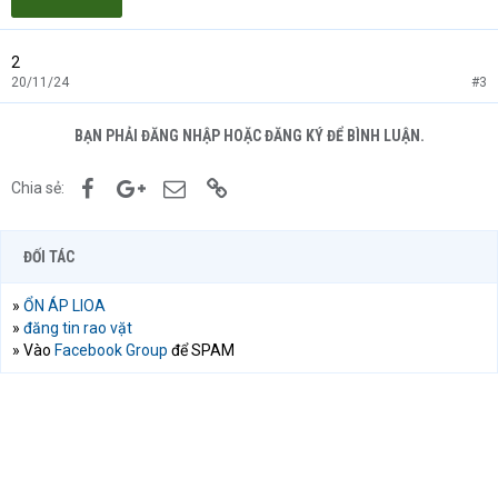
2
20/11/24
#3
BẠN PHẢI ĐĂNG NHẬP HOẶC ĐĂNG KÝ ĐỂ BÌNH LUẬN.
Facebook
Google+
Email
Link
Chia sẻ:
ĐỐI TÁC
»
ỔN ÁP LIOA
»
đăng tin rao vặt
» Vào
Facebook Group
để SPAM