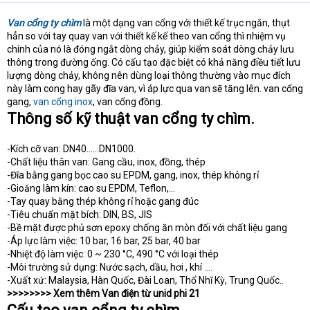
Van cổng ty chìm
là một dạng van cổng với thiết kế trục ngắn, thụt
hẳn so với tay quay van với thiết kế kế theo van cổng thì nhiệm vụ
chính của nó là đóng ngắt dòng chảy, giúp kiểm soát dòng chảy lưu
thông trong đường ống. Có cấu tạo đặc biệt có khả năng điều tiết lưu
lượng dòng chảy, không nên dùng loại thông thường vào mục đích
này làm cong hay gãy đĩa van, vì áp lực qua van sẽ tăng lên. van cổng
gang,
van cổng inox
, van cổng đồng.
Thông số kỹ thuật van cổng ty chìm.
-Kích cỡ van: DN40……DN1000.
-Chất liệu thân van: Gang cầu, inox, đồng, thép
-Đĩa bằng gang bọc cao su EPDM, gang, inox, thép không rỉ
-Gioăng làm kín: cao su EPDM, Teflon,…
-Tay quay bằng thép không rỉ hoặc gang đúc
-Tiêu chuẩn mặt bích: DIN, BS, JIS
-Bề mặt được phủ sơn epoxy chống ăn mòn đối với chất liệu gang
-Áp lực làm việc: 10 bar, 16 bar, 25 bar, 40 bar
-Nhiệt độ làm việc: 0 ~ 230 °C, 490 °C với loại thép
-Môi trường sử dụng: Nước sạch, dầu, hơi , khí ….
-Xuất xứ: Malaysia, Hàn Quốc, Đài Loan, Thổ Nhĩ Kỳ, Trung Quốc..
>>>>>>>> Xem thêm Van điện từ unid phi 21