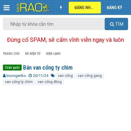
ĐĂNG NHẬP
ĐĂNG KÝ
TÌM
Đừng cố SPAM, sẽ cấm vĩnh viễn ngay và luôn
TRANG CHỦ
ĐỒ ĐIỆN TỬ
ĐIỆN LẠNH
Bán van cổng ty chìm
Toàn quốc
T
N
T
truongeriko
20/11/24
van cổng
van cổng gang
h
g
ừ
van cổng ty chìm
van cổng đồng
r
à
k
e
y
h
a
g
ó
d
ử
a
s
i
t
a
r
t