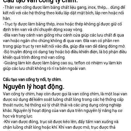
Cấu tạo van cổng ty chìm.
-Thân van cổng được làm bằng chất liệu gang, inox, thép,… dùng để
kết nối với các hệ thống theo kiểu lắp dặt mặt bích, lắp ren hoặc nối
hàn.
-Trục ty được làm bằng thép, inox hoặc thép không gỉ được giữ cố
định trên van và chỉ chuyển động xoay vòng.
-Đĩa van hay cánh van giống như cánh cửa giúp các lưu chất đi qua
van hoặc ngăn cho chúng không đi qua van. Đĩa van có phần ren
trong giúp trục ty ren kết nối vào đĩa, giúp đĩa van dễ dàng đóng mở.
-Bộ truyền động có dạng tay hoặc bộ điều khiển điện, là bộ phận điều
khiển quá trình đóng mở van cổng.
-Gioăng làm kín được làm bằng cao su, teflon có nhiệm vụ làm kín
giúp các lưu chất không rò rỉ ra bên ngoài van.
Cấu tạo van cổng ty nổi, ty chìm.
Nguyên lý hoạt động.
Van cổng ty chìm, hay còn được gọi là van cổng chìm, là một loại van
được sử dụng để kiểm soát luồng chất lỏng trong các hệ thống cấp
thoát nước, hệ thống xử lý chất thải và các ứng dụng công nghiệp
khác. Nguyên lý hoạt động của van dựa trên nguyên lý nâng hạ cơ
học và trọng lực.
-Khi van được đóng, trục sẽ được kéo lên, đẩy tấm van xuống và
chặn luồng chất lỏng hoặc khí. Khi van được mở, trục được thả