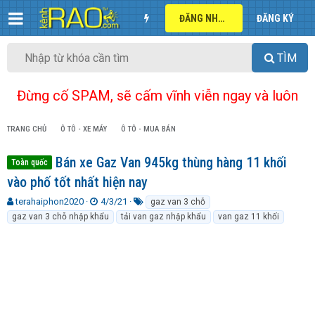
ĐĂNG NHẬP
ĐĂNG KÝ
TÌM
Đừng cố SPAM, sẽ cấm vĩnh viễn ngay và luôn
TRANG CHỦ
Ô TÔ - XE MÁY
Ô TÔ - MUA BÁN
Bán xe Gaz Van 945kg thùng hàng 11 khối
Toàn quốc
vào phố tốt nhất hiện nay
T
N
T
terahaiphon2020
4/3/21
gaz van 3 chỗ
h
g
ừ
gaz van 3 chỗ nhập khẩu
tải van gaz nhập khẩu
van gaz 11 khối
r
à
k
e
y
h
a
g
ó
d
ử
a
s
i
t
a
r