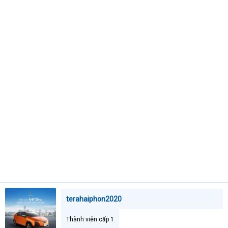
t
e
r
terahaiphon2020
Thành viên cấp 1