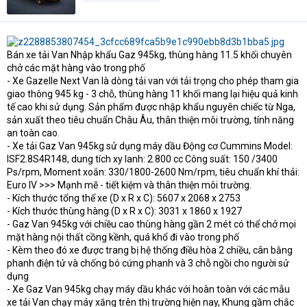
Bán xe tải Van Nhập khẩu Gaz 945kg, thùng hàng 11.5 khối chuyên
chở các mặt hàng vào trong phố
- Xe Gazelle Next Van là dòng tải van với tải trọng cho phép tham gia
giao thông 945 kg - 3 chỗ, thùng hàng 11 khối mang lại hiệu quả kinh
tế cao khi sử dụng. Sản phẩm được nhập khẩu nguyên chiếc từ Nga,
sản xuất theo tiêu chuẩn Châu Âu, thân thiện môi trường, tính năng
an toàn cao.
- Xe tải Gaz Van 945kg sử dụng máy dầu Động cơ Cummins Model:
ISF2.8S4R148, dung tích xy lanh: 2.800 cc Công suất: 150 /3400
Ps/rpm, Moment xoắn: 330/1800-2600 Nm/rpm, tiêu chuẩn khí thải:
Euro IV >>> Mạnh mẽ - tiết kiệm và thân thiện môi trường.
- Kích thước tổng thể xe (D x R x C): 5607 х 2068 х 2753
- Kích thước thùng hàng (D x R x C): 3031 x 1860 x 1927
- Gaz Van 945kg với chiều cao thùng hàng gần 2 mét có thể chở mọi
mặt hàng nội thất cồng kềnh, quá khổ đi vào trong phố
- Kèm theo đó xe được trang bị hệ thống điều hòa 2 chiều, cân bằng
phanh điện tử và chống bó cứng phanh và 3 chỗ ngồi cho người sử
dụng
- Xe Gaz Van 945kg chạy máy dầu khác với hoàn toàn với các mẫu
xe tải Van chạy máy xăng trên thị trường hiện nay, Khung gầm chắc