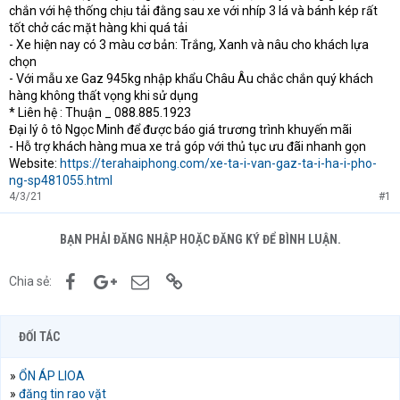
chắn với hệ thống chịu tải đằng sau xe với nhíp 3 lá và bánh kép rất
tốt chở các mặt hàng khi quá tải
- Xe hiện nay có 3 màu cơ bản: Trắng, Xanh và nâu cho khách lựa
chọn
- Với mẫu xe Gaz 945kg nhập khẩu Châu Âu chắc chắn quý khách
hàng không thất vọng khi sử dụng
* Liên hệ : Thuận _ 088.885.1923
Đại lý ô tô Ngọc Minh để được báo giá trương trình khuyến mãi
- Hỗ trợ khách hàng mua xe trả góp với thủ tục ưu đãi nhanh gọn
Website:
https://terahaiphong.com/xe-ta-i-van-gaz-ta-i-ha-i-pho-
ng-sp481055.html
4/3/21
#1
BẠN PHẢI ĐĂNG NHẬP HOẶC ĐĂNG KÝ ĐỂ BÌNH LUẬN.
Facebook
Google+
Email
Link
Chia sẻ:
ĐỐI TÁC
»
ỔN ÁP LIOA
»
đăng tin rao vặt