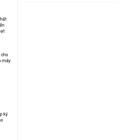
chất
hẩn
oạt
g cho
ho máy
p kỷ
ho