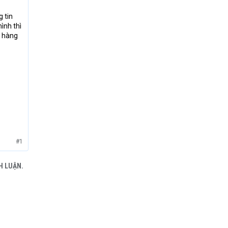
 tin
ình thì
h hàng
#1
H LUẬN.