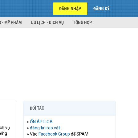
ĐĂNG NHẬP
ĐĂNG KÝ
 - MỸ PHẨM
DU LỊCH - DỊCH VỤ
TỔNG HỢP
ĐỐI TÁC
»
ỔN ÁP LIOA
ịch vụ
»
đăng tin rao vặt
iếng
» Vào
Facebook Group
để SPAM