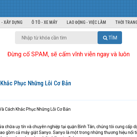
 - XÂY DỰNG
Ô TÔ - XE MÁY
LAO ĐỘNG - VIỆC LÀM
THỜI TRANG
TÌM
Đừng cố SPAM, sẽ cấm vĩnh viễn ngay và luôn
 Khắc Phục Những Lỗi Cơ Bản
Và Cách Khắc Phục Những Lỗi Cơ Bản
ửa chữa uy tín và chuyên nghiệp tại quận Bình Tân, chúng tôi cung cấp d
ao gồm cả máy giặt Sanyo. Sanyo là một trong những thương hiệu nổi t