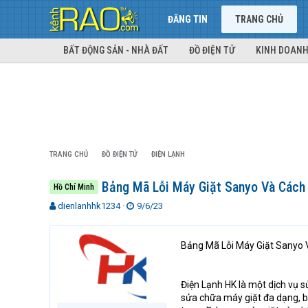
ĐĂNG TIN
TRANG CHỦ
BẤT ĐỘNG SẢN - NHÀ ĐẤT
ĐỒ ĐIỆN TỬ
KINH DOANH
TRANG CHỦ
ĐỒ ĐIỆN TỬ
ĐIỆN LẠNH
Bảng Mã Lỗi Máy Giặt Sanyo Và Cách
Hồ Chí Minh
T
N
dienlanhhk1234
9/6/23
h
g
r
à
e
y
Bảng Mã Lỗi Máy Giặt Sanyo 
a
g
d
ử
s
i
Điện Lạnh HK là một dịch vụ s
t
sửa chữa máy giặt đa dạng, b
a