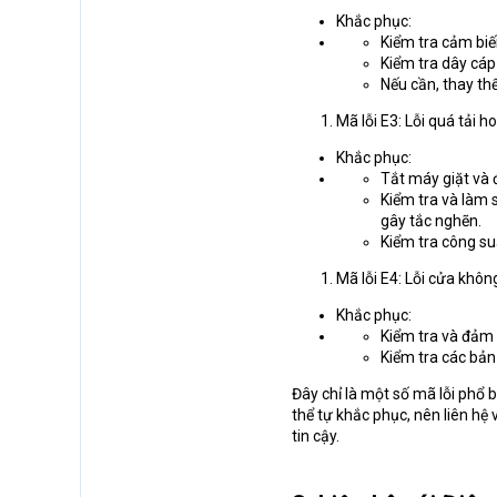
Khắc phục:
Kiểm tra cảm biế
Kiểm tra dây cá
Nếu cần, thay th
Mã lỗi E3: Lỗi quá tải h
Khắc phục:
Tắt máy giặt và 
Kiểm tra và làm 
gây tắc nghẽn.
Kiểm tra công su
Mã lỗi E4: Lỗi cửa khôn
Khắc phục:
Kiểm tra và đảm 
Kiểm tra các bản
Đây chỉ là một số mã lỗi phổ 
thể tự khắc phục, nên liên hệ
tin cậy.