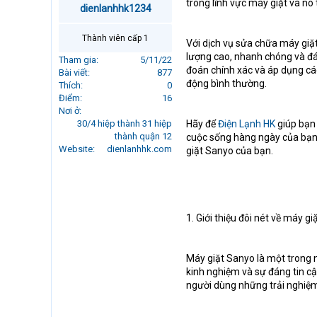
trong lĩnh vực máy giặt và nó
dienlanhhk1234
r
t
e
Thành viên cấp 1
Với dịch vụ sửa chữa máy giặ
r
lượng cao, nhanh chóng và đán
Tham gia
5/11/22
đoán chính xác và áp dụng cá
Bài viết
877
động bình thường.
Thích
0
Điểm
16
Nơi ở
30/4 hiệp thành 31 hiệp
Hãy để
Điện Lạnh HK
giúp bạn 
thành quận 12
cuộc sống hàng ngày của bạn.
Website
dienlanhhk.com
giặt Sanyo của bạn.
1. Giới thiệu đôi nét về máy g
Máy giặt Sanyo là một trong n
kinh nghiệm và sự đáng tin cậ
người dùng những trải nghiệm g