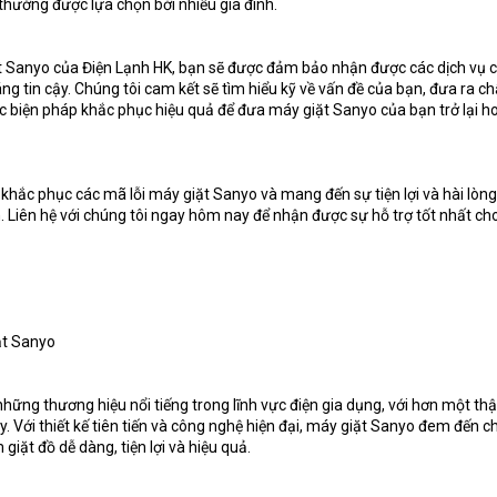
 thường được lựa chọn bởi nhiều gia đình.
t Sanyo của Điện Lạnh HK, bạn sẽ được đảm bảo nhận được các dịch vụ 
g tin cậy. Chúng tôi cam kết sẽ tìm hiểu kỹ về vấn đề của bạn, đưa ra c
c biện pháp khắc phục hiệu quả để đưa máy giặt Sanyo của bạn trở lại h
khắc phục các mã lỗi máy giặt Sanyo và mang đến sự tiện lợi và hài lòn
 Liên hệ với chúng tôi ngay hôm nay để nhận được sự hỗ trợ tốt nhất c
iặt Sanyo
hững thương hiệu nổi tiếng trong lĩnh vực điện gia dụng, với hơn một thậ
y. Với thiết kế tiên tiến và công nghệ hiện đại, máy giặt Sanyo đem đến c
iặt đồ dễ dàng, tiện lợi và hiệu quả.