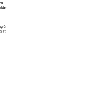
ệm
ể đảm
ng ồn
giặt