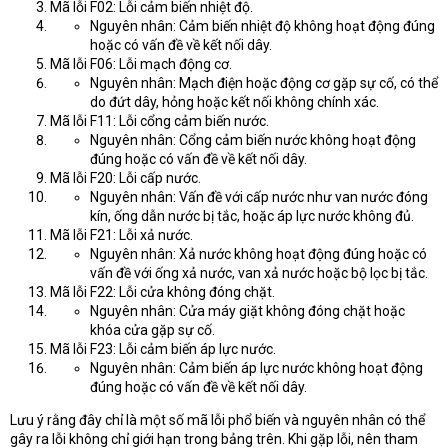
Mã lỗi F02: Lỗi cảm biến nhiệt độ.
Nguyên nhân: Cảm biến nhiệt độ không hoạt động đúng
hoặc có vấn đề về kết nối dây.
Mã lỗi F06: Lỗi mạch động cơ.
Nguyên nhân: Mạch điện hoặc động cơ gặp sự cố, có thể
do đứt dây, hỏng hoặc kết nối không chính xác.
Mã lỗi F11: Lỗi cổng cảm biến nước.
Nguyên nhân: Cổng cảm biến nước không hoạt động
đúng hoặc có vấn đề về kết nối dây.
Mã lỗi F20: Lỗi cấp nước.
Nguyên nhân: Vấn đề với cấp nước như van nước đóng
kín, ống dẫn nước bị tắc, hoặc áp lực nước không đủ.
Mã lỗi F21: Lỗi xả nước.
Nguyên nhân: Xả nước không hoạt động đúng hoặc có
vấn đề với ống xả nước, van xả nước hoặc bộ lọc bị tắc.
Mã lỗi F22: Lỗi cửa không đóng chặt.
Nguyên nhân: Cửa máy giặt không đóng chặt hoặc
khóa cửa gặp sự cố.
Mã lỗi F23: Lỗi cảm biến áp lực nước.
Nguyên nhân: Cảm biến áp lực nước không hoạt động
đúng hoặc có vấn đề về kết nối dây.
Lưu ý rằng đây chỉ là một số mã lỗi phổ biến và nguyên nhân có thể
gây ra lỗi không chỉ giới hạn trong bảng trên. Khi gặp lỗi, nên tham