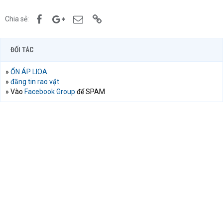
Facebook
Google+
Email
Link
Chia sẻ:
ĐỐI TÁC
»
ỔN ÁP LIOA
»
đăng tin rao vặt
» Vào
Facebook Group
để SPAM