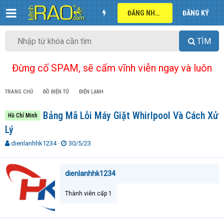
ĐĂNG NHẬP
ĐĂNG KÝ
TÌM
Đừng cố SPAM, sẽ cấm vĩnh viễn ngay và luôn
TRANG CHỦ
ĐỒ ĐIỆN TỬ
ĐIỆN LẠNH
Bảng Mã Lỗi Máy Giặt Whirlpool Và Cách Xử
Hồ Chí Minh
Lý
T
N
dienlanhhk1234
30/5/23
h
g
r
à
e
y
dienlanhhk1234
a
g
d
ử
Thành viên cấp 1
s
i
t
a
r