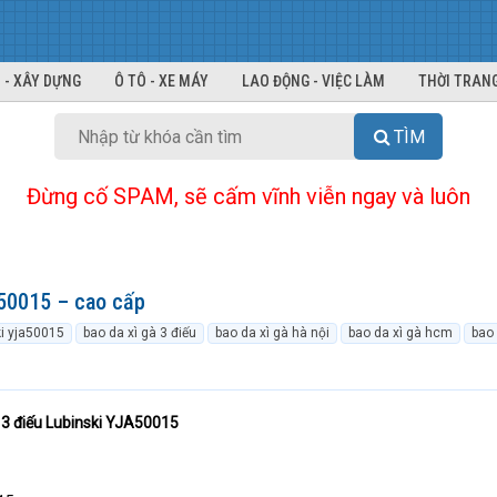
 - XÂY DỰNG
Ô TÔ - XE MÁY
LAO ĐỘNG - VIỆC LÀM
THỜI TRANG
TÌM
Đừng cố SPAM, sẽ cấm vĩnh viễn ngay và luôn
A50015 – cao cấp
ki yja50015
bao da xì gà 3 điếu
bao da xì gà hà nội
bao da xì gà hcm
bao 
à 3 điếu Lubinski YJA50015