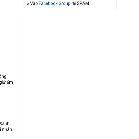
» Vào
Facebook Group
để SPAM
công
 giữ ẩm
 Xanh
cá nhân