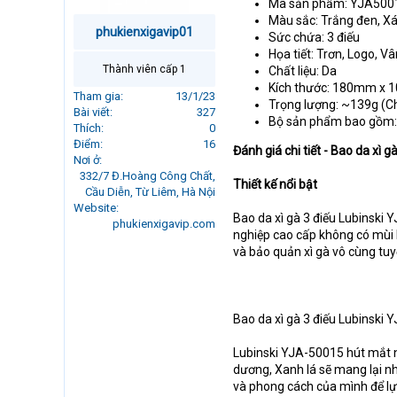
Mã sản phẩm: YJA500
r
Màu sắc: Trắng đen, X
t
phukienxigavip01
Sức chứa: 3 điếu
e
Họa tiết: Trơn, Logo, V
r
Thành viên cấp 1
Chất liệu: Da
Kích thước: 180mm x 1
Tham gia
13/1/23
Trọng lượng: ~139g (C
Bài viết
327
Bộ sản phẩm bao gồm: 
Thích
0
Điểm
16
Đánh giá chi tiết - Bao da xì 
Nơi ở
332/7 Đ.Hoàng Công Chất,
Thiết kế nổi bật
Cầu Diễn, Từ Liêm, Hà Nội
Website
Bao da xì gà 3 điếu Lubinski 
phukienxigavip.com
nghiệp cao cấp không có mùi 
và bảo quản xì gà vô cùng tuyệ
Bao da xì gà 3 điếu Lubinski
Lubinski YJA-50015 hút mắt 
dương, Xanh lá sẽ mang lại nh
và phong cách của mình để l