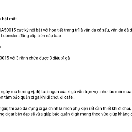
u bắt mắt
JA50015 cực kỳ nổi bật với họa tiết trang trí là vân da cá sấu, vân da đà đ
 Lubinskin đẳng cấp trên nắp bao.
u
0015 với 3 rãnh chứa được 3 điếu xì gà
2 ngày mà hương vị, độ tươi ngon của xì gà vẫn trọn vẹn như lúc mới mua
n tâm bảo quản xì gà khi đi chơi, đi cafe…
ar, thì bao da đựng xì gà chính là món phụ kiện rất cần thiết khi đi chơi, 
ựng cigar bền đẹp sẽ vừa giúp bảo quản xì gà mang theo vừa giúp khẳng 