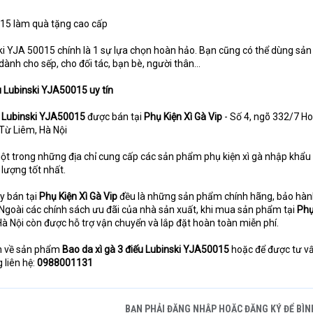
015 làm quà tặng cao cấp
ki YJA 50015 chính là 1 sự lựa chọn hoàn hảo. Bạn cũng có thể dùng sả
ành cho sếp, cho đối tác, bạn bè, người thân…
ếu Lubinski YJA50015 uy tín
u Lubinski YJA50015
được bán tại
Phụ Kiện Xì Gà Vip
- Số 4, ngõ 332/7 H
 Từ Liêm, Hà Nội
ột trong những địa chỉ cung cấp các sản phẩm phụ kiện xì gà nhập khẩu
 lượng tốt nhất.
y bán tại
Phụ Kiện Xì Gà Vip
đều là những sản phẩm chính hãng, bảo hàn
 Ngoài các chính sách ưu đãi của nhà sản xuất, khi mua sản phẩm tại
Phụ
à Nội còn được hỗ trợ vận chuyển và lắp đặt hoàn toàn miễn phí.
n về sản phẩm
Bao da xì gà 3 điếu Lubinski YJA50015
hoặc để được tư v
 liên hệ:
0988001131
BẠN PHẢI ĐĂNG NHẬP HOẶC ĐĂNG KÝ ĐỂ BÌN