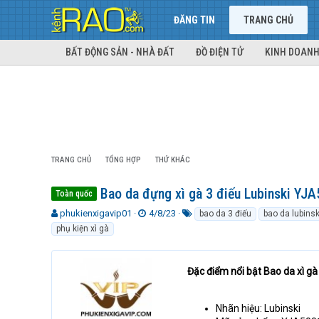
ĐĂNG TIN
TRANG CHỦ
BẤT ĐỘNG SẢN - NHÀ ĐẤT
ĐỒ ĐIỆN TỬ
KINH DOANH
TRANG CHỦ
TỔNG HỢP
THỨ KHÁC
Bao da đựng xì gà 3 điếu Lubinski YJ
Toàn quốc
T
N
T
phukienxigavip01
4/8/23
bao da 3 điếu
bao da lubins
h
g
ừ
phụ kiện xì gà
r
à
k
e
y
h
a
g
ó
Đặc điểm nổi bật Bao da xì g
d
ử
a
s
i
t
Nhãn hiệu: Lubinski
a