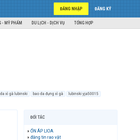
ĐĂNG NHẬP
ĐĂNG KÝ
 - MỸ PHẨM
DU LỊCH - DỊCH VỤ
TỔNG HỢP
da xì gà lubinski
bao da đựng xì gà
lubinski yja50015
ĐỐI TÁC
»
ỔN ÁP LIOA
»
đăng tin rao vặt