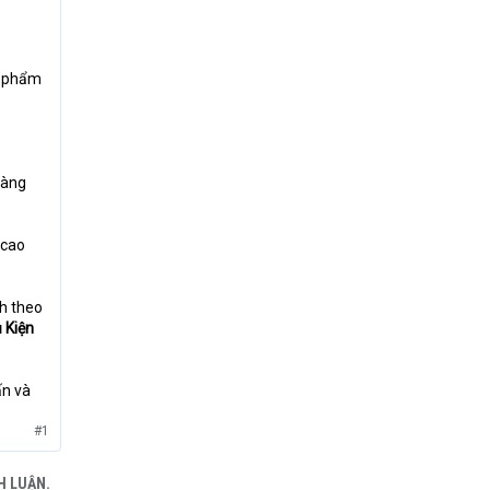
n phẩm
oàng
 cao
h theo
 Kiện
ấn và
#1
H LUẬN.