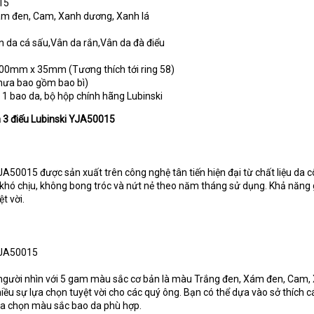
15
ám đen, Cam, Xanh dương, Xanh lá
ân da cá sấu,Vân da rắn,Vân da đà điểu
00mm x 35mm (Tương thích tới ring 58)
hưa bao gồm bao bì)
1 bao da, bộ hộp chính hãng Lubinski
gà 3 điếu Lubinski YJA50015
YJA50015 được sản xuất trên công nghệ tân tiến hiện đại từ chất liệu da 
khó chịu, không bong tróc và nứt nẻ theo năm tháng sử dụng. Khả năng
t vời.
 YJA50015
người nhìn với 5 gam màu sắc cơ bản là màu Trắng đen, Xám đen, Cam,
iều sự lựa chọn tuyệt vời cho các quý ông. Bạn có thể dựa vào sở thích 
ựa chọn màu sắc bao da phù hợp.