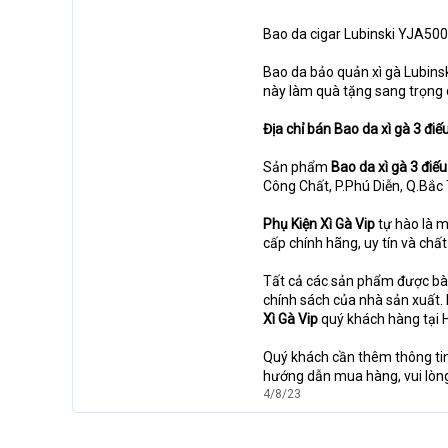
Bao da cigar Lubinski YJA50
Bao da bảo quản xì gà Lubins
này làm quà tặng sang trọng d
Địa chỉ bán Bao da xì gà 3 đi
Sản phẩm
Bao da xì gà 3 điế
Công Chất, P.Phú Diễn, Q.Bắc
Phụ Kiện Xì Gà Vip
tự hào là m
cấp chính hãng, uy tín và chất
Tất cả các sản phẩm được bà
chính sách của nhà sản xuất.
Xì Gà Vip
quý khách hàng tại H
Quý khách cần thêm thông ti
hướng dẫn mua hàng, vui lòng
4/8/23