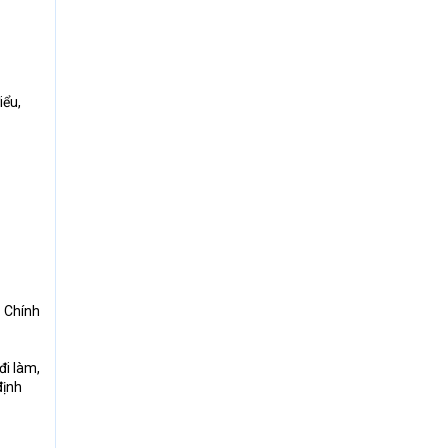
iểu,
. Chính
đi làm,
định