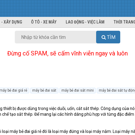
 - XÂY DỰNG
Ô TÔ - XE MÁY
LAO ĐỘNG - VIỆC LÀM
THỜI TRANG
TÌM
Đừng cố SPAM, sẽ cấm vĩnh viễn ngay và luôn
M
máy bẻ đai giá rẻ
máy bẻ đai sắt
máy bẻ đai sắt mini
máy bẻ đai sắt tự độn
ng thiết bị được dùng trong việc duỗi, uốn, cắt sắt thép. Công dụng của n
nh chế tạo sắt thép. Để mang lại các hình dáng phù hợp với từng đặc điểm
ai loại máy bẻ đai giá rẻ đó là loại máy đứng và loại máy nằm. Loại máy n