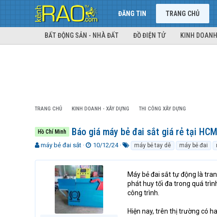
ĐĂNG TIN
TRANG CHỦ
BẤT ĐỘNG SẢN - NHÀ ĐẤT
ĐỒ ĐIỆN TỬ
KINH DOANH
TRANG CHỦ
KINH DOANH - XÂY DỰNG
THI CÔNG XÂY DỰNG
Báo giá máy bẻ đai sắt giá rẻ tại HC
Hồ Chí Minh
T
N
T
máy bẻ đai sắt
10/12/24
máy bẻ tay dê
máy bẻ đai
h
g
ừ
r
à
k
e
y
h
Máy bẻ đai sắt tự động là tra
a
g
ó
phát huy tối đa trong quá trì
d
ử
a
công trình.
s
i
t
Hiện nay, trên thị trường có h
a