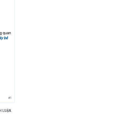
ng quan
y bẻ
#1
H LUẬN.