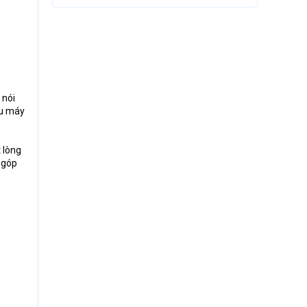
 nói
ẫu máy
 lòng
 góp