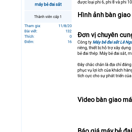
được loại phi 6, phi 8 và phi 10
r
máy bẻ đai sắt
t
Hình ảnh bàn giao 
e
Thành viên cấp 1
r
Tham gia
11/8/20
Bài viết
132
Đơn vị chuyên cung
Thích
0
Điểm
16
Công ty
Máy bẻ đai sắt Lê Ng
riêng, thiết bị hỗ trợ xây dự
bẻ đai thép. Máy bẻ đai sắt, m
Đây chắc chắn là địa chỉ đáng
phục vụ lợi ích của khách hà
tích cực cho sự phát triển củ
Video bàn giao máy
Báo giá máy bẻ đa