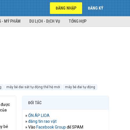
ĐĂNG NHẬP
ĐĂNG KÝ
 - MỸ PHẨM
DU LỊCH - DỊCH VỤ
TỔNG HỢP
g
máy bẻ đai sắt tự động thế hệ mới
máy bẻ đai tự động
ĐỐI TÁC
ó được
 của
»
ỔN ÁP LIOA
»
đăng tin rao vặt
ày bẻ
» Vào
Facebook Group
để SPAM