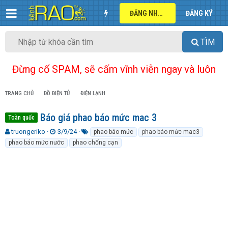
ĐĂNG NHẬP
ĐĂNG KÝ
TÌM
Đừng cố SPAM, sẽ cấm vĩnh viễn ngay và luôn
TRANG CHỦ
ĐỒ ĐIỆN TỬ
ĐIỆN LẠNH
Báo giá phao báo mức mac 3
Toàn quốc
T
N
T
truongeriko
3/9/24
phao báo mức
phao báo mức mac3
h
g
ừ
phao báo mức nước
phao chống cạn
r
à
k
e
y
h
a
g
ó
d
ử
a
s
i
t
a
r
t