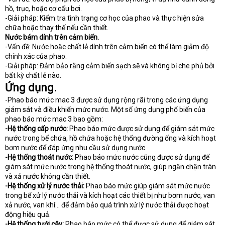
hồ, trục, hoặc cơ cấu bơi.
-Giải pháp: Kiểm tra tình trạng cơ học của phao và thực hiện sửa
chữa hoặc thay thế nếu cần thiết.
Nước bám dính trên cảm biến.
-Vấn đề: Nước hoặc chất lẻ dính trên cảm biến có thể làm giảm độ
chính xác của phao.
-Giải pháp: Đảm bảo rằng cảm biến sạch sẽ và không bị che phủ bởi
bất kỳ chất lẻ nào.
Ứng dụng.
-Phao báo mức mac 3 được sử dụng rộng rãi trong các ứng dụng
giám sát và điều khiển mức nước. Một số ứng dụng phổ biến của
phao báo mức mac 3 bao gồm:
-Hệ thống cấp nước:
Phao báo mức được sử dụng để giám sát mức
nước trong bể chứa, hồ chứa hoặc hệ thống đường ống và kích hoạt
bơm nước để đáp ứng nhu cầu sử dụng nước.
-Hệ thống thoát nước:
Phao báo mức nước cũng được sử dụng để
giám sát mức nước trong hệ thống thoát nước, giúp ngăn chặn tràn
và xả nước không cần thiết.
-Hệ thống xử lý nước thải:
Phao báo mức giúp giám sát mức nước
trong bể xử lý nước thải và kích hoạt các thiết bị như bơm nước, van
xả nước, van khí… để đảm bảo quá trình xử lý nước thải được hoạt
động hiệu quả.
-Hệ thống tưới cây:
Phao báo mức có thể được sử dụng để giám sát