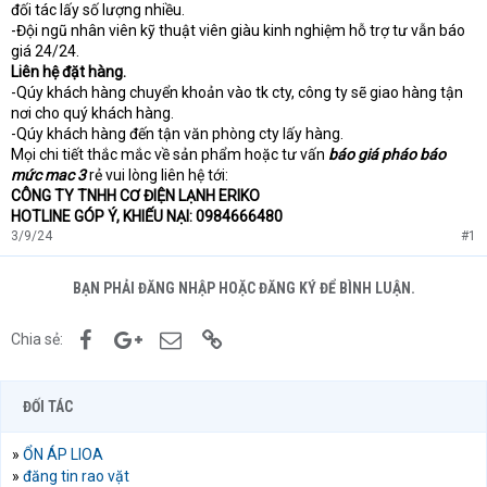
đối tác lấy số lượng nhiều.
-Đội ngũ nhân viên kỹ thuật viên giàu kinh nghiệm hỗ trợ tư vẫn báo
giá 24/24.
Liên hệ đặt hàng.
-Qúy khách hàng chuyển khoản vào tk cty, công ty sẽ giao hàng tận
nơi cho quý khách hàng.
-Qúy khách hàng đến tận văn phòng cty lấy hàng.
Mọi chi tiết thắc mắc về sản phẩm hoặc tư vấn
báo giá pháo báo
mức mac 3
rẻ vui lòng liên hệ tới:
CÔNG TY TNHH CƠ ĐIỆN LẠNH ERIKO
HOTLINE GÓP Ý, KHIẾU NẠI: 0984666480
3/9/24
#1
BẠN PHẢI ĐĂNG NHẬP HOẶC ĐĂNG KÝ ĐỂ BÌNH LUẬN.
Facebook
Google+
Email
Link
Chia sẻ:
ĐỐI TÁC
»
ỔN ÁP LIOA
»
đăng tin rao vặt