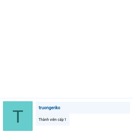
e
r
truongeriko
T
Thành viên cấp 1