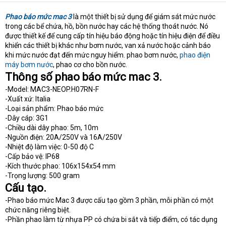
Phao báo mức mac 3
là một thiết bị sử dụng để giám sát mức nước
trong các bể chứa, hồ, bồn nước hay các hệ thống thoát nước. Nó
được thiết kế để cung cấp tín hiệu báo động hoặc tín hiệu điện để điều
khiển các thiết bị khác như bơm nước, van xả nước hoặc cảnh báo
khi mức nước đạt đến mức nguy hiểm. phao bơm nước,
phao điện
máy bơm nước
, phao cơ cho bồn nước.
Thông số phao báo mức mac 3.
-Model: MAC3-NEOP.H07RN-F
-Xuất xứ: Italia
-Loại sản phẩm: Phao báo mức
-Dây cáp: 3G1
-Chiều dài dây phao: 5m, 10m
-Nguồn điện: 20A/250V và 16A/250V
-Nhiệt độ làm việc: 0-50 độ C
-Cấp bảo vệ: IP68
-Kích thước phao: 106x154x54 mm
-Trọng lượng: 500 gram
Cấu tạo.
-Phao báo mức Mac 3 được cấu tạo gồm 3 phần, mỗi phần có một
chức năng riêng biệt.
-Phần phao làm từ nhựa PP có chứa bi sắt và tiếp điểm, có tác dụng