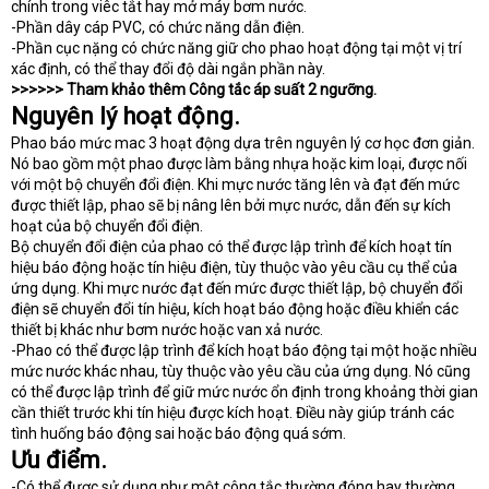
chính trong viêc tắt hay mở máy bơm nước.
-Phần dây cáp PVC, có chức năng dẫn điện.
-Phần cục nặng có chức năng giữ cho phao hoạt động tại một vị trí
xác định, có thể thay đổi độ dài ngắn phần này.
>>>>>> Tham khảo thêm Công tắc áp suất 2 ngưỡng.
Nguyên lý hoạt động.
Phao báo mức mac 3 hoạt động dựa trên nguyên lý cơ học đơn giản.
Nó bao gồm một phao được làm bằng nhựa hoặc kim loại, được nối
với một bộ chuyển đổi điện. Khi mực nước tăng lên và đạt đến mức
được thiết lập, phao sẽ bị nâng lên bởi mực nước, dẫn đến sự kích
hoạt của bộ chuyển đổi điện.
Bộ chuyển đổi điện của phao có thể được lập trình để kích hoạt tín
hiệu báo động hoặc tín hiệu điện, tùy thuộc vào yêu cầu cụ thể của
ứng dụng. Khi mực nước đạt đến mức được thiết lập, bộ chuyển đổi
điện sẽ chuyển đổi tín hiệu, kích hoạt báo động hoặc điều khiển các
thiết bị khác như bơm nước hoặc van xả nước.
-Phao có thể được lập trình để kích hoạt báo động tại một hoặc nhiều
mức nước khác nhau, tùy thuộc vào yêu cầu của ứng dụng. Nó cũng
có thể được lập trình để giữ mức nước ổn định trong khoảng thời gian
cần thiết trước khi tín hiệu được kích hoạt. Điều này giúp tránh các
tình huống báo động sai hoặc báo động quá sớm.
Ưu điểm.
-Có thể được sử dụng như một công tắc thường đóng hay thường