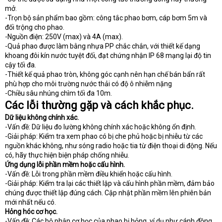
mở.
-Trọn bộ sản phẩm bao gồm: công tắc phao bơm, cáp bơm 5m và
đối trộng cho phao.
-Nguồn điện: 250V (max) và 4A (max).
-Quả phao được làm bằng nhựa PP chắc chắn, với thiết kế dạng
khoang đôi kín nước tuyệt đối, đạt chứng nhận IP 68 mạng lại độ tin
cậy tối đa.
-Thiết kế quả phao tròn, không góc cạnh nên hạn chế bán bẩn rất
phù hợp cho môi trường nước thải có độ ô nhiễm nặng
-Chiều sâu nhúng chìm tối đa 10m.
Các lỗi thường gặp và cách khắc phục.
Dữ liệu không chính xác.
-Vấn đề: Dữ liệu đo lường không chính xác hoặc không ổn định.
-Giải pháp: Kiểm tra xem phao có bị che phủ hoặc bị nhiễu từ các
nguồn khác không, như sóng radio hoặc tia từ điện thoại di động. Nếu
có, hãy thực hiện biện pháp chống nhiễu.
Ứng dụng lỗi phần mềm hoặc cấu hình.
-Vấn đề: Lỗi trong phần mềm điều khiển hoặc cấu hình.
-Giải pháp: Kiểm tra lại các thiết lập và cấu hình phần mềm, đảm bảo
chúng được thiết lập đúng cách. Cập nhật phần mềm lên phiên bản
mới nhất nếu có.
Hỏng hóc cơ học.
-Vấn đề: Các bộ phận cơ học của phao bị hỏng, ví dụ như cánh đồng