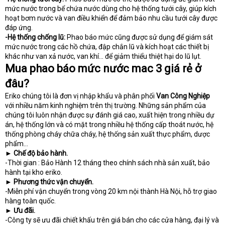
mức nước trong bể chứa nước dùng cho hệ thống tưới cây, giúp kích
hoạt bơm nước và van điều khiển để đảm bảo nhu cầu tưới cây được
đáp ứng.
-Hệ thống chống lũ:
Phao báo mức cũng được sử dụng để giám sát
mức nước trong các hồ chứa, đập chắn lũ và kích hoạt các thiết bị
khác như van xả nước, van khí… để giảm thiểu thiệt hại do lũ lụt.
Mua phao báo mức nước mac 3 giá rẻ ở
đâu?
Eriko chúng tôi là đơn vị nhập khẩu và phân phối
Van Công Nghiệp
với nhiều năm kinh nghiệm trên thị trường. Những sản phẩm của
chúng tôi luôn nhận được sự đánh giá cao, xuất hiện trong nhiều dự
án, hệ thống lớn và có mặt trong nhiều hệ thống cấp thoát nước, hệ
thống phòng cháy chữa cháy, hệ thống sản xuất thực phẩm, dược
phẩm…
► Chế độ bảo hành.
-Thời gian : Bảo Hành 12 tháng theo chính sách nhà sản xuất, bảo
hành tại kho eriko.
► Phương thức vận chuyển.
-Miễn phí vận chuyển trong vòng 20 km nội thành Hà Nội, hỗ trợ giao
hàng toàn quốc.
► Ưu đãi.
-Công ty sẽ ưu đãi chiết khấu trên giá bán cho các cửa hàng, đại lý và