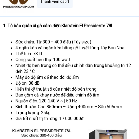
Thành viên cấp 1
t
e
r
1. Tủ bảo quản xì gà cắm điện Klarstein El Presidente 78L
Sức chứa: Từ 300 – 400 điếu (Tùy size)
4 ngăn kéo và ngăn kéo bằng gỗ tuyết tùng Tây Ban Nha
Thể tích: 78 lít
Công suất tiêu thụ: 100 watt
Nhiệt độ bên trong có thể điều chỉnh dần trong khoảng từ 12
đến 23 ° C
Máy đo độ ẩm để theo dõi độ ẩm
Độ ồn: 38 dB
Hiển thị kỹ thuật số của nhiệt độ bên trong
Bao gồm cả khay nước để điều chỉnh độ ẩm
Nguồn điện: 220-240 V ~ | 50 Hz
Kích thước: Cao 850mm – Rộng 400mm – Sâu 505mm
Trọng lượng: 25kg
Giá tốt nhất trị trường: 17.000.000đ