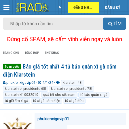
ĐĂNG NHẬP
ĐĂNG KÝ
TÌM
Đừng cố SPAM, sẽ cấm vĩnh viễn ngay và luôn
TRANG CHỦ
TỔNG HỢP
THỨ KHÁC
Báo giá tốt nhất 4 tủ bảo quản xì gà cắm
Toàn quốc
điện Klarstein
T
N
T
phukienxigavip01
4/1/24
klarstein 48l
h
g
ừ
klarstein el presidente 65l
klarstein el presidente 78l
r
à
k
klarstein kl10032010
quà tết cho sếp nam
tủ bảo quản xì gà
e
y
h
tủ giữ ẩm xì gà
tủ xì gà cắm điện
tủ xì gà đức
a
g
ó
d
ử
a
s
i
t
phukienxigavip01
a
r