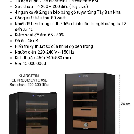
Tủ bảo quản xì gà Klarstein El Presidente 65L
Sức chứa: Từ 200 – 300 điếu (Tùy size)
4 ngăn kệ và 2 ngăn kéo bằng gỗ tuyết tùng Tây Ban Nha
Công suất tiêu thụ: 80 watt
Nhiệt độ bên trong có thể điều chỉnh dần trong khoảng từ 12
đến 23 ° C
Kiểm soát độ ẩm: 65 - 80%
Độ ồn: 45 dB
Hiển thị kỹ thuật số của nhiệt độ bên trong
Nguồn điện: 220-240 V ~ | 50 Hz
Kích thước: 460x740x530 mm
Giá: 15.000.000đ