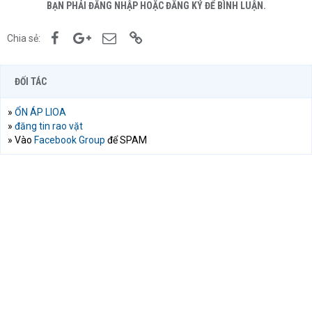
BẠN PHẢI ĐĂNG NHẬP HOẶC ĐĂNG KÝ ĐỂ BÌNH LUẬN.
Facebook
Google+
Email
Link
Chia sẻ:
ĐỐI TÁC
»
ỔN ÁP LIOA
»
đăng tin rao vặt
» Vào
Facebook Group
để SPAM