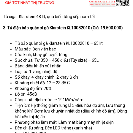
Tủ cigar Klarstein 48 lít, quà biếu tặng sếp nam tết
3. Tủ điện bảo quản xì gà Klarstein KL10032010 (Giá: 19.500.000)
Tủ bảo quản xì gà Klarstein KL10032010 – 65 lít
Màu sắc: Đen viền bạc
Cửa kính, khay gỗ tuyết tùng
Sức chứa: Từ 350 – 450 điếu (Tùy size) – 65L
Bảng điều khiển nút nhấn
Loại tủ: 1 vùng nhiệt độ
Số khay: 4 khay chính, 2 khay ủ kín
Khoảng nhiệt độ: 12 – 23 độ C
Khoảng độ ẩm: 70%
Độ ồn: 45dB
Công suất định mức: ~ 191kWh/năm
Tiện ích: Hệ thống giảm rung lắc, Điều hòa độ ẩm, Lưu thông
không khí, Bơm lưu chuyển nhiệt độ (điều chỉnh độ ẩm), Đồng
hồ hiển thị độ ẩm.
Phương pháp làm mát: Làm mát bằng máy nhiệt điện
Đèn chiếu sáng: Đèn LED trắng (xanh nhẹ)