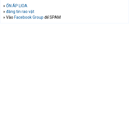
»
ỔN ÁP LIOA
»
đăng tin rao vặt
» Vào
Facebook Group
để SPAM