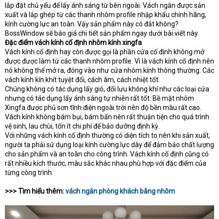
e
lắp đặt chủ yếu để lấy ánh sáng từ bên ngoài. Vách ngăn được sản
r
xuất và lắp ghép từ các thanh nhôm profile nhập khẩu chính hãng,
kính cường lực an toàn. Vậy sản phẩm này có đắt không?
BossWindow sẽ báo giá chi tiết sản phẩm ngay dưới bài viết này.
Đặc điểm vách kính cố định nhôm kính xingfa
Vách kính cố định hay còn được gọi là phần cửa cố định không mở
được được làm từ các thanh nhôm profile. Vì là vách kính cố định nên
nó không thể mở ra, đóng vào như cửa nhôm kính thông thường. Các
vách kính kín khít tuyệt đối, cách âm, cách nhiệt tốt.
Chúng không có tác dụng lấy gió, đối lưu không khí như các loại cửa
nhưng có tác dụng lấy ánh sáng tự nhiên rất tốt. Bề mặt nhôm
Xingfa được phủ sơn tĩnh điện ngoài trời nên độ bền màu rất cao.
Vách kính không bám bụi, bám bẩn nên rất thuận tiện cho quá trình
vệ sinh, lau chùi, tốn ít chi phí để bảo dưỡng định kỳ.
Với những vách kính cố định thường có diện tích to nên khi sản xuất,
người ta phải sử dụng loại kính cường lực dày để đảm bảo chất lượng
cho sản phẩm và an toàn cho công trình. Vách kính cố định cũng có
rất nhiều kích thước, màu sắc khác nhau phù hợp với đặc điểm của
từng công trình.
>>> Tìm hiểu thêm:
vách ngăn phòng khách bằng nhôm