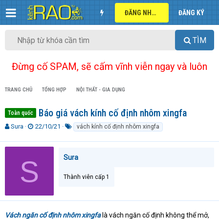
ĐĂNG NHẬP
ĐĂNG KÝ
TÌM
Đừng cố SPAM, sẽ cấm vĩnh viễn ngay và luôn
TRANG CHỦ
TỔNG HỢP
NỘI THẤT - GIA DỤNG
Báo giá vách kính cố định nhôm xingfa
Toàn quốc
T
N
T
Sura
22/10/21
vách kính cố định nhôm xingfa
h
g
ừ
r
à
k
e
y
h
Sura
S
a
g
ó
d
ử
a
Thành viên cấp 1
s
i
t
a
r
t
Vách ngăn cố định nhôm xingfa
là vách ngăn cố định không thể mở,