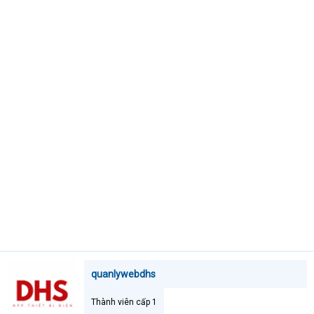
t
e
r
quanlywebdhs
Thành viên cấp 1