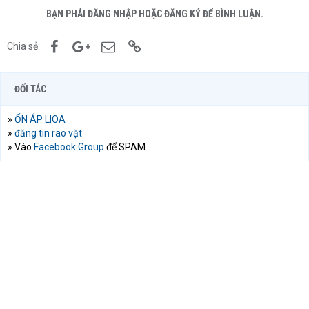
BẠN PHẢI ĐĂNG NHẬP HOẶC ĐĂNG KÝ ĐỂ BÌNH LUẬN.
Facebook
Google+
Email
Link
Chia sẻ:
ĐỐI TÁC
»
ỔN ÁP LIOA
»
đăng tin rao vặt
» Vào
Facebook Group
để SPAM