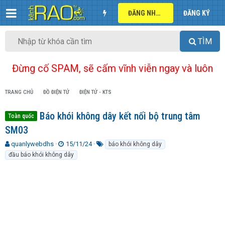
ĐĂNG NHẬP
ĐĂNG KÝ
TÌM
Đừng cố SPAM, sẽ cấm vĩnh viễn ngay và luôn
TRANG CHỦ
ĐỒ ĐIỆN TỬ
ĐIỆN TỬ - KTS
Báo khói không dây kết nối bộ trung tâm
Toàn quốc
SM03
T
N
T
quanlywebdhs
15/11/24
báo khói không dây
h
g
ừ
đầu báo khói không dây
r
à
k
e
y
h
a
g
ó
d
ử
a
s
i
t
a
r