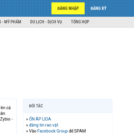
ĐĂNG NHẬP
ĐĂNG KÝ
 - MỸ PHẨM
DU LỊCH - DỊCH VỤ
TỔNG HỢP
ĐỐI TÁC
rên cả
hân.
Zybio -
»
ỔN ÁP LIOA
»
đăng tin rao vặt
» Vào
Facebook Group
để SPAM