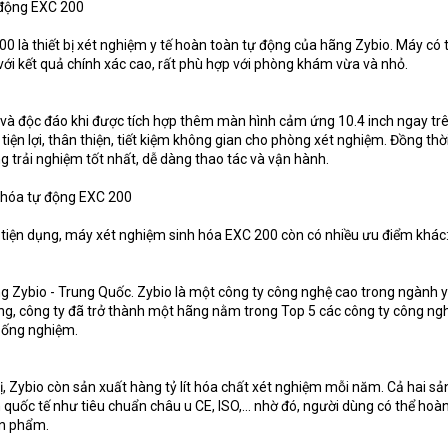
ự động EXC 200
0 là thiết bị xét nghiệm y tế hoàn toàn tự động của hãng Zybio. Máy có 
ới kết quả chính xác cao, rất phù hợp với phòng khám vừa và nhỏ.
i và độc đáo khi được tích hợp thêm màn hình cảm ứng 10.4 inch ngay tr
tiện lợi, thân thiện, tiết kiệm không gian cho phòng xét nghiệm. Đồng thờ
 trải nghiệm tốt nhất, dễ dàng thao tác và vận hành.
 hóa tự động EXC 200
, tiện dụng, máy xét nghiệm sinh hóa EXC 200 còn có nhiều ưu điểm khác
 Zybio - Trung Quốc. Zybio là một công ty công nghệ cao trong ngành y 
ng, công ty đã trở thành một hãng nằm trong Top 5 các công ty công ng
g ống nghiệm.
bị, Zybio còn sản xuất hàng tỷ lít hóa chất xét nghiệm mỗi năm. Cả hai 
 quốc tế như tiêu chuẩn châu u CE, ISO,… nhờ đó, người dùng có thể hoà
ản phẩm.