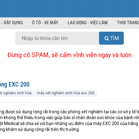
 - XÂY DỰNG
Ô TÔ - XE MÁY
LAO ĐỘNG - VIỆC LÀM
THỜI TRANG
TÌM
Đừng cố SPAM, sẽ cấm vĩnh viễn ngay và luôn
ộng EXC 200
t nghiệm sinh hóa
máy xét nghiệm sinh hóa exc 200
g được sử dụng rộng rãi trong các phòng xét nghiệm tại các cơ sở y tế t
iệm không thể thiếu trong việc giúp bác sĩ chẩn đoán sức khỏe của bệnh n
Việt Medical sẽ chia sẻ với bạn những ưu điểm của máy EXC 200 của hãng 
g khám sử dụng rộng rãi trên thị trường.