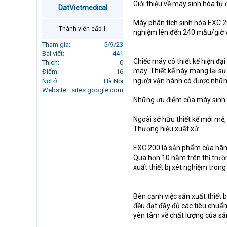
Giới thiệu về máy sinh hóa t
r
DatVietmedical
t
Máy phân tích sinh hóa EXC 20
e
Thành viên cấp 1
nghiệm lên đến 240 mẫu/giờ v
r
Tham gia
5/9/23
Bài viết
441
Chiếc máy có thiết kế hiện đạ
Thích
0
máy. Thiết kế này mang lại sự 
Điểm
16
người vận hành có được những
Nơi ở
Hà Nội
Website
sites.google.com
Những ưu điểm của máy sinh
Ngoài sở hữu thiết kế mới mẻ
Thương hiệu xuất xứ
EXC 200 là sản phẩm của hãng
Qua hơn 10 năm trên thị trườ
xuất thiết bị xét nghiệm tron
Bên cạnh việc sản xuất thiết 
đều đạt đầy đủ các tiêu chuẩn
yên tâm về chất lượng của s