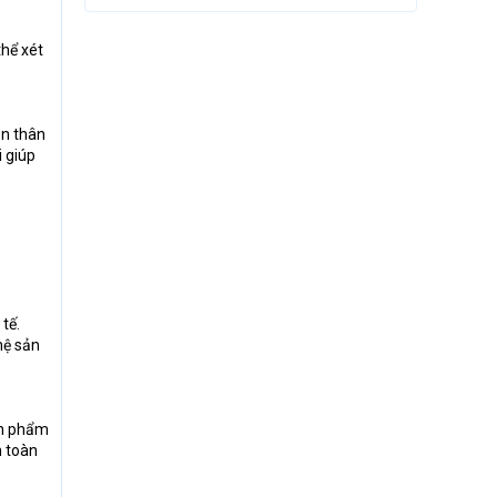
thể xét
ên thân
i giúp
:
tế.
hệ sản
sản phẩm
n toàn