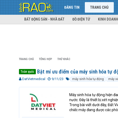
ĐĂNG TIN
TRANG CHỦ
BẤT ĐỘNG SẢN - NHÀ ĐẤT
ĐỒ ĐIỆN TỬ
KINH DOANH
TRANG CHỦ
TỔNG HỢP
THỨ KHÁC
Bật mí ưu điểm của máy sinh hóa tự đ
Toàn quốc
T
N
T
DatVietmedical
9/11/23
máy sinh hóa tự động
máy xé
h
g
ừ
r
à
k
e
y
h
Máy sinh hóa tự động hiện đan
a
g
ó
nước. Đây là thiết bị xét ngh
d
ử
a
Trong bài viết dưới đây, Đất 
s
i
chiếc máy đang được các phòn
t
a