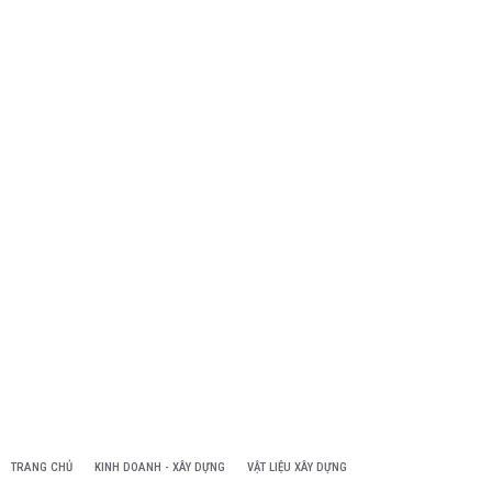
TRANG CHỦ
KINH DOANH - XÂY DỰNG
VẬT LIỆU XÂY DỰNG