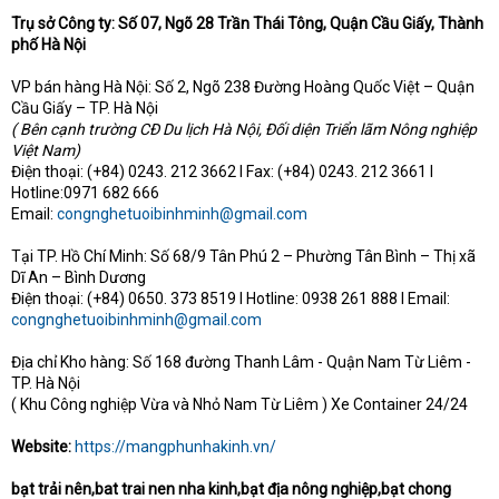
Trụ sở Công ty: Số 07, Ngõ 28 Trần Thái Tông, Quận Cầu Giấy, Thành
phố Hà Nội
VP bán hàng Hà Nội: Số 2, Ngõ 238 Đường Hoàng Quốc Việt – Quận
Cầu Giấy – TP. Hà Nội
( Bên cạnh trường CĐ Du lịch Hà Nội, Đối diện Triển lãm Nông nghiệp
Việt Nam)
Điện thoại: (+84) 0243. 212 3662 I Fax: (+84) 0243. 212 3661 I
Hotline:0971 682 666
Email:
congnghetuoibinhminh@gmail.com
Tại TP. Hồ Chí Minh: Số 68/9 Tân Phú 2 – Phường Tân Bình – Thị xã
Dĩ An – Bình Dương
Điện thoại: (+84) 0650. 373 8519 I Hotline: 0938 261 888 I Email:
congnghetuoibinhminh@gmail.com
Địa chỉ Kho hàng: Số 168 đường Thanh Lâm - Quận Nam Từ Liêm -
TP. Hà Nội
( Khu Công nghiệp Vừa và Nhỏ Nam Từ Liêm ) Xe Container 24/24
Website:
https://mangphunhakinh.vn/
bạt trải nên,bat trai nen nha kinh,bạt địa nông nghiệp,bạt chong