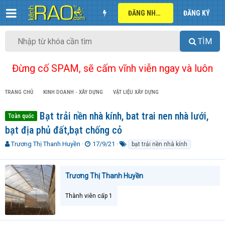
ĐĂNG NHẬP
ĐĂNG KÝ
TÌM
Đừng cố SPAM, sẽ cấm vĩnh viễn ngay và luôn
TRANG CHỦ
KINH DOANH - XÂY DỰNG
VẬT LIỆU XÂY DỰNG
Bạt trải nền nhà kính, bat trai nen nhà lưới,
Toàn quốc
bạt địa phủ đất,bạt chống cỏ
T
N
T
Trương Thị Thanh Huyền
17/9/21
bạt trải nền nhà kính
h
g
ừ
r
à
k
e
y
h
Trương Thị Thanh Huyền
a
g
ó
d
ử
a
Thành viên cấp 1
s
i
t
a
r