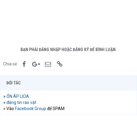
BẠN PHẢI ĐĂNG NHẬP HOẶC ĐĂNG KÝ ĐỂ BÌNH LUẬN.
Facebook
Google+
Email
Link
Chia sẻ:
ĐỐI TÁC
»
ỔN ÁP LIOA
»
đăng tin rao vặt
» Vào
Facebook Group
để SPAM