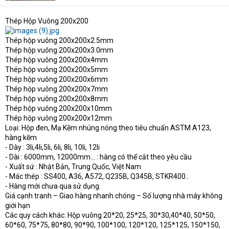
t
e
Thép Hộp Vuông 200x200
r
Thép hộp vuông 200x200x2.5mm
Thép hộp vuông 200x200x3.0mm
Thép hộp vuông 200x200x4mm
Thép hộp vuông 200x200x5mm
Thép hộp vuông 200x200x6mm
Thép hộp vuông 200x200x7mm
Thép hộp vuông 200x200x8mm
Thép hộp vuông 200x200x10mm
Thép hộp vuông 200x200x12mm
Loại: Hộp đen, Mạ Kẽm nhúng nóng theo tiêu chuẩn ASTM A123,
hàng kẽm
- Dày : 3li,4li,5li, 6li, 8li, 10li, 12li
- Dài : 6000mm, 12000mm... : hàng có thể cắt theo yêu cầu
- Xuất sứ : Nhật Bản, Trung Quốc, Việt Nam
- Mác thép : SS400, A36, A572, Q235B, Q345B, STKR400..
- Hàng mới chưa qua sử dụng.
Giá cạnh tranh – Giao hàng nhanh chóng – Số lượng nhà máy không
giới hạn
Các quy cách khác: Hộp vuông 20*20, 25*25, 30*30,40*40, 50*50,
60*60, 75*75, 80*80, 90*90, 100*100, 120*120, 125*125, 150*150,