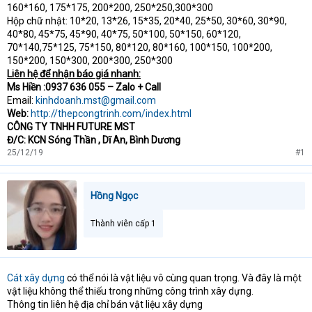
160*160, 175*175, 200*200, 250*250,300*300
Hộp chữ nhật: 10*20, 13*26, 15*35, 20*40, 25*50, 30*60, 30*90,
40*80, 45*75, 45*90, 40*75, 50*100, 50*150, 60*120,
70*140,75*125, 75*150, 80*120, 80*160, 100*150, 100*200,
150*200, 150*300, 200*300, 250*300
Liên hệ để nhận báo giá nhanh:
Ms Hiền :0937 636 055 – Zalo + Call
Email:
kinhdoanh.mst@gmail.com
Web:
http://thepcongtrinh.com/index.html
CÔNG TY TNHH FUTURE MST
Đ/C: KCN Sóng Thần , Dĩ An, Bình Dương
25/12/19
#1
Hồng Ngọc
Thành viên cấp 1
Cát xây dựng
có thể nói là vật liệu vô cùng quan trọng. Và đây là một
vật liệu không thể thiếu trong những công trình xây dựng.
Thông tin liên hệ địa chỉ bán vật liệu xây dựng