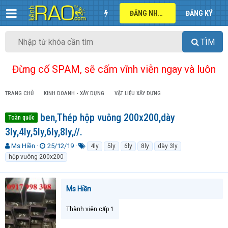
ĐĂNG NHẬP
ĐĂNG KÝ
TÌM
Đừng cố SPAM, sẽ cấm vĩnh viễn ngay và luôn
TRANG CHỦ
KINH DOANH - XÂY DỰNG
VẬT LIỆU XÂY DỰNG
ben,Thép hộp vuông 200x200,dày
Toàn quốc
3ly,4ly,5ly,6ly,8ly,//.
T
N
T
Ms Hiền
25/12/19
4ly
5ly
6ly
8ly
dày 3ly
h
g
ừ
hộp vuông 200x200
r
à
k
e
y
h
a
g
ó
Ms Hiền
d
ử
a
s
i
t
Thành viên cấp 1
a
r