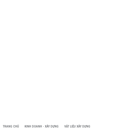
TRANG CHỦ
KINH DOANH - XÂY DỰNG
VẬT LIỆU XÂY DỰNG