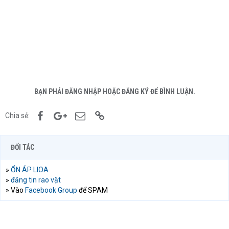
BẠN PHẢI ĐĂNG NHẬP HOẶC ĐĂNG KÝ ĐỂ BÌNH LUẬN.
Facebook
Google+
Email
Link
Chia sẻ:
ĐỐI TÁC
»
ỔN ÁP LIOA
»
đăng tin rao vặt
» Vào
Facebook Group
để SPAM