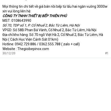
Mọi thông tin chi tiết về giá bán nồi bếp từ lẩu hai ngăn vuông 3000w
xin vui lòng liên hệ:
CÔNG TY TNHH THIẾT BỊ BẾP THIÊN PHÚ
MST: 0108643990
Số 70, TDP số 1, P. Cổ Nhuế 2, Bắc Từ Liêm, Hà Nội
VPGD: Số 58B Phan Bá Vành, Cổ Nhuế 2, Bắc Từ Liêm, Hà Nội
Địa chỉ kho hàng: Số 70 ngõ Việt Hà 2, Cổ Nhuế 2, Bắc Từ Liêm, Hà
Nội ( Cách Học Viện Cảnh Sát 01km)
Hotline: 0942.729.886 / 0362.555.788 ( zalo + call)
Website : Thegioibepinox.com
30/12/20
#1