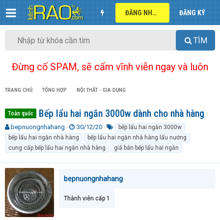
ĐĂNG NHẬP
ĐĂNG KÝ
TÌM
Đừng cố SPAM, sẽ cấm vĩnh viễn ngay và luôn
TRANG CHỦ
TỔNG HỢP
NỘI THẤT - GIA DỤNG
Bếp lẩu hai ngăn 3000w dành cho nhà hàng
Toàn quốc
T
N
T
bepnuongnhahang
30/12/20
bếp lẩu hai ngăn 3000w
h
g
ừ
bếp lẩu hai ngăn nhà hàng
bếp lẩu hai ngăn nhà hàng lẩu nướng
r
à
k
cung cấp bếp lẩu hai ngăn nhà hàng
giá bán bếp lẩu hai ngăn
e
y
h
a
g
ó
d
ử
a
bepnuongnhahang
s
i
t
a
Thành viên cấp 1
r
t