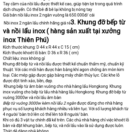
Tay cầm của nồi lẩu được thiết kế cao, giúp tiện lợi trong quá trình
dịch chuyển. Có thể bê đi bê lại không bị nóng tay
Giá bán nồi lẩu inox 2 ngăn vuông là 650.000đ/ cái
3. Khung đỡ bếp từ
Nồi inox 2 ngăn lẩu chính hãng giá rẻ
và nồi lẩu inox ( hàng sản xuất tại xưởng
inox Thiên Phú)
Kích thước khung: D 44 x R 44 x C 15 ( cm)
Kích thước khoét lỗ bàn: D 36 x R 36 ( cm)
Chất liệu: inox không gỉ
Khung đỡ bếp từ và nồi lẩu được thiết kế chuẩn thẩm mỹ, chuẩn kỹ
thuật. Với các mối hàn được hàn bằng khí agon chống ăn mòn kim
loại. Các mép gập được gập bằng máy chấn thủy lực. Các khe lỗ
được đột tinh xảo, bền, đẹp.
Khung bếp từ âm bàn vuông cho nhà hàng lẩu Hongkong
Khung
inox vuông cho bếp từ lẩu nhà hàng lẩu Hongkong
Khung đỡ bếp từ
vuông 3000w và nồi lẩu âm bàn
Bếp từ vuông 3000w kèm nồi lẩu 2 ngăn
được dùng cho nhà hàng
phục vụ số lượng khách hàng nhiều và liên tục. Với số lượng khách từ
4 người/ bàn trở lên có thể lên tới 8 người/ bàn.
Khi có đủ 3 vật tư chính đã kể trên. Các chủ nhà hàng chỉ việc khoét lỗ
bàn và đặt khung bàn , bếp từ, và nổi lẩu vào là sử dụng được luôn.
Thật dễ dàng phải không.