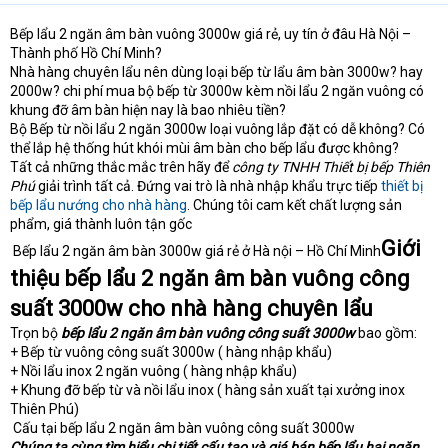
e
r
Bếp lẩu 2 ngăn âm bàn vuông 3000w giá rẻ, uy tín ở đâu Hà Nội –
Thành phố Hồ Chí Minh?
Nhà hàng chuyên lẩu nên dùng loại bếp từ lẩu âm bàn 3000w? hay
2000w? chi phí mua bộ bếp từ 3000w kèm nồi lẩu 2 ngăn vuông có
khung đỡ âm bàn hiện nay là bao nhiêu tiền?
Bộ Bếp từ nồi lẩu 2 ngăn 3000w loại vuông lắp đặt có dễ không? Có
thể lắp hệ thống hút khói mùi âm bàn cho bếp lẩu được không?
Tất cả những thắc mắc trên hãy để
công ty TNHH Thiết bị bếp Thiên
Phú
giải trình tất cả. Đứng vai trò là nhà nhập khẩu trực tiếp
thiết bị
bếp lẩu nướng cho nhà hàng
. Chúng tôi cam kết chất lượng sản
phẩm, giá thành luôn tận gốc
Giới
Bếp lẩu 2 ngăn âm bàn 3000w giá rẻ ở Hà nội – Hồ Chí Minh
thiệu bếp lẩu 2 ngăn âm bàn vuông công
suất 3000w cho nhà hàng chuyên lẩu
Trọn bộ
bếp lẩu 2 ngăn âm bàn vuông công suất 3000w
bao gồm:
+ Bếp từ vuông công suất 3000w ( hàng nhập khẩu)
+ Nồi lẩu inox 2 ngăn vuông ( hàng nhập khẩu)
+ Khung đỡ bếp từ và nồi lẩu inox ( hàng sản xuất tại xưởng inox
Thiên Phú)
Cấu tại bếp lẩu 2 ngăn âm bàn vuông công suất 3000w
Chúng ta cùng tìm hiểu chi tiết cấu tạo và giá bán bếp lẩu hai ngăn