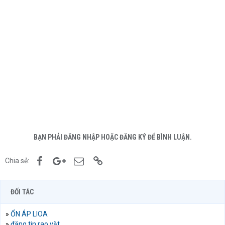
BẠN PHẢI ĐĂNG NHẬP HOẶC ĐĂNG KÝ ĐỂ BÌNH LUẬN.
Facebook
Google+
Email
Link
Chia sẻ:
ĐỐI TÁC
»
ỔN ÁP LIOA
»
đăng tin rao vặt