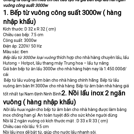
vuông công suất 3000w
1. Bếp từ vuông công suất 3000w ( hàng
nhập khẩu)
Kích thước: D 32 x R 32 ( cm)
Chiều cao bếp: 7.5 cm
Công suất: 3000w
Điện áp: 220V/ 50 Hz
Màu sắc: Đen
Bếp lẩu từ 3000w loại vuông
thích hợp cho nhà hàng chuyên lẩu, lẩu
Hutong – Hotpot, lẩu thang máy Trung hoa – lẩu tự nâng
Giá bán bếp từ ăn lẩu 3000w cho nhà hàng hiện nay là 1.450.000đ/
cái
Bếp từ lẩu vuông âm bàn cho nhà hàng chính hãng
Bếp từ lẩu
vuông âm bàn IH 3000w cho nhà hàng
Bếp từ âm bàn nhà hàng giá
2. Nồi lẩu inox 2 ngăn
tốt nhất tại Nam Định Ninh Bình
vuông ( hàng nhập khẩu)
Nồi lẩu huai ngăn
cho bếp từ âm bàn cho nhà hàng được làm bằng
inox chống han gỉ. An toàn tuyệt đối cho sức khỏe người dùng
Nồi lẩ 2 ngăn vuông có kích thước mặt : D 33 x R 33 ( cm)
Chiều cao nồi lẩu: 9.5 cm
Nồi lẩu inox dễ bắt từ, giúp cho nước lẩu nhanh sôi.