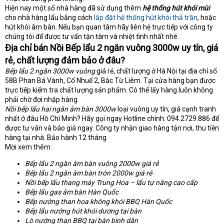
Hiện nay một số nhà hàng đã sử dụng thêm
hệ thống hút khói mùi
cho nhà hàng lẩu bằng cách
lắp đặt hệ thống hút khói thả trần
, hoặc
hút khói âm bàn. Nếu bạn quan tâm hãy liên hệ trực tiếp với công ty
chúng tôi để được tư vấn tận tâm và nhiệt tình nhất nhé.
Địa chỉ bán Nồi Bếp lẩu 2 ngăn vuông 3000w uy tín, giá
rẻ, chất lượng đảm bảo ở đâu?
Bếp lẩu 2 ngăn 3000w vuông
giá rẻ, chất lượng ở Hà Nội tại địa chỉ số
58B Phan Bá Vành, Cổ Nhuế 2, Bắc Từ Liêm. Tại cửa hàng bạn được
trực tiếp kiểm tra chất lượng sản phẩm. Có thể lấy hàng luôn không
phải chờ đợi nhập hàng.
Nồi bếp lẩu hai ngăn âm bàn 3000w
loại vuông uy tín, giá cạnh tranh
nhất ở đâu Hồ Chí Minh? Hãy gọi ngay Hotline chính: 094.2729.886 để
được tư vấn và báo giá ngay. Công ty nhận giao hàng tận nơi, thu tiền
hàng tại nhà. Bảo hành 12 tháng
Mời xem thêm:
Bếp lẩu 2 ngăn âm bàn vuông 2000w giá rẻ
Bếp lẩu 2 ngăn âm bàn tròn 2000w giá rẻ
Nồi bếp lẩu thang máy Trung Hoa – lẩu tự nâng cao cấp
Bếp lẩu gas âm bàn Hàn Quốc
Bếp nướng than hoa không khói BBQ Hàn Quốc
Bếp lẩu nướng hút khói dương tại bàn
Lò nướng than BBQ tại bàn bình dân