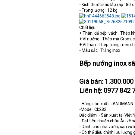
- Kích thước sau lắp ráp : 80 
- Trọng lượng : 12 kg
Chất liệu :
+ Thân, đế bếp, vách : Thép 
+ Vỉ nướng : Thép mạ Crom, 
+ Vỉ than : Thép tráng men ch
- Màu sắc : Trắng inox
Bếp nướng inox sâ
Giá bán: 1.300.000
Liên hệ: 0977 842 
- Hãng sản xuất: LANDMANN
-Model: Ck282
Đặc điểm: - Sản xuất tại Vi
- Đạt tiêu chuẩn châu Âu về 
- Dành cho nhà vườn, sân vườn,
- Có thể điều chỉnh lưu lượng g