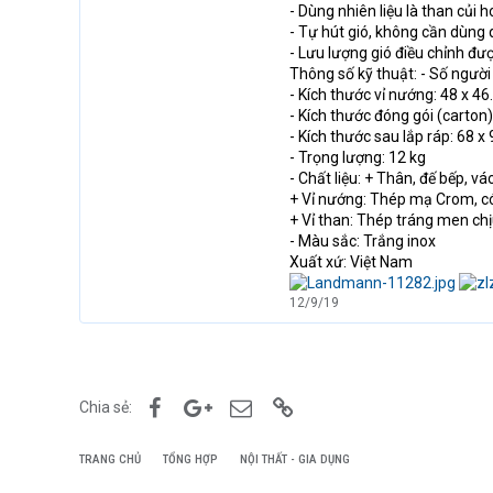
- Dùng nhiên liệu là than củi 
- Tự hút gió, không cần dùng 
- Lưu lượng gió điều chỉnh đượ
Thông số kỹ thuật: - Số người
- Kích thước vỉ nướng: 48 x 4
- Kích thước đóng gói (carton)
- Kích thước sau lắp ráp: 68 x
- Trọng lượng: 12 kg
- Chất liệu: + Thân, đế bếp, 
+ Vỉ nướng: Thép mạ Crom, c
+ Vỉ than: Thép tráng men chị
- Màu sắc: Trắng inox
Xuất xứ: Việt Nam
12/9/19
Facebook
Google+
Email
Link
Chia sẻ:
TRANG CHỦ
TỔNG HỢP
NỘI THẤT - GIA DỤNG