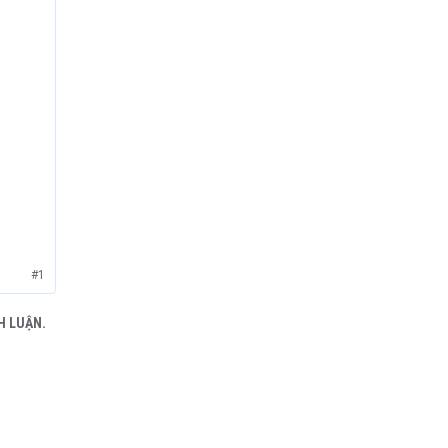
#1
H LUẬN.