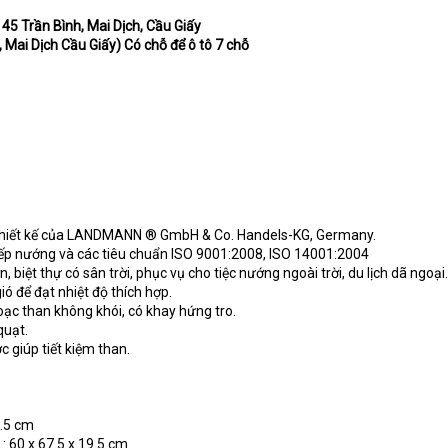
 45 Trần Bình, Mai Dịch, Cầu Giấy
, Mai Dịch Cầu Giấy) Có chỗ để ô tô 7 chỗ
o thiết kế của LANDMANN ® GmbH & Co. Handels-KG, Germany.
bếp nướng và các tiêu chuẩn ISO 9001:2008, ISO 14001:2004
 biệt thự có sân trời, phục vụ cho tiệc nướng ngoài trời, du lịch dã ngoại.
ió để đạt nhiệt độ thích hợp.
hoạc than không khói, có khay hứng tro.
quạt.
c giúp tiết kiệm than.
1.5 cm
 : 60 x 67.5 x 19.5 cm