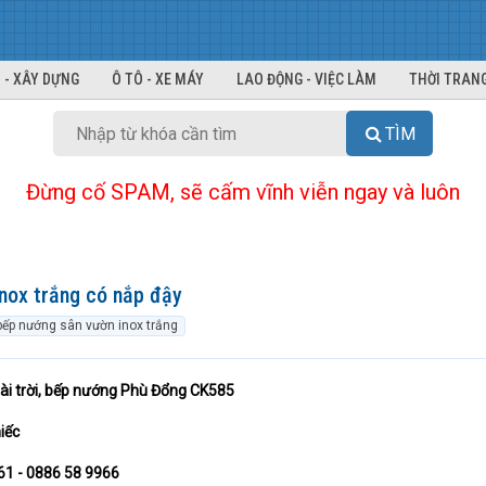
 - XÂY DỰNG
Ô TÔ - XE MÁY
LAO ĐỘNG - VIỆC LÀM
THỜI TRANG
TÌM
Đừng cố SPAM, sẽ cấm vĩnh viễn ngay và luôn
nox trắng có nắp đậy
bếp nướng sân vườn inox trắng
i trời, bếp nướng Phù Đổng CK585
iếc
761 - 0886 58 9966