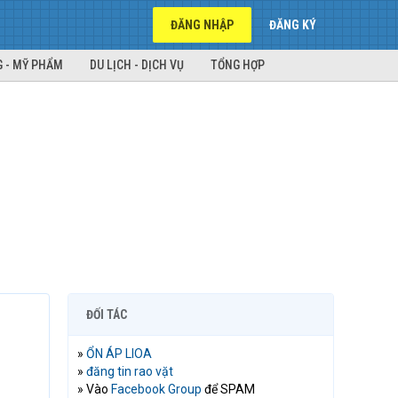
ĐĂNG NHẬP
ĐĂNG KÝ
 - MỸ PHẨM
DU LỊCH - DỊCH VỤ
TỔNG HỢP
ĐỐI TÁC
»
ỔN ÁP LIOA
»
đăng tin rao vặt
» Vào
Facebook Group
để SPAM