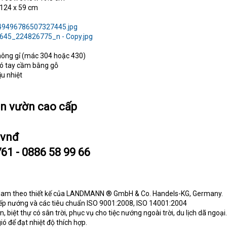
x 124 x 59 cm
không gỉ (mác 304 hoặc 430)
có tay cầm bằng gỗ
ịu nhiệt
n vườn cao cấp
 vnđ
761 - 0886 58 99 66
ệt Nam theo thiết kế của LANDMANN ® GmbH & Co. Handels-KG, Germany.
bếp nướng và các tiêu chuẩn ISO 9001:2008, ISO 14001:2004
 biệt thự có sân trời, phục vụ cho tiệc nướng ngoài trời, du lịch dã ngoại.
ió để đạt nhiệt độ thích hợp.