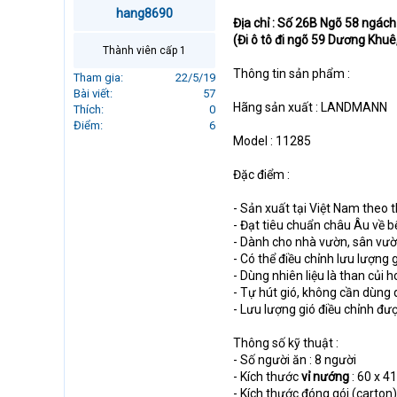
r
hang8690
Địa chỉ : Số 26B Ngõ 58 ngách
t
(Đi ô tô đi ngõ 59 Dương Khuê
e
Thành viên cấp 1
r
Thông tin sản phẩm :
Tham gia
22/5/19
Bài viết
57
Hãng sản xuất : LANDMANN
Thích
0
Điểm
6
Model : 11285
Đặc điểm :
- Sản xuất tại Việt Nam the
- Đạt tiêu chuẩn châu Âu về 
- Dành cho nhà vườn, sân vườn,
- Có thể điều chỉnh lưu lượng g
- Dùng nhiên liệu là than củi 
- Tự hút gió, không cần dùng 
- Lưu lượng gió điều chỉnh đượ
Thông số kỹ thuật :
- Số người ăn : 8 người
- Kích thước
vỉ nướng
: 60 x 4
- Kích thước đóng gói (carton)