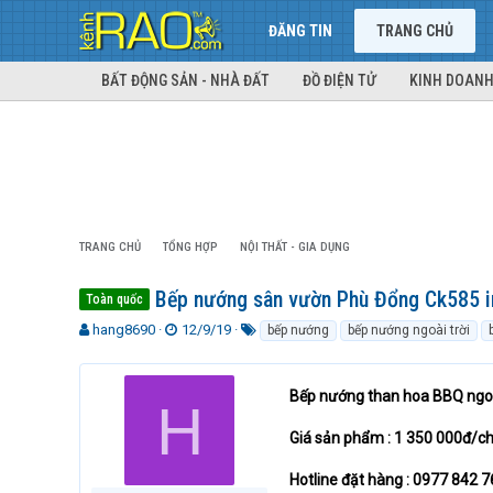
ĐĂNG TIN
TRANG CHỦ
BẤT ĐỘNG SẢN - NHÀ ĐẤT
ĐỒ ĐIỆN TỬ
KINH DOANH
TRANG CHỦ
TỔNG HỢP
NỘI THẤT - GIA DỤNG
Bếp nướng sân vườn Phù Đổng Ck585 i
Toàn quốc
T
N
T
hang8690
12/9/19
bếp nướng
bếp nướng ngoài trời
h
g
ừ
r
à
k
e
y
h
Bếp nướng than hoa BBQ ngoà
H
a
g
ó
d
ử
a
Giá sản phẩm : 1 350 000đ/ch
s
i
t
Hotline đặt hàng : 0977 842 
a