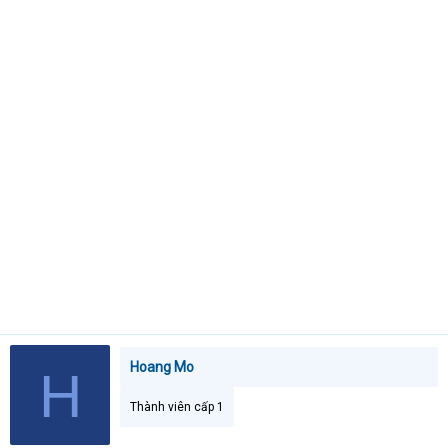
t
e
r
Hoang Mo
H
Thành viên cấp 1