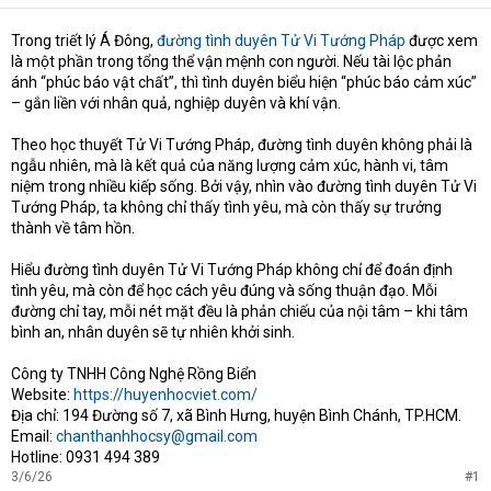
Trong triết lý Á Đông,
đường tình duyên Tử Vi Tướng Pháp
được xem
là một phần trong tổng thể vận mệnh con người. Nếu tài lộc phản
ánh “phúc báo vật chất”, thì tình duyên biểu hiện “phúc báo cảm xúc”
– gắn liền với nhân quả, nghiệp duyên và khí vận.
Theo học thuyết Tử Vi Tướng Pháp, đường tình duyên không phải là
ngẫu nhiên, mà là kết quả của năng lượng cảm xúc, hành vi, tâm
niệm trong nhiều kiếp sống. Bởi vậy, nhìn vào đường tình duyên Tử Vi
Tướng Pháp, ta không chỉ thấy tình yêu, mà còn thấy sự trưởng
thành về tâm hồn.
Hiểu đường tình duyên Tử Vi Tướng Pháp không chỉ để đoán định
tình yêu, mà còn để học cách yêu đúng và sống thuận đạo. Mỗi
đường chỉ tay, mỗi nét mặt đều là phản chiếu của nội tâm – khi tâm
bình an, nhân duyên sẽ tự nhiên khởi sinh.
Công ty TNHH Công Nghệ Rồng Biển
Website:
https://huyenhocviet.com/
Địa chỉ: 194 Đường số 7, xã Bình Hưng, huyện Bình Chánh, TP.HCM.
Email:
chanthanhhocsy@gmail.com
Hotline: 0931 494 389
3/6/26
#1