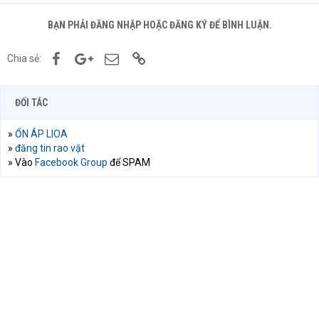
BẠN PHẢI ĐĂNG NHẬP HOẶC ĐĂNG KÝ ĐỂ BÌNH LUẬN.
Facebook
Google+
Email
Link
Chia sẻ:
ĐỐI TÁC
»
ỔN ÁP LIOA
»
đăng tin rao vặt
» Vào
Facebook Group
để SPAM