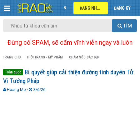
ĐĂNG NHẬP
ĐĂNG KÝ
TÌM
Đừng cố SPAM, sẽ cấm vĩnh viễn ngay và luôn
TRANG CHỦ
THỜI TRANG - MỸ PHẨM
CHĂM SÓC SẮC ĐẸP
Bí quyết giúp cải thiện đường tình duyên Tử
Toàn quốc
Vi Tướng Pháp
T
N
Hoang Mo
3/6/26
h
g
r
à
e
y
a
g
d
ử
s
i
t
a
r