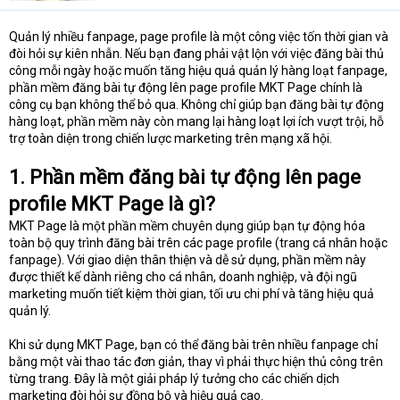
t
e
Quản lý nhiều fanpage, page profile là một công việc tốn thời gian và
r
đòi hỏi sự kiên nhẫn. Nếu bạn đang phải vật lộn với việc đăng bài thủ
công mỗi ngày hoặc muốn tăng hiệu quả quản lý hàng loạt fanpage,
phần mềm đăng bài tự động lên page profile MKT Page chính là
công cụ bạn không thể bỏ qua. Không chỉ giúp bạn đăng bài tự động
hàng loạt, phần mềm này còn mang lại hàng loạt lợi ích vượt trội, hỗ
trợ toàn diện trong chiến lược marketing trên mạng xã hội.
1. Phần mềm đăng bài tự động lên page
profile MKT Page là gì?
MKT Page là một phần mềm chuyên dụng giúp bạn tự động hóa
toàn bộ quy trình đăng bài trên các page profile (trang cá nhân hoặc
fanpage). Với giao diện thân thiện và dễ sử dụng, phần mềm này
được thiết kế dành riêng cho cá nhân, doanh nghiệp, và đội ngũ
marketing muốn tiết kiệm thời gian, tối ưu chi phí và tăng hiệu quả
quản lý.
Khi sử dụng MKT Page, bạn có thể đăng bài trên nhiều fanpage chỉ
bằng một vài thao tác đơn giản, thay vì phải thực hiện thủ công trên
từng trang. Đây là một giải pháp lý tưởng cho các chiến dịch
marketing đòi hỏi sự đồng bộ và hiệu quả cao.