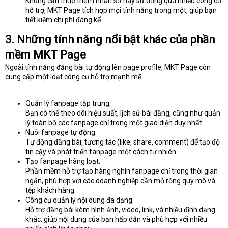
Không cần thuê thêm nhân sự hay sử dụng quá nhiều công cụ
hỗ trợ, MKT Page tích hợp mọi tính năng trong một, giúp bạn
tiết kiệm chi phí đáng kể.
3. Những tính năng nổi bật khác của phần
mềm MKT Page
Ngoài tính năng đăng bài tự động lên page profile, MKT Page còn
cung cấp một loạt công cụ hỗ trợ mạnh mẽ:
Quản lý fanpage tập trung:
Bạn có thể theo dõi hiệu suất, lịch sử bài đăng, cũng như quản
lý toàn bộ các fanpage chỉ trong một giao diện duy nhất.
Nuôi fanpage tự động:
Tự động đăng bài, tương tác (like, share, comment) để tạo độ
tin cậy và phát triển fanpage một cách tự nhiên.
Tạo fanpage hàng loạt:
Phần mềm hỗ trợ tạo hàng nghìn fanpage chỉ trong thời gian
ngắn, phù hợp với các doanh nghiệp cần mở rộng quy mô và
tệp khách hàng.
Công cụ quản lý nội dung đa dạng:
Hỗ trợ đăng bài kèm hình ảnh, video, link, và nhiều định dạng
khác, giúp nội dung của bạn hấp dẫn và phù hợp với nhiều