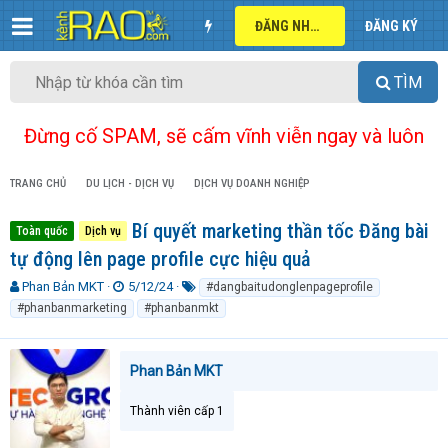
ĐĂNG NHẬP
ĐĂNG KÝ
TÌM
Đừng cố SPAM, sẽ cấm vĩnh viễn ngay và luôn
TRANG CHỦ
DU LỊCH - DỊCH VỤ
DỊCH VỤ DOANH NGHIỆP
Bí quyết marketing thần tốc Đăng bài
Toàn quốc
Dịch vụ
tự động lên page profile cực hiệu quả
T
N
T
Phan Bản MKT
5/12/24
#dangbaitudonglenpageprofile
h
g
ừ
#phanbanmarketing
#phanbanmkt
r
à
k
e
y
h
a
g
ó
Phan Bản MKT
d
ử
a
s
i
t
Thành viên cấp 1
a
r