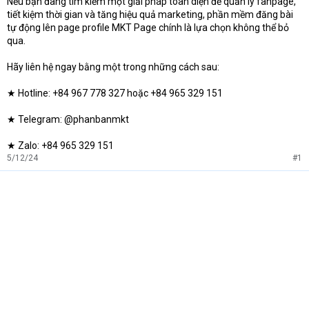
Nếu bạn đang tìm kiếm một giải pháp toàn diện để quản lý fanpage,
tiết kiệm thời gian và tăng hiệu quả marketing, phần mềm đăng bài
tự động lên page profile MKT Page chính là lựa chọn không thể bỏ
qua.
Hãy liên hệ ngay bằng một trong những cách sau:
★ Hotline: +84 967 778 327 hoặc +84 965 329 151
★ Telegram: @phanbanmkt
★ Zalo: +84 965 329 151
5/12/24
#1