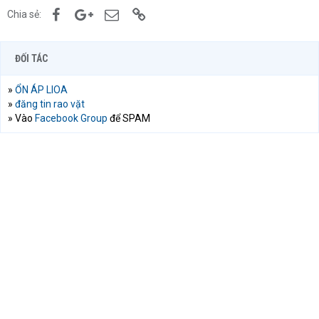
Facebook
Google+
Email
Link
Chia sẻ:
ĐỐI TÁC
»
ỔN ÁP LIOA
»
đăng tin rao vặt
» Vào
Facebook Group
để SPAM