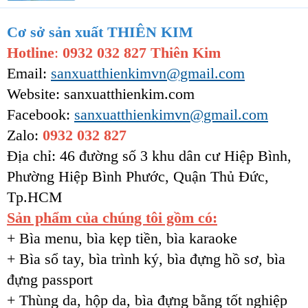
t
e
Cơ sở sản xuất THIÊN KIM
r
Hotline
:
0932 032 827 Thiên Kim
Email:
sanxuatthienkimvn@gmail.com
Website: sanxuatthienkim.com
Facebook:
sanxuatthienkimvn@gmail.com
Zalo:
0932 032 827
Địa chỉ: 46 đường số 3 khu dân cư Hiệp Bình,
Phường Hiệp Bình Phước, Quận Thủ Đức,
Tp.HCM
Sản phẩm của chúng tôi gồm có:
+ Bìa menu, bìa kẹp tiền, bìa karaoke
+ Bìa sổ tay, bìa trình ký, bìa đựng hồ sơ, bìa
đựng passport
+ Thùng da, hộp da, bìa đựng bằng tốt nghiệp