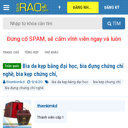
ĐĂNG NHẬP
ĐĂNG KÝ
TÌM
Đừng cố SPAM, sẽ cấm vĩnh viễn ngay và luôn
TRANG CHỦ
TỔNG HỢP
THỨ KHÁC
Bìa da kẹp bằng đại học, bìa đựng chứng chỉ
Toàn quốc
nghề, bìa kẹp chứng chỉ,
T
N
T
thienkimkd
9/4/20
bìa da kẹp bằng đại học
bia kep chung chi
h
g
ừ
bìa đựng chứng chỉ nghề
r
à
k
e
y
h
a
g
ó
thienkimkd
d
ử
a
s
i
t
Thành viên cấp 1
a
r