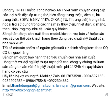
t
e
Công ty TNHH Thiết bị công nghiệp ANT Việt Nam chuyên cung cấp
r
các loại biến điện áp trung thế, biến dòng trung thế,tụ điện, tụ bù
trung thế… 3.3KV; 6.6 KV; 11KV; 24KV…( TU, TI trung thế ) trong nhà,
ngoài trời sử dụng trong các nhà máy thuỷ điện, nhiệt điện, xi măng,
thép.. đáp ứng mọi nhu cầu của quý khách.
Sản phẩm được sản xuất theo model, kích thước, bản vẽ hoặc các
yêu cầu cụ thể của khách hàng theo đúng tiêu chuẩn kỹ thuật của
nhà sản xuất.
Tất cả các sản phẩm có nguồn gốc xuất xứ chính hãng kèm theo CO,
CQ khi giao hàng.
Sản phẩm được bảo hành theo tiêu chuẩn của nhà sản xuất.
Đồng thời với đội ngũ kỹ thuật tay nghề cao, công ty chúng tôi luôn
sẵn sàng tư vấn và hỗ trợ kỹ thuật miễn phí 24/24h khi quý khách
hàng có yêu cầu.
Hãy liên hệ với chúng tôi Mobile/ Zalo: 0817873598 - 0904592168 -
0982209282 – 0986475548 –0922304662
Email:
thanhdungant@gmail.com
;
lannq.ant@gmail.com
. Website:
http://thietbicongnghiepant.net
11/3/21
#1