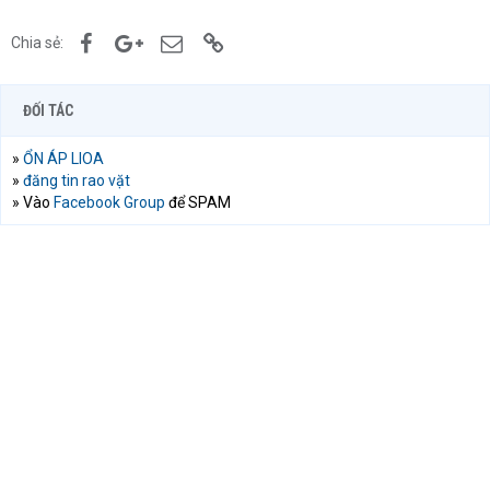
Facebook
Google+
Email
Link
Chia sẻ:
ĐỐI TÁC
»
ỔN ÁP LIOA
»
đăng tin rao vặt
» Vào
Facebook Group
để SPAM