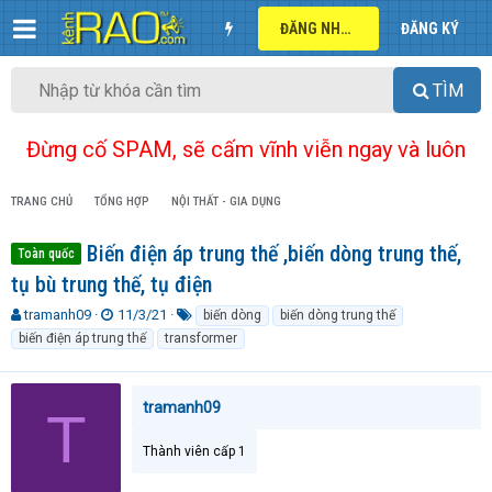
ĐĂNG NHẬP
ĐĂNG KÝ
TÌM
Đừng cố SPAM, sẽ cấm vĩnh viễn ngay và luôn
TRANG CHỦ
TỔNG HỢP
NỘI THẤT - GIA DỤNG
Biến điện áp trung thế ,biến dòng trung thế,
Toàn quốc
tụ bù trung thế, tụ điện
T
N
T
tramanh09
11/3/21
biến dòng
biến dòng trung thế
h
g
ừ
biến điện áp trung thế
transformer
r
à
k
e
y
h
a
g
ó
tramanh09
T
d
ử
a
s
i
t
Thành viên cấp 1
a
r