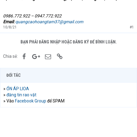
0986.772.922 – 0947.772.922
Email:
quangcaohoangtam37@gmail.com
10/8/21
#1
BẠN PHẢI ĐĂNG NHẬP HOẶC ĐĂNG KÝ ĐỂ BÌNH LUẬN.
Facebook
Google+
Email
Link
Chia sẻ:
ĐỐI TÁC
»
ỔN ÁP LIOA
»
đăng tin rao vặt
» Vào
Facebook Group
để SPAM