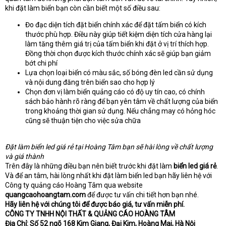
khi đặt làm biển bạn còn cần biết một số điều sau:
Đo đạc diện tích đặt biển chính xác để đặt tấm biển có kích
thước phù hợp. Điều này giúp tiết kiệm diện tích cửa hàng lại
làm tăng thêm giá trị của tấm biển khi đặt ở vị trí thích hợp.
Đồng thời chọn được kích thước chính xác sẽ giúp bạn giảm
bớt chi phí
Lựa chọn loại biển có màu sắc, số bóng đèn led cần sử dụng
và nội dung đăng trên biển sao cho hợp lý
Chọn đơn vị làm biển quảng cáo có độ uy tín cao, có chính
sách bảo hành rõ ràng để bạn yên tâm về chất lượng của biển
trong khoảng thời gian sử dụng. Nếu chẳng may có hỏng hóc
cũng sẽ thuận tiện cho việc sửa chữa
Đặt làm biển led giá rẻ tại Hoàng Tâm bạn sẽ hài lòng về chất lượng
và giá thành
Trên đây là những điều bạn nên biết trước khi đặt làm
biển led giá rẻ
.
Và để an tâm, hài lòng nhất khi đặt làm biển led bạn hãy liên hệ với
Công ty quảng cáo Hoàng Tâm qua website
quangcaohoangtam.com
để được tư vấn chi tiết hơn bạn nhé.
Hãy liên hệ với chúng tôi để được báo giá, tư vấn miễn phí.
CÔNG TY TNHH NỘI THẤT & QUẢNG CÁO HOÀNG TÂM
Địa Chỉ: Số 52 ngõ 168 Kim Giang, Đại Kim, Hoàng Mai, Hà Nội