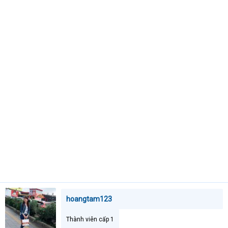
t
e
r
hoangtam123
Thành viên cấp 1