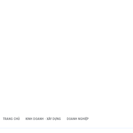
TRANG CHỦ
KINH DOANH - XÂY DỰNG
DOANH NGHIỆP