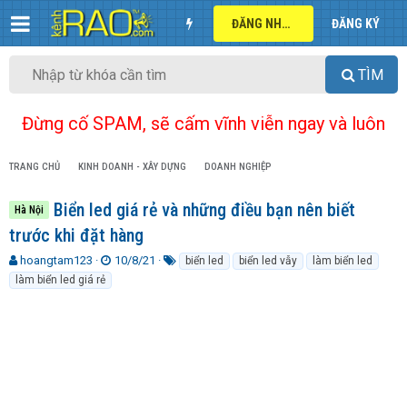
ĐĂNG NHẬP
ĐĂNG KÝ
TÌM
Đừng cố SPAM, sẽ cấm vĩnh viễn ngay và luôn
TRANG CHỦ
KINH DOANH - XÂY DỰNG
DOANH NGHIỆP
Biển led giá rẻ và những điều bạn nên biết
Hà Nội
trước khi đặt hàng
T
N
T
hoangtam123
10/8/21
biển led
biển led vẫy
làm biển led
h
g
ừ
làm biển led giá rẻ
r
à
k
e
y
h
a
g
ó
d
ử
a
s
i
t
a
r