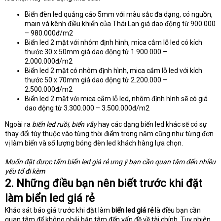
Biển đèn led quảng cáo 5mm với màu sắc đa dạng, có nguồn,
main và kênh điều khiển của Thái Lan giá dao động từ 900.000
– 980.000đ/m2
Biển led 2 mặt với nhôm định hình, mica cắm lỗ led có kích
thước 30 x 50mm giá dao động từ 1.900.000 –
2.000.000đ/m2
Biển led 2 mặt có nhôm định hình, mica cắm lỗ led với kích
thước 50 x 70mm giá dao động từ 2.200.000 –
2.500.000đ/m2
Biển led 2 mặt với mica cắm lỗ led, nhôm định hình sẽ có giá
dao động từ 3.300.000 – 3.500.000đ/m2
Ngoài ra
biển led ruồi, biển vẫy
hay các dạng biển led khác sẽ có sự
thay đổi tùy thuộc vào từng thời điểm trong năm cũng như từng đơn
vị làm biển và số lượng bóng đèn led khách hàng lựa chọn.
Muốn đặt được tấm biển led giá rẻ ưng ý bạn cần quan tâm đến nhiều
yếu tố đi kèm
2. Những điều bạn nên biết trước khi đặt
làm biển led giá rẻ
Khảo sát báo giá trước khi đặt làm
biển led giá rẻ
là điều bạn cần
quan tâm để không phải bận tâm đến vấn đề về tài chính. Tuy nhiên,