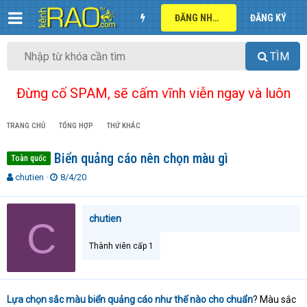
ĐĂNG NHẬP
ĐĂNG KÝ
TÌM
Đừng cố SPAM, sẽ cấm vĩnh viễn ngay và luôn
TRANG CHỦ
TỔNG HỢP
THỨ KHÁC
Biển quảng cáo nên chọn màu gì
Toàn quốc
T
N
chutien
8/4/20
h
g
r
à
e
y
chutien
C
a
g
d
ử
Thành viên cấp 1
s
i
t
a
r
Lựa chọn sắc màu biển quảng cáo như thế nào cho chuẩn
? Màu sắc
t