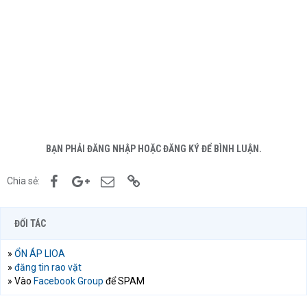
BẠN PHẢI ĐĂNG NHẬP HOẶC ĐĂNG KÝ ĐỂ BÌNH LUẬN.
Facebook
Google+
Email
Link
Chia sẻ:
ĐỐI TÁC
»
ỔN ÁP LIOA
»
đăng tin rao vặt
» Vào
Facebook Group
để SPAM