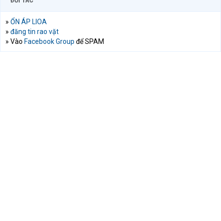
ĐỐI TÁC
»
ỔN ÁP LIOA
»
đăng tin rao vặt
» Vào
Facebook Group
để SPAM