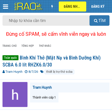
ĐĂNG NHẬP
ĐĂNG KÝ
TÌM
Đừng cố SPAM, sẽ cấm vĩnh viễn ngay và luôn
TRANG CHỦ
TỔNG HỢP
THỨ KHÁC
Bình Khí Thở (Mặt Nạ và Bình Dưỡng Khí)
Toàn quốc
SCBA 6.0 lít RHZK6.0/30
T
N
T
Tram Huynh
8/7/26
thiết bị trợ thở scba
h
g
ừ
r
à
k
e
y
h
Tram Huynh
a
g
ó
d
ử
a
Thành viên cấp 1
s
i
t
a
r