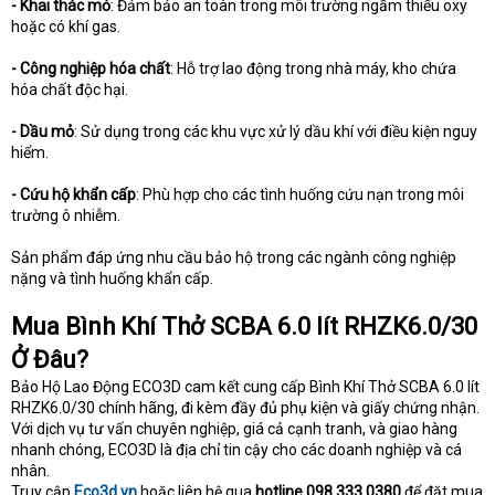
- Khai thác mỏ
: Đảm bảo an toàn trong môi trường ngầm thiếu oxy
hoặc có khí gas.
- Công nghiệp hóa chất
: Hỗ trợ lao động trong nhà máy, kho chứa
hóa chất độc hại.
- Dầu mỏ
: Sử dụng trong các khu vực xử lý dầu khí với điều kiện nguy
hiểm.
- Cứu hộ khẩn cấp
: Phù hợp cho các tình huống cứu nạn trong môi
trường ô nhiễm.
Sản phẩm đáp ứng nhu cầu bảo hộ trong các ngành công nghiệp
nặng và tình huống khẩn cấp.
Mua Bình Khí Thở SCBA 6.0 lít RHZK6.0/30
Ở Đâu?
Bảo Hộ Lao Động ECO3D cam kết cung cấp Bình Khí Thở SCBA 6.0 lít
RHZK6.0/30 chính hãng, đi kèm đầy đủ phụ kiện và giấy chứng nhận.
Với dịch vụ tư vấn chuyên nghiệp, giá cả cạnh tranh, và giao hàng
nhanh chóng, ECO3D là địa chỉ tin cậy cho các doanh nghiệp và cá
nhân.
Truy cập
Eco3d.vn
hoặc liên hệ qua
hotline 098 333 0380
để đặt mua