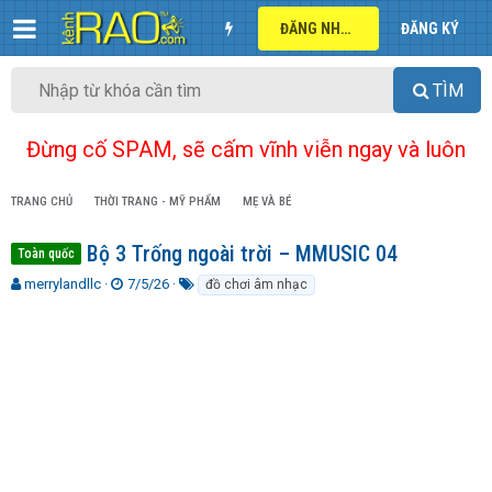
ĐĂNG NHẬP
ĐĂNG KÝ
TÌM
Đừng cố SPAM, sẽ cấm vĩnh viễn ngay và luôn
TRANG CHỦ
THỜI TRANG - MỸ PHẨM
MẸ VÀ BÉ
Bộ 3 Trống ngoài trời – MMUSIC 04
Toàn quốc
T
N
T
merrylandllc
7/5/26
đồ chơi âm nhạc
h
g
ừ
r
à
k
e
y
h
a
g
ó
d
ử
a
s
i
t
a
r
t