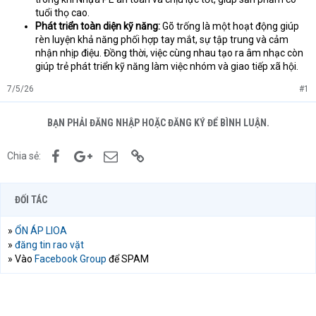
tuổi thọ cao.
Phát triển toàn diện kỹ năng:
Gõ trống là một hoạt động giúp
rèn luyện khả năng phối hợp tay mắt, sự tập trung và cảm
nhận nhịp điệu. Đồng thời, việc cùng nhau tạo ra âm nhạc còn
giúp trẻ phát triển kỹ năng làm việc nhóm và giao tiếp xã hội.
7/5/26
#1
BẠN PHẢI ĐĂNG NHẬP HOẶC ĐĂNG KÝ ĐỂ BÌNH LUẬN.
Facebook
Google+
Email
Link
Chia sẻ:
ĐỐI TÁC
»
ỔN ÁP LIOA
»
đăng tin rao vặt
» Vào
Facebook Group
để SPAM