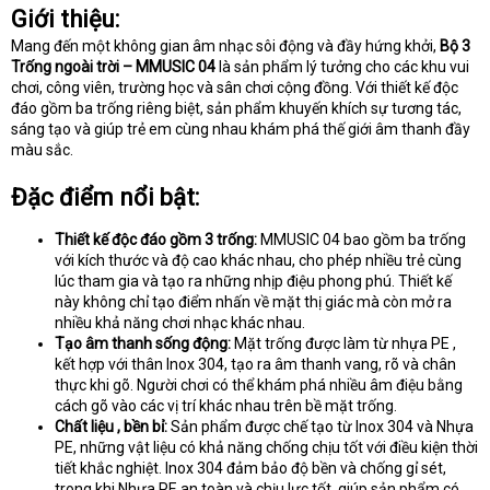
Giới thiệu:
Mang đến một không gian âm nhạc sôi động và đầy hứng khởi,
Bộ 3
Trống ngoài trời – MMUSIC 04
là sản phẩm lý tưởng cho các khu vui
chơi, công viên, trường học và sân chơi cộng đồng. Với thiết kế độc
đáo gồm ba trống riêng biệt, sản phẩm khuyến khích sự tương tác,
sáng tạo và giúp trẻ em cùng nhau khám phá thế giới âm thanh đầy
màu sắc.
Đặc điểm nổi bật:
Thiết kế độc đáo gồm 3 trống:
MMUSIC 04 bao gồm ba trống
với kích thước và độ cao khác nhau, cho phép nhiều trẻ cùng
lúc tham gia và tạo ra những nhịp điệu phong phú. Thiết kế
này không chỉ tạo điểm nhấn về mặt thị giác mà còn mở ra
nhiều khả năng chơi nhạc khác nhau.
Tạo âm thanh sống động:
Mặt trống được làm từ nhựa PE ,
kết hợp với thân Inox 304, tạo ra âm thanh vang, rõ và chân
thực khi gõ. Người chơi có thể khám phá nhiều âm điệu bằng
cách gõ vào các vị trí khác nhau trên bề mặt trống.
Chất liệu , bền bỉ:
Sản phẩm được chế tạo từ Inox 304 và Nhựa
PE, những vật liệu có khả năng chống chịu tốt với điều kiện thời
tiết khắc nghiệt. Inox 304 đảm bảo độ bền và chống gỉ sét,
trong khi Nhựa PE an toàn và chịu lực tốt, giúp sản phẩm có