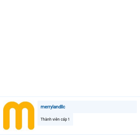
e
r
merrylandllc
Thành viên cấp 1