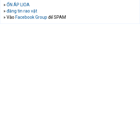
»
ỔN ÁP LIOA
»
đăng tin rao vặt
» Vào
Facebook Group
để SPAM