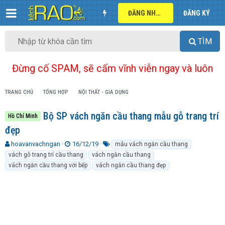
ĐĂNG NHẬP
ĐĂNG KÝ
TÌM
Đừng cố SPAM, sẽ cấm vĩnh viễn ngay và luôn
TRANG CHỦ
TỔNG HỢP
NỘI THẤT - GIA DỤNG
Bộ SP vách ngăn cầu thang mẫu gỗ trang trí
Hồ Chí Minh
đẹp
T
N
T
hoavanvachngan
16/12/19
mẫu vách ngăn cầu thang
h
g
ừ
vách gỗ trang trí cầu thang
vách ngăn cầu thang
r
à
k
vách ngăn cầu thang với bếp
vách ngăn cầu thang đẹp
e
y
h
a
g
ó
d
ử
a
s
i
t
a
r