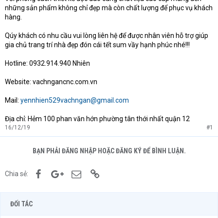
những sản phẩm không chỉ đẹp mà còn chất lượng để phục vụ khách
hàng.
Qúy khách có nhu cầu vui lòng liên hệ để được nhân viên hỗ trợ giúp
gia chủ trang trí nhà đẹp đón cái tết sum vầy hạnh phúc nhé!!!
Hotline: 0932.914.940 Nhiên
Website: vachngancnc.com.vn
Mail:
yennhien529vachngan@gmail.com
Địa chỉ: Hẻm 100 phan văn hớn phường tân thới nhất quận 12
16/12/19
#1
BẠN PHẢI ĐĂNG NHẬP HOẶC ĐĂNG KÝ ĐỂ BÌNH LUẬN.
Facebook
Google+
Email
Link
Chia sẻ:
ĐỐI TÁC