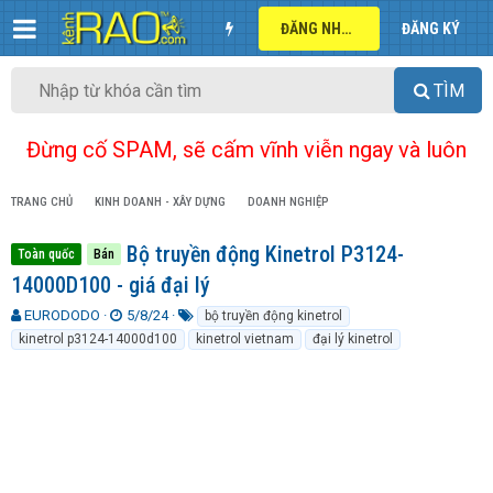
ĐĂNG NHẬP
ĐĂNG KÝ
TÌM
Đừng cố SPAM, sẽ cấm vĩnh viễn ngay và luôn
TRANG CHỦ
KINH DOANH - XÂY DỰNG
DOANH NGHIỆP
Bộ truyền động Kinetrol P3124-
Toàn quốc
Bán
14000D100 - giá đại lý
T
N
T
EURODODO
5/8/24
bộ truyền động kinetrol
h
g
ừ
kinetrol p3124-14000d100
kinetrol vietnam
đại lý kinetrol
r
à
k
e
y
h
a
g
ó
d
ử
a
s
i
t
a
r