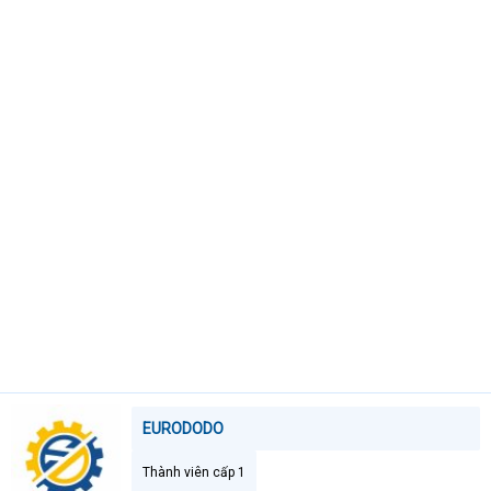
t
e
r
EURODODO
Thành viên cấp 1