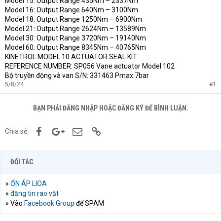
Model 15: Output Range 435Nm – 2337Nm
Model 16: Output Range 640Nm – 3100Nm
Model 18: Output Range 1250Nm – 6900Nm
Model 21: Output Range 2624Nm – 13589Nm
Model 30: Output Range 3720Nm – 19140Nm
Model 60: Output Range 8345Nm – 40765Nm
KINETROL MODEL 10 ACTUATOR SEAL KIT
REFERENCE NUMBER: SP056 Vane actuator Model 102
Bộ truyền động và van S/N: 331463 Pmax 7bar
5/8/24
#1
BẠN PHẢI ĐĂNG NHẬP HOẶC ĐĂNG KÝ ĐỂ BÌNH LUẬN.
Facebook
Google+
Email
Link
Chia sẻ:
ĐỐI TÁC
»
ỔN ÁP LIOA
»
đăng tin rao vặt
» Vào
Facebook Group
để SPAM