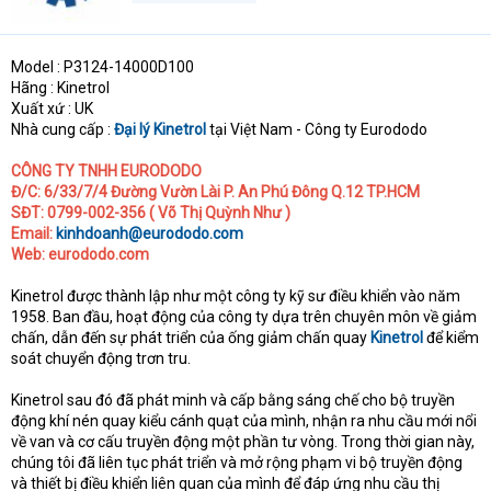
Model : P3124-14000D100
Hãng : Kinetrol
Xuất xứ : UK
Nhà cung cấp :
Đại lý Kinetrol
tại Việt Nam - Công ty Eurododo
CÔNG TY TNHH EURODODO
Đ/C: 6/33/7/4 Đường Vườn Lài P. An Phú Đông Q.12 TP.HCM
SĐT: 0799-002-356 ( Võ Thị Quỳnh Như )
Email:
kinhdoanh@eurododo.com
Web: eurododo.com
Kinetrol được thành lập như một công ty kỹ sư điều khiển vào năm
1958. Ban đầu, hoạt động của công ty dựa trên chuyên môn về giảm
chấn, dẫn đến sự phát triển của ống giảm chấn quay
Kinetrol
để kiểm
soát chuyển động trơn tru.
Kinetrol sau đó đã phát minh và cấp bằng sáng chế cho bộ truyền
động khí nén quay kiểu cánh quạt của mình, nhận ra nhu cầu mới nổi
về van và cơ cấu truyền động một phần tư vòng. Trong thời gian này,
chúng tôi đã liên tục phát triển và mở rộng phạm vi bộ truyền động
và thiết bị điều khiển liên quan của mình để đáp ứng nhu cầu thị