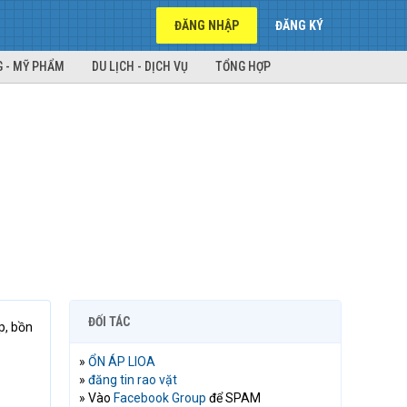
ĐĂNG NHẬP
ĐĂNG KÝ
 - MỸ PHẨM
DU LỊCH - DỊCH VỤ
TỔNG HỢP
ĐỐI TÁC
p, bồn
»
ỔN ÁP LIOA
»
đăng tin rao vặt
» Vào
Facebook Group
để SPAM