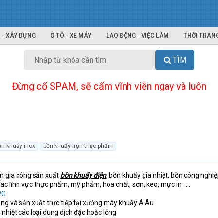
 - XÂY DỰNG
Ô TÔ - XE MÁY
LAO ĐỘNG - VIỆC LÀM
THỜI TRANG
TÌM
Đừng cố SPAM, sẽ cấm vĩnh viễn ngay và luôn
ồn khuấy inox
bồn khuấy trộn thực phẩm
ên gia công sản xuất
bồn khuấy điện
, bồn khuấy gia nhiệt, bồn công nghiệ
c lĩnh vực thực phẩm, mỹ phẩm, hóa chất, sơn, keo, mực in, ....
ông và sản xuất trực tiếp tại xưởng máy khuấy Á Âu
 nhiệt các loại dung dịch đặc hoặc lỏng