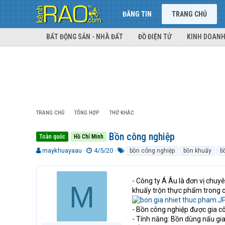
ĐĂNG TIN
TRANG CHỦ
BẤT ĐỘNG SẢN - NHÀ ĐẤT
ĐỒ ĐIỆN TỬ
KINH DOANH
TRANG CHỦ
TỔNG HỢP
THỨ KHÁC
Bồn công nghiệp
Toàn quốc
Hồ Chí Minh
T
N
T
maykhuayaau
4/5/20
bồn công nghiệp
bồn khuấy
b
h
g
ừ
r
à
k
e
y
h
- Công ty Á Âu là đơn vị chuy
M
a
g
ó
khuấy trộn thực phẩm trong cá
d
ử
a
s
i
- Bồn công nghiệp được gia c
t
- Tính năng: Bồn dùng nấu gia
a