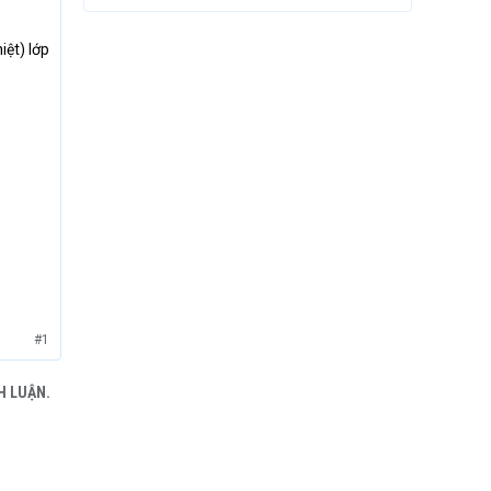
iệt) lớp
#1
H LUẬN.