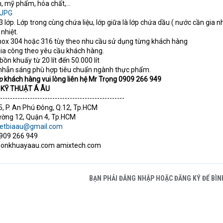
 mỹ phẩm, hóa chất,...
 lớp. Lớp trong cùng chứa liệu, lớp giữa là lớp chứa dầu ( nước cần gia nh
nhiệt.
là inox 304 hoặc 316 tùy theo nhu cầu sử dụng từng khách hàng
gia công theo yêu cầu khách hàng.
ồn khuấy từ 20 lít đến 50.000 lít
, nhẵn sáng phù hợp tiêu chuẩn ngành thực phẩm.
p
khách hàng vui lòng liên hệ Mr Trọng 0909 266 949
KỸ THUẬT Á ÂU
--------------------------------------------------
5, P. An Phú Đông, Q.12, Tp.HCM
hường 12, Quận 4, Tp.HCM
ietbiaau@gmail.com
0909 266 949
bonkhuayaau.com amixtech.com
BẠN PHẢI ĐĂNG NHẬP HOẶC ĐĂNG KÝ ĐỂ BÌN