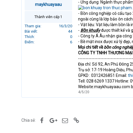
- Ứng dụng: Ngành thực phẩm,
r
maykhuayaau
t
- Bồn công nghiệp có cấu tạo 3
e
Thành viên cấp 1
ngoài cùng là lớp bảo ôn cách 
r
- Vật liệu: Vật liệu làm bồn 
Tham gia
16/3/20
-
Bồn khuấy
được thiết kế và 
Bài viết
44
- Công ty Á Âu nhận gia công b
Thích
0
- Bề mặt inox được xử lý đẹp
Điểm
6
Mọi chi tiết về
bồn công nghiệ
CÔNG TY TNHH THƯƠNG MẠI 
-------------------------------------
Địa chỉ: Số 92, An Phú Đông 2
Trụ sở: 17-19 Hoàng Diệu, P
GPKD : 0312426851 Email:
th
Tell: 028 6269 1337 Hotline: 
Website:maykhuayaau.com 
4/5/20
Facebook
Google+
Email
Link
Chia sẻ: