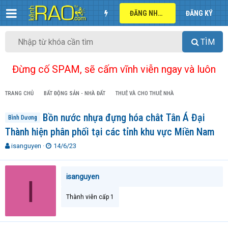
ĐĂNG NHẬP
ĐĂNG KÝ
TÌM
Đừng cố SPAM, sẽ cấm vĩnh viễn ngay và luôn
TRANG CHỦ
BẤT ĐỘNG SẢN - NHÀ ĐẤT
THUÊ VÀ CHO THUÊ NHÀ
Bồn nước nhựa đựng hóa chât Tân Á Đại
Bình Dương
Thành hiện phân phối tại các tỉnh khu vực Miền Nam
T
N
isanguyen
14/6/23
h
g
r
à
e
y
isanguyen
I
a
g
d
ử
Thành viên cấp 1
s
i
t
a
r