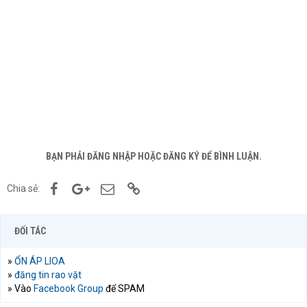
BẠN PHẢI ĐĂNG NHẬP HOẶC ĐĂNG KÝ ĐỂ BÌNH LUẬN.
Facebook
Google+
Email
Link
Chia sẻ:
ĐỐI TÁC
»
ỔN ÁP LIOA
»
đăng tin rao vặt
» Vào
Facebook Group
để SPAM