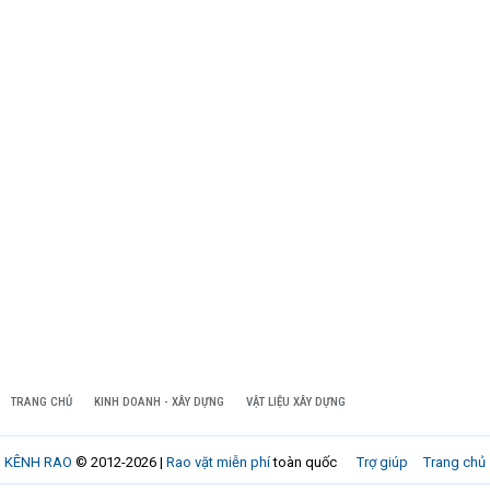
TRANG CHỦ
KINH DOANH - XÂY DỰNG
VẬT LIỆU XÂY DỰNG
KÊNH RAO
© 2012-2026 |
Rao vặt miễn phí
toàn quốc
Trợ giúp
Trang chủ