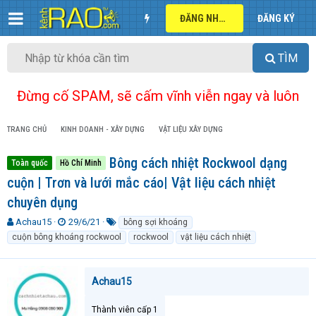
ĐĂNG NHẬP
ĐĂNG KÝ
TÌM
Đừng cố SPAM, sẽ cấm vĩnh viễn ngay và luôn
TRANG CHỦ
KINH DOANH - XÂY DỰNG
VẬT LIỆU XÂY DỰNG
Bông cách nhiệt Rockwool dạng
Toàn quốc
Hồ Chí Minh
cuộn | Trơn và lưới mắc cáo| Vật liệu cách nhiệt
chuyên dụng
T
N
T
Achau15
29/6/21
bông sợi khoáng
h
g
ừ
cuộn bông khoáng rockwool
rockwool
vật liệu cách nhiệt
r
à
k
e
y
h
a
g
ó
Achau15
d
ử
a
s
i
t
Thành viên cấp 1