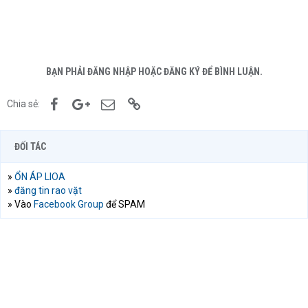
BẠN PHẢI ĐĂNG NHẬP HOẶC ĐĂNG KÝ ĐỂ BÌNH LUẬN.
Facebook
Google+
Email
Link
Chia sẻ:
ĐỐI TÁC
»
ỔN ÁP LIOA
»
đăng tin rao vặt
» Vào
Facebook Group
để SPAM