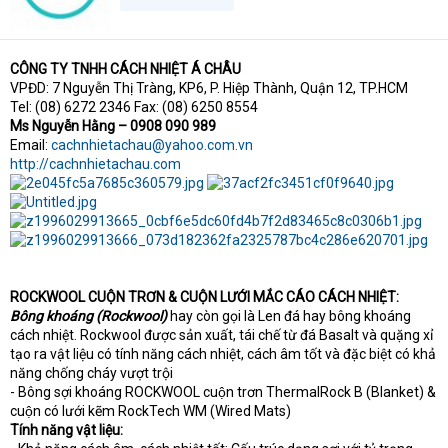
a
r
t
e
CÔNG TY TNHH CÁCH NHIỆT Á CHÂU
r
VPĐD: 7 Nguyễn Thị Tràng, KP6, P. Hiệp Thành, Quận 12, TP.HCM
Tel: (08) 6272 2346 Fax: (08) 6250 8554
Ms Nguyễn Hằng – 0908 090 989
Email:
cachnhietachau@yahoo.com.vn
http://cachnhietachau.com
ROCKWOOL CUỘN TRƠN & CUỘN LƯỚI MẮC CÁO CÁCH NHIỆT:
Bông khoáng (Rockwool)
hay còn gọi là Len đá hay bông khoáng
cách nhiệt. Rockwool được sản xuất, tái chế từ đá Basalt và quặng xỉ
tạo ra vật liệu có tính năng cách nhiệt, cách âm tốt và đặc biệt có khả
năng chống cháy vượt trội
- Bông sợi khoáng ROCKWOOL cuộn trơn ThermalRock B (Blanket) &
cuộn có lưới kẽm RockTech WM (Wired Mats)
Tính năng vật liệu: