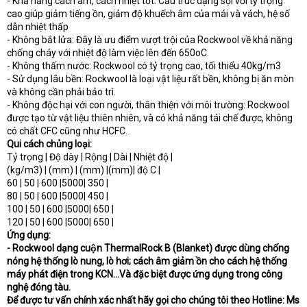
- Khả năng cách âm, cách nhiệt tốt: Cấu trúc dạng sợi với tỷ trọng
cao giúp giảm tiếng ồn, giảm độ khuếch âm của mái và vách, hệ số
dẫn nhiệt thấp
- Không bắt lửa: Đây là ưu điểm vượt trội của Rockwool về khả năng
chống cháy với nhiệt độ làm việc lên đến 650oC.
- Không thấm nước: Rockwool có tỷ trọng cao, tối thiểu 40kg/m3
- Sử dụng lâu bền: Rockwool là loại vật liệu rất bền, không bị ăn mòn
và không cần phải bảo trì.
- Không độc hại với con người, thân thiện với môi trường: Rockwool
được tạo từ vật liệu thiên nhiên, và có khả năng tái chế được, không
có chất CFC cũng như HCFC.
Qui cách chủng loại:
Tỷ trọng | Độ dày | Rộng | Dài | Nhiệt độ |
(kg/m3) | (mm) | (mm) |(mm)| độ C |
60 | 50 | 600 |5000| 350 |
80 | 50 | 600 |5000| 450 |
100 | 50 | 600 |5000| 650 |
120 | 50 | 600 |5000| 650 |
Ứng dụng:
- Rockwool dạng cuộn ThermalRock B (Blanket) được dùng chống
nóng hệ thống lò nung, lò hơi; cách âm giảm ồn cho cách hệ thống
máy phát điện trong KCN…Và đặc biệt được ứng dụng trong công
nghệ đóng tàu.
Để được tư vấn chính xác nhất hãy gọi cho chúng tôi theo
Hotline: Ms