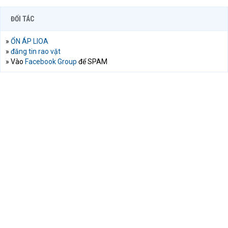
ĐỐI TÁC
»
ỔN ÁP LIOA
»
đăng tin rao vặt
» Vào
Facebook Group
để SPAM