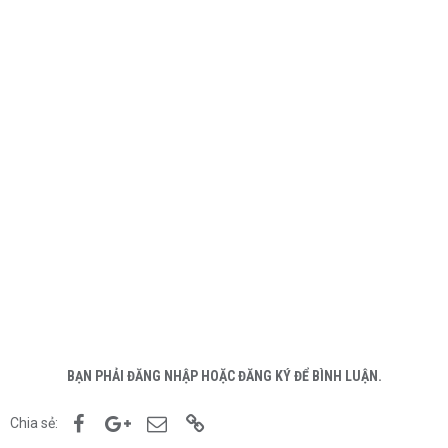
BẠN PHẢI ĐĂNG NHẬP HOẶC ĐĂNG KÝ ĐỂ BÌNH LUẬN.
Facebook
Google+
Email
Link
Chia sẻ: