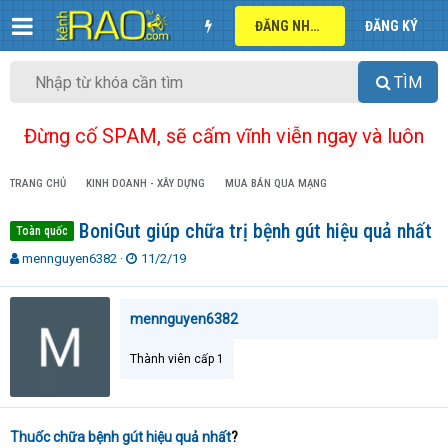
ĐĂNG NHẬP
ĐĂNG KÝ
TÌM
Đừng cố SPAM, sẽ cấm vĩnh viễn ngay và luôn
TRANG CHỦ
KINH DOANH - XÂY DỰNG
MUA BÁN QUA MẠNG
BoniGut giúp chữa trị bệnh gút hiệu quả nhất
Toàn quốc
T
N
mennguyen6382
11/2/19
h
g
r
à
e
y
mennguyen6382
a
g
d
ử
Thành viên cấp 1
s
i
t
a
r
Thuốc chữa bệnh gút hiệu quả nhất
?
t