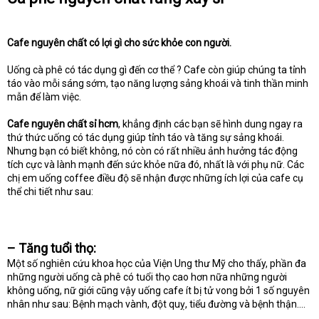
e
r
Cafe nguyên chất có lợi gì cho sức khỏe con người.
Uống cà phê có tác dụng gì đến cơ thể ? Cafe còn giúp chúng ta tỉnh
táo vào mỗi sáng sớm, tạo năng lượng sảng khoái và tinh thần minh
mẫn để làm việc.
Cafe nguyên chất sỉ hcm
, khẳng định các bạn sẽ hình dung ngay ra
thứ thức uống có tác dụng giúp tỉnh táo và tăng sự sảng khoái.
Nhưng bạn có biết không, nó còn có rất nhiều ảnh hưởng tác động
tích cực và lành mạnh đến sức khỏe nữa đó, nhất là với phụ nữ. Các
chị em uống coffee điều độ sẽ nhận được những ích lợi của cafe cụ
thể chi tiết như sau:
–
Tăng tuổi thọ:
Một số nghiên cứu khoa học của Viện Ung thư Mỹ cho thấy, phần đa
những người uống cà phê có tuổi thọ cao hơn nữa những người
không uống, nữ giới cũng vậy uống cafe ít bị tử vong bởi 1 số nguyên
nhân như sau: Bệnh mạch vành, đột quỵ, tiểu đường và bệnh thận....