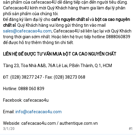
sản phẩm của cafecacao4U dễ dàng tiếp cận đến người tiêu dùng.
Cafecacao4U kính mời Quý Khách hàng tham gia làm đại lý phân
phối sản phẩm của chúng tôi.
Để đăng ký làm đại lý cho
cafe nguyên chất sỉ
và
bột ca cao nguyên
chất sỉ
. Quý Khách hàng vui lòng gửi thông tin vào mail
sales@cafecacao4u.com
, Cafecacao4U sẽ liên lạc lại với Quý Khách
trong thời gian sớm nhất. Hoặc liên hệ trực tiếp hotline 0888060839
để được hỗ trợ thêm thông tin chi tiết.
LIÊN HỆ ĐỂ ĐƯỢC TƯ VẤN MUA bỘT CA CAO NGUYÊN CHẤT
Tầng 23, Tòa Nhà A&B, 76A Lê Lai, P.Bến Thành, Q.1, HCM
ĐT: (028) 38277 247 - Fax: (028) 38273 068
Hotline: 0888 060 839
Facebook: cafecacao4u
Email:
info@cafecacao4u.com
Webside: cafecacao4u.com / authentique.com.vn
3/1/20
#1