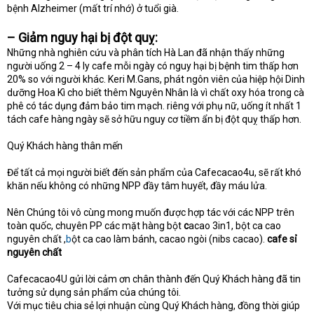
bệnh Alzheimer (mất trí nhớ) ở tuổi già.
– Giảm nguy hại bị đột quỵ:
Những nhà nghiên cứu và phân tích Hà Lan đã nhận thấy những
người uống 2 – 4 ly cafe mỗi ngày có nguy hại bị bệnh tim thấp hơn
20% so với người khác. Keri M.Gans, phát ngôn viên của hiệp hội Dinh
dưỡng Hoa Kì cho biết thêm Nguyên Nhân là vì chất oxy hóa trong cà
phê có tác dụng đảm bảo tim mạch. riêng với phụ nữ, uống ít nhất 1
tách cafe hàng ngày sẽ sở hữu nguy cơ tiềm ẩn bị đột quỵ thấp hơn.
Quý Khách hàng thân mến
Để tất cả mọi người biết đến sản phẩm của Cafecacao4u, sẽ rất khó
khăn nếu không có những NPP đầy tâm huyết, đầy máu lửa.
Nên Chúng tôi vô cùng mong muốn được hợp tác với các NPP trên
toàn quốc, chuyên PP các mặt hàng bột
c
acao 3in1, bột ca cao
nguyên chất ,
b
ột ca cao làm bánh, cacao ngòi (nibs cacao).
cafe sỉ
nguyên chất
Cafecacao4U gửi lời cảm ơn chân thành đến Quý Khách hàng đã tin
tưởng sử dụng sản phẩm của chúng tôi.
Với mục tiêu chia sẻ lợi nhuận cùng Quý Khách hàng, đồng thời giúp