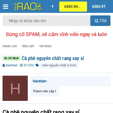
ĐĂNG NHẬP
ĐĂNG KÝ
TÌM
Đừng cố SPAM, sẽ cấm vĩnh viễn ngay và luôn
TRANG CHỦ
TỔNG HỢP
THỨ KHÁC
Cà phê nguyên chất rang xay sỉ
Hồ Chí Minh
T
N
T
hienhien
3/1/20
cafe nguyên chất sỉ hcm
h
g
ừ
r
à
k
e
y
h
hienhien
H
a
g
ó
d
ử
a
Thành viên cấp 1
s
i
t
a
r
t
Cà phê nguyên chất rang xay sỉ