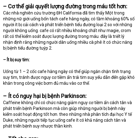
–
Cơ thể giải quyết lượng đường trong máu tốt hơn:
Các nhà nghiên cứu trường ĐH California đã tìm thấy Một trong
những nữ giới uống bốn tách cafe hằng ngày, có tầm khoảng 60% số
người ít bị cải cách và phát triển bệnh tiểu đường loại 2 so với những
người không uống. cafe có rất nhiều khoáng chất như magie, crom
rất có thể kiểm soát được lượng đường trong máu. đây là triết lý
nhận định rằng những người dân uống nhiều cà phê ít có chức năng
bị bệnh tiểu đường tuýp 2.
– Ít bị suy tim:
Uống từ 1 – 2 cốc cafe hằng ngày có thể giúp ngăn chặn tình trạng
suy tim, tránh được nguy cơ tiềm ẩn trái tim suy yếu dẫn đến gặp khó
khăn trong công việc bơm đủ máu vào cơ thể.
–
Ít có nguy hại bị bệnh Parkinson:
Caffeine không chỉ có chức năng giảm nguy cơ tiềm ẩn cách tân và
phát triển bệnh Parkinson mà còn giúp những người bị bệnh này
kiểm soát hoạt động tốt hơn. theo những nhà phân tích đại học Y tế
Duke, những người tiếp tục uống cafe ít có khả năng cách tân và
phát triển bệnh suy nhược thần kinh.