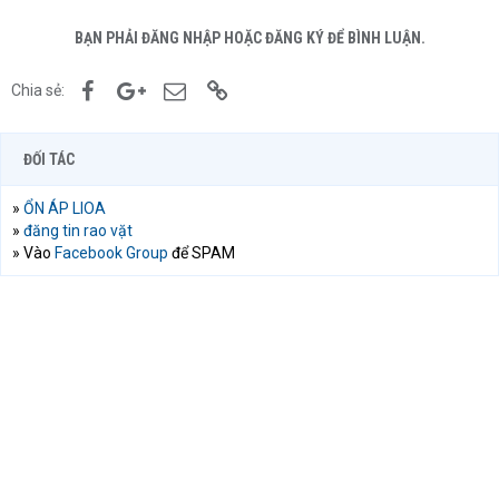
BẠN PHẢI ĐĂNG NHẬP HOẶC ĐĂNG KÝ ĐỂ BÌNH LUẬN.
Facebook
Google+
Email
Link
Chia sẻ:
ĐỐI TÁC
»
ỔN ÁP LIOA
»
đăng tin rao vặt
» Vào
Facebook Group
để SPAM