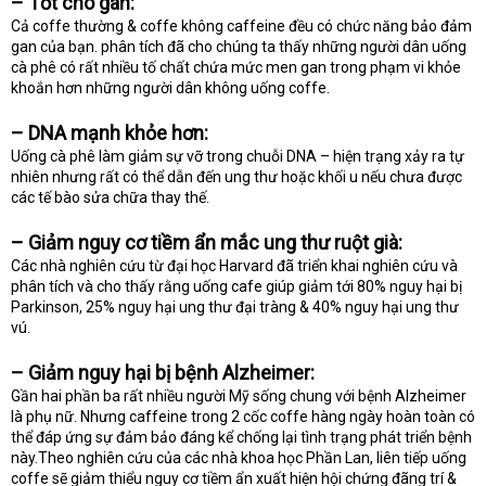
–
Tốt cho gan:
Cả coffe thường & coffe không caffeine đều có chức năng bảo đảm
gan của bạn. phân tích đã cho chúng ta thấy những người dân uống
cà phê có rất nhiều tố chất chứa mức men gan trong phạm vi khỏe
khoắn hơn những người dân không uống coffe.
–
DNA mạnh khỏe hơn:
Uống cà phê làm giảm sự vỡ trong chuỗi DNA – hiện trạng xảy ra tự
nhiên nhưng rất có thể dẫn đến ung thư hoặc khối u nếu chưa được
các tế bào sửa chữa thay thế.
– Giảm nguy cơ tiềm ẩn mắc ung thư ruột già:
Các nhà nghiên cứu từ đại học Harvard đã triển khai nghiên cứu và
phân tích và cho thấy rằng uống cafe giúp giảm tới 80% nguy hại bị
Parkinson, 25% nguy hại ung thư đại tràng & 40% nguy hại ung thư
vú.
– Giảm nguy hại bị bệnh Alzheimer:
Gần hai phần ba rất nhiều người Mỹ sống chung với bệnh Alzheimer
là phụ nữ. Nhưng caffeine trong 2 cốc coffe hàng ngày hoàn toàn có
thể đáp ứng sự đảm bảo đáng kể chống lại tình trạng phát triển bệnh
này.Theo nghiên cứu của các nhà khoa học Phần Lan, liên tiếp uống
coffe sẽ giảm thiểu nguy cơ tiềm ẩn xuất hiện hội chứng đãng trí &