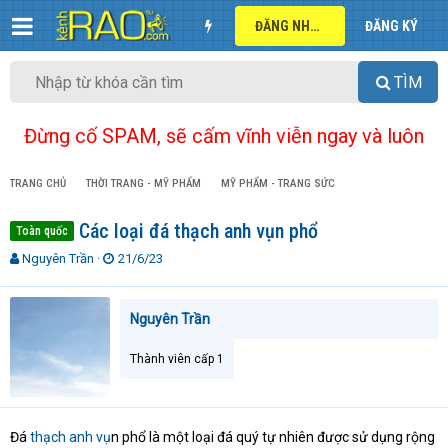
ĐĂNG NHẬP
ĐĂNG KÝ
TÌM
Đừng cố SPAM, sẽ cấm vĩnh viễn ngay và luôn
TRANG CHỦ
THỜI TRANG - MỸ PHẨM
MỸ PHẨM - TRANG SỨC
Các loại đá thạch anh vụn phổ
Toàn quốc
T
N
Nguyên Trần
21/6/23
h
g
r
à
e
y
Nguyên Trần
a
g
d
ử
Thành viên cấp 1
s
i
t
a
r
Đá
thạch anh vụ
n phổ là một loại đá quý tự nhiên được sử dụng rộng
t