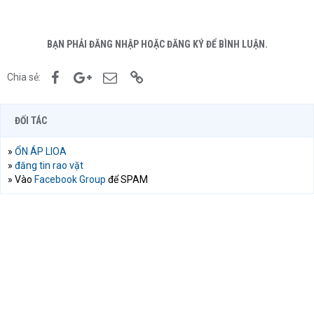
BẠN PHẢI ĐĂNG NHẬP HOẶC ĐĂNG KÝ ĐỂ BÌNH LUẬN.
Facebook
Google+
Email
Link
Chia sẻ:
ĐỐI TÁC
»
ỔN ÁP LIOA
»
đăng tin rao vặt
» Vào
Facebook Group
để SPAM