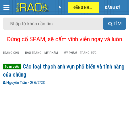
ĐĂNG NHẬP
ĐĂNG KÝ
TÌM
Đừng cố SPAM, sẽ cấm vĩnh viễn ngay và luôn
TRANG CHỦ
THỜI TRANG - MỸ PHẨM
MỸ PHẨM - TRANG SỨC
Các loại thạch anh vụn phổ biến và tính năng
Toàn quốc
của chúng
T
N
Nguyên Trần
6/7/23
h
g
r
à
e
y
a
g
d
ử
s
i
t
a
r