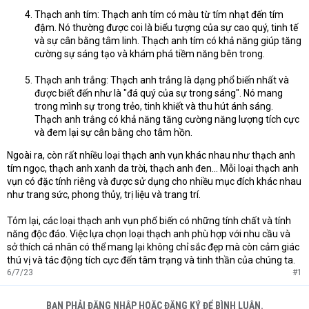
Thạch anh tím: Thạch anh tím có màu từ tím nhạt đến tím
đậm. Nó thường được coi là biểu tượng của sự cao quý, tinh tế
và sự cân bằng tâm linh. Thạch anh tím có khả năng giúp tăng
cường sự sáng tạo và khám phá tiềm năng bên trong.
Thạch anh trắng: Thạch anh trắng là dạng phổ biến nhất và
được biết đến như là "đá quý của sự trong sáng". Nó mang
trong mình sự trong trẻo, tinh khiết và thu hút ánh sáng.
Thạch anh trắng có khả năng tăng cường năng lượng tích cực
và đem lại sự cân bằng cho tâm hồn.
Ngoài ra, còn rất nhiều loại thạch anh vụn khác nhau như thạch anh
tím ngọc, thạch anh xanh da trời, thạch anh đen... Mỗi loại thạch anh
vụn có đặc tính riêng và được sử dụng cho nhiều mục đích khác nhau
như trang sức, phong thủy, trị liệu và trang trí.
Tóm lại, các loại thạch anh vụn phổ biến có những tính chất và tính
năng độc đáo. Việc lựa chọn loại thạch anh phù hợp với nhu cầu và
sở thích cá nhân có thể mang lại không chỉ sắc đẹp mà còn cảm giác
thú vị và tác động tích cực đến tâm trạng và tinh thần của chúng ta.
6/7/23
#1
BẠN PHẢI ĐĂNG NHẬP HOẶC ĐĂNG KÝ ĐỂ BÌNH LUẬN.