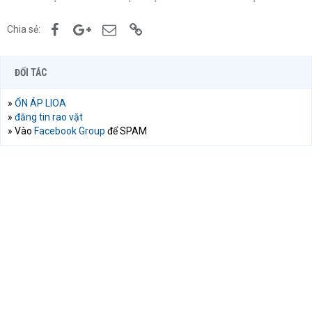
Facebook
Google+
Email
Link
Chia sẻ:
ĐỐI TÁC
»
ỔN ÁP LIOA
»
đăng tin rao vặt
» Vào
Facebook Group
để SPAM