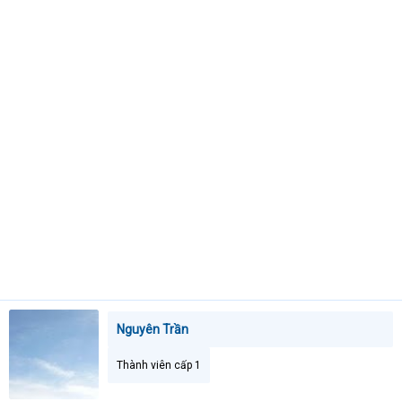
t
e
r
Nguyên Trần
Thành viên cấp 1