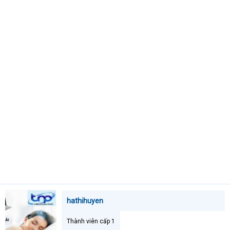
t
e
r
hathihuyen
Thành viên cấp 1