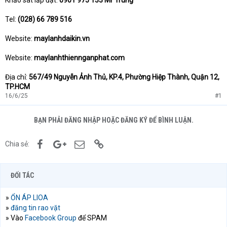
Khảo sát lắp đặt:
0901 975 133 Mr Trung
Tel:
(028) 66 789 516
Website:
maylanhdaikin.vn
Website:
maylanhthiennganphat.com
Địa chỉ:
567/49 Nguyễn Ảnh Thủ, KP.4, Phường Hiệp Thành, Quận 12,
TP.HCM
16/6/25
#1
BẠN PHẢI ĐĂNG NHẬP HOẶC ĐĂNG KÝ ĐỂ BÌNH LUẬN.
Facebook
Google+
Email
Link
Chia sẻ:
ĐỐI TÁC
»
ỔN ÁP LIOA
»
đăng tin rao vặt
» Vào
Facebook Group
để SPAM