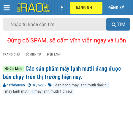
ĐĂNG NHẬP
ĐĂNG KÝ
TÌM
Đừng cố SPAM, sẽ cấm vĩnh viễn ngay và luôn
TRANG CHỦ
ĐỒ ĐIỆN TỬ
ĐIỆN LẠNH
Các sản phẩm máy lạnh mutli đang được
Hồ Chí Minh
bán chạy trên thị trường hiện nay.
T
N
T
hathihuyen
16/6/25
dan nong may lanh mutli daikin
h
g
ừ
máy lạnh mutli
may lanh mutli 1 chieu
r
à
k
e
y
h
a
g
ó
d
ử
a
s
i
t
a
r