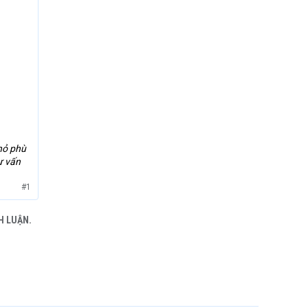
nhỏ phù
ư vấn
#1
H LUẬN.