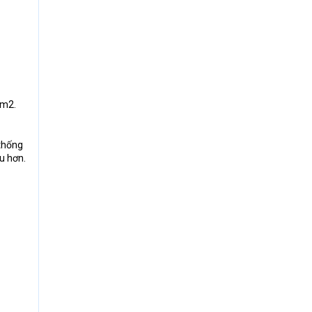
0m2.
 thống
u hơn.