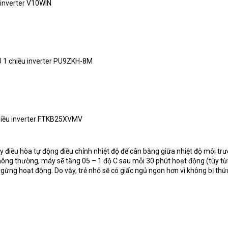
 inverter V10WIN
 1 chiều inverter PU9ZKH-8M
hiều inverter FTKB25XVMV
 điều hòa tự động điều chỉnh nhiệt độ để cân bằng giữa nhiệt độ môi tr
Thông thường, máy sẽ tăng 05 – 1 độ C sau mỗi 30 phút hoạt động (tùy t
ngừng hoạt động. Do vậy, trẻ nhỏ sẽ có giấc ngủ ngon hơn vì không bị thứ