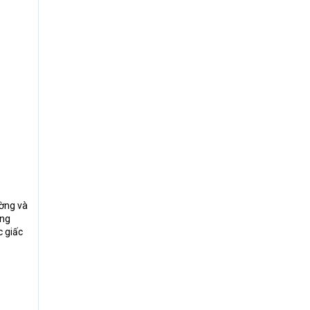
ường và
ừng
c giấc