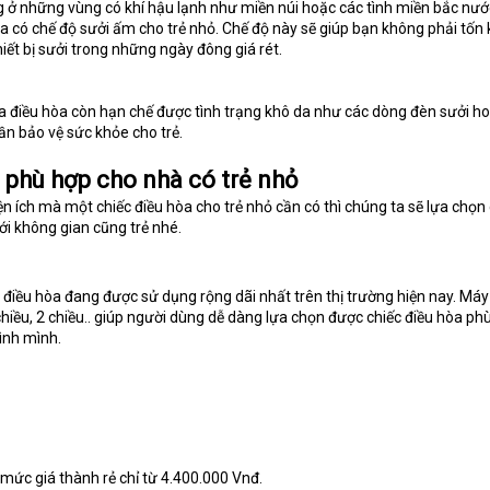
 ở những vùng có khí hậu lạnh như miền núi hoặc các tình miền bắc nước
a có chế độ sưởi ấm cho trẻ nhỏ. Chế độ này sẽ giúp bạn không phải tốn
ết bị sưởi trong những ngày đông giá rét.
ủa điều hòa còn hạn chế được tình trạng khô da như các dòng đèn sưởi h
ần bảo vệ sức khỏe cho trẻ.
 phù hợp cho nhà có trẻ nhỏ
ện ích mà một chiếc điều hòa cho trẻ nhỏ cần có thì chúng ta sẽ lựa chọn
ới không gian cũng trẻ nhé.
 điều hòa đang được sử dụng rộng dãi nhất trên thị trường hiện nay. Máy
hiều, 2 chiều.. giúp người dùng dễ dàng lựa chọn được chiếc điều hòa ph
ình mình.
 mức giá thành rẻ chỉ từ 4.400.000 Vnđ.