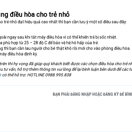
ùng điều hòa cho trẻ nhỏ
 trẻ nhỏ đạt hiệu quả cao nhất thì bạn cần lưu ý một số điều sau đây:
ài ngay sau khi tắt máy điều hòa vì có thể khiến trẻ bị sốc nhiệt.
òa phù hợp từ 25 – 28 độ C để bảo vệ hệ hô hấp của trẻ.
g thì bạn cần lau người cho bé thật khô rồi mới cho vào phòng điều hòa.
áy điều hòa định kỳ.
 trên thì hy vọng đã giúp quý khách biết được các chọn điều hòa cho trẻ 
tư vấn, hỗ trợ thêm thông tin vui lòng để lại bình luận bên dưới để các t
h
có thể hỗ trợ. HOTLINE 0988.995.838
BẠN PHẢI ĐĂNG NHẬP HOẶC ĐĂNG KÝ ĐỂ BÌN