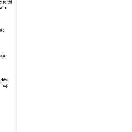
 ta thì
 kém
oặc
 các
 điều
ù hợp