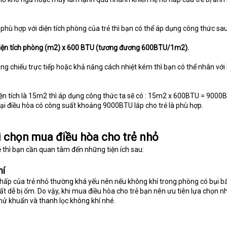
phù hợp với diện tích phòng của trẻ thì bạn có thể áp dụng công thức sau
Diện tích phòng (m2) x 600 BTU (tương đương 600BTU/1m2).
ng chiếu trực tiếp hoặc khả năng cách nhiệt kém thì bạn có thể nhân với
ện tích là 15m2 thì áp dụng công thức ta sẽ có : 15m2 x 600BTU = 9000
ại điều hòa có công suất khoảng 9000BTU lắp cho trẻ là phù hợp.
i chọn mua điều hòa cho trẻ nhỏ
 thì bạn cần quan tâm đến những tiện ích sau:
hí
 hấp của trẻ nhỏ thường khá yếu nên nếu không khí trong phòng có bụi b
 rất dễ bị ốm. Do vậy, khi mua điều hòa cho trẻ bạn nên ưu tiên lựa chọn 
ử khuẩn và thanh lọc không khí nhé.