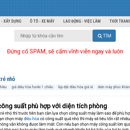
 - XÂY DỰNG
Ô TÔ - XE MÁY
LAO ĐỘNG - VIỆC LÀM
THỜI TRANG
TÌM
Đừng cố SPAM, sẽ cấm vĩnh viễn ngay và luôn
trẻ nhỏ
chiều
giá điều hòa funiki 1 chiều
lắp đặt điều hòa giá rẻ
điện máy phúc khán
ông suất phù hợp với diện tích phòng
trẻ nhỏ thì trước tiên bạn cần lựa chọn công suất máy làm sao để phù h
 bạn chọn máy
điều hòa
có công suất quá nhỏ thì máy sẽ tiêu tốn rất nhiều
hòng vẫn không được làm mát. Còn nếu bạn chọn máy công suất lớn quá 
nhỏ khó ngủ hoặc máy làm lạnh quá nhanh khiến hệ hô hấp của trẻ bị ảnh