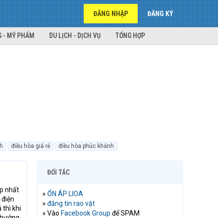
ĐĂNG NHẬP
ĐĂNG KÝ
 - MỸ PHẨM
DU LỊCH - DỊCH VỤ
TỔNG HỢP
h
điều hòa giá rẻ
điều hòa phúc khánh
ĐỐI TÁC
ợp nhất
»
ỔN ÁP LIOA
 điện
»
đăng tin rao vặt
thì khi
» Vào
Facebook Group
để SPAM
 hưởng.