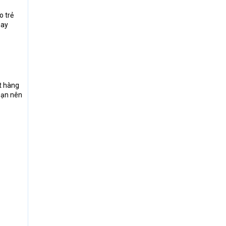
o trẻ
hay
ất hàng
 bạn nên