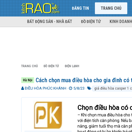
ĐĂNG TIN
TRANG CHỦ
BẤT ĐỘNG SẢN - NHÀ ĐẤT
ĐỒ ĐIỆN TỬ
KINH DOANH
TRANG CHỦ
ĐỒ ĐIỆN TỬ
ĐIỆN LẠNH
Cách chọn mua điều hòa cho gia đình có 
Hà Nội
T
N
T
ĐIỀU HÒA PHÚC KHÁNH
5/8/23
giá điều hòa casper 1 
h
g
ừ
r
à
k
e
y
h
Chọn điều hòa có c
a
g
ó
d
ử
a
– Khi chọn mua điều hòa cho 
s
i
với điện tích căn phòng. Nếu
t
năng, giảm tuổi thọ mà căn p
a
hoạt động sẽ bị ồn khiến trẻ 