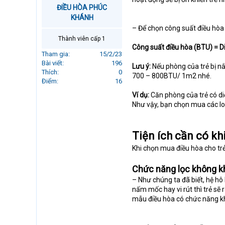
r
ĐIỀU HÒA PHÚC
t
KHÁNH
e
– Để chọn công suất điều hòa 
r
Thành viên cấp 1
Công suất điều hòa (BTU) = 
Tham gia
15/2/23
Bài viết
196
Lưu ý:
Nếu phòng của trẻ bị nắ
Thích
0
700 – 800BTU/ 1m2 nhé.
Điểm
16
Ví dụ:
Căn phòng của trẻ có di
Như vậy, bạn chọn mua các lo
Tiện ích cần có kh
Khi chọn mua điều hòa cho trẻ
Chức năng lọc không k
– Như chúng ta đã biết, hệ hô
nấm mốc hay vi rút thì trẻ sẽ
mẫu điều hòa có chức năng kh