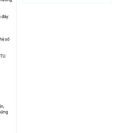
 đây:
 hệ số
BTU.
ẩn,
những