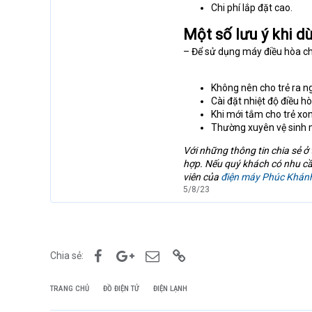
Chi phí lắp đặt cao.
Một số lưu ý khi d
– Để sử dụng máy điều hòa cho
Không nên cho trẻ ra ngo
Cài đặt nhiệt độ điều h
Khi mới tắm cho trẻ xon
Thường xuyên vệ sinh m
Với những thông tin chia sẻ ở
hợp. Nếu quý khách có nhu cầu 
viên của
điện máy Phúc Khán
5/8/23
Facebook
Google+
Email
Link
Chia sẻ:
TRANG CHỦ
ĐỒ ĐIỆN TỬ
ĐIỆN LẠNH