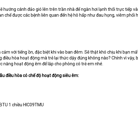
ẽ hướng cánh đảo gió lên trên trần nhà để ngăn hơi lạnh thổi trực tiếp và
hạn chế được các bệnh liên quan đến hệ hô hấp như đau họng, viêm phổi 
cảm với tiếng ồn, đặc biệt khi vào ban đêm. Sẽ thật khó chịu khi bạn m
ếng điều hòa hoạt động mà trẻ lại thức dậy đúng không nào? Chính vì vậy,
c năng hoạt động êm để lắp cho phòng có trẻ em nhé.
u điều hòa có chế độ hoạt động siêu êm:
0 BTU 1 chiều HIC09TMU