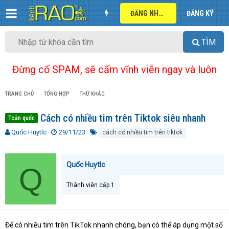
ĐĂNG NHẬP
ĐĂNG KÝ
TÌM
Đừng cố SPAM, sẽ cấm vĩnh viễn ngay và luôn
TRANG CHỦ
TỔNG HỢP
THỨ KHÁC
Cách có nhiều tim trên Tiktok siêu nhanh
Toàn quốc
T
N
T
Quốc Huytlc
29/11/23
cách có nhiều tim trên tiktok
h
g
ừ
r
à
k
e
y
h
Quốc Huytlc
Q
a
g
ó
d
ử
a
Thành viên cấp 1
s
i
t
a
r
t
Để có nhiều tim trên TikTok nhanh chóng, bạn có thể áp dụng một số