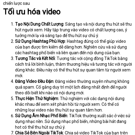
e
chiến lược sau
r
Tối ưu hóa video
Tạo Nội Dung Chất Lượng
: Sáng tạo và nội dung thu hút sẽ thu
hút người xem. Hãy tập trung vào video có chất lượng cao, ý
tưởng mới lạ và sáng tạo để thu hút sự chú ý.
Sử Dụng Hashtag Phù Hợp
: Hashtag đúng có thể giúp video
của bạn được tìm kiếm dễ dàng hơn. Nghiên cứu và sử dụng
các hashtag phổ biến và liên quan đến nội dung của bạn.
Tương Tác và Kết Nối
: Tương tác với cộng đồng TikTok bằng
cách trả lời bình luận, thăm thương hiệu và tương tác với người
dùng khác. Điều này có thể thu hút sự quan tâm từ người xem
mới.
Đăng Video Đều Đặn
: Đăng video thường xuyên nhưng không
quá spam. Cố gắng duy trì một lịch đăng nhất định để người
theo dõi biết khi nào có nội dung mới.
Thực Hiện Thử Nghiệm
: Thử nghiệm với các dạng nội dung
khác nhau để xem xét phản hồi từ người xem. Có thể có
những loại video nào thu hút sự quan tâm hơn.
Sử Dụng Âm Nhạc Phổ Biến
: TikTok thường xuất sắc ở việc sử
dụng nhạc nền. Sử dụng nhạc phổ biến, những bài hát đang
hot có thể thu hút sự chú ý.
Chia Sẻ Bên Ngoài TikTok
: Chia sẻ video TikTok của bạn trên