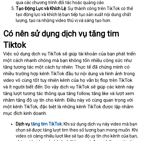
qua các chương trình đối tác hoặc quảng cáo.
Tạo Động Lực và Khích Lệ
: Sự thành công trên TikTok có thể
tạo động lực và khích lệ bạn tiếp tục sản xuất nội dung chất
lượng, tạo ra những video thú vị và sáng tạo hơn.
Có nên sử dụng dịch vụ tăng tim
Tiktok
Việc sử dụng dịch vụ TikTok sẽ giúp tài khoản của bạn phát triển
một cách nhanh chóng mà bạn không tốn nhiều công sức như
tăng tương tác một cách tự nhiên. Thực tế đã chứng mình có
nhiều trường hợp kênh TikTok đầu tư nội dung và hình ảnh trong
video vô cùng tốt tuy nhiên kênh của họ vẫn bị flop trên TikTok
và ít người biết đến. Do vậy dịch vụ TikTok sẽ giúp các kênh này
tăng lượt tương tác thông qua tăng follow, tăng like và lượt xem
nhằm tăng độ uy tín cho kênh. Điều này vô cùng quan trọng với
một kênh TikTok, đặc biệt là những kênh TikTok được lập nhằm
mục đích kinh doanh.
Dịch vụ
tăng tim TikTok
:
Khi sử dụng dịch vụ này video mà bạn
chọn sẽ được tăng lượt tim theo số lượng bạn mong muốn. Khi
video có càng nhiều lượt like sẽ tạo độ uy tín cho kênh của bạn,