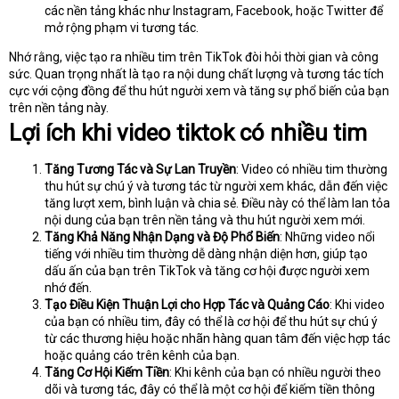
các nền tảng khác như Instagram, Facebook, hoặc Twitter để
mở rộng phạm vi tương tác.
Nhớ rằng, việc tạo ra nhiều tim trên TikTok đòi hỏi thời gian và công
sức. Quan trọng nhất là tạo ra nội dung chất lượng và tương tác tích
cực với cộng đồng để thu hút người xem và tăng sự phổ biến của bạn
trên nền tảng này.
Lợi ích khi video tiktok có nhiều tim
Tăng Tương Tác và Sự Lan Truyền
: Video có nhiều tim thường
thu hút sự chú ý và tương tác từ người xem khác, dẫn đến việc
tăng lượt xem, bình luận và chia sẻ. Điều này có thể làm lan tỏa
nội dung của bạn trên nền tảng và thu hút người xem mới.
Tăng Khả Năng Nhận Dạng và Độ Phổ Biến
: Những video nổi
tiếng với nhiều tim thường dễ dàng nhận diện hơn, giúp tạo
dấu ấn của bạn trên TikTok và tăng cơ hội được người xem
nhớ đến.
Tạo Điều Kiện Thuận Lợi cho Hợp Tác và Quảng Cáo
: Khi video
của bạn có nhiều tim, đây có thể là cơ hội để thu hút sự chú ý
từ các thương hiệu hoặc nhãn hàng quan tâm đến việc hợp tác
hoặc quảng cáo trên kênh của bạn.
Tăng Cơ Hội Kiếm Tiền
: Khi kênh của bạn có nhiều người theo
dõi và tương tác, đây có thể là một cơ hội để kiếm tiền thông