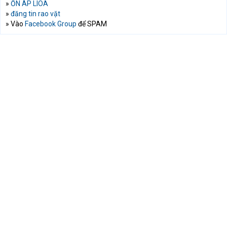
»
ỔN ÁP LIOA
»
đăng tin rao vặt
» Vào
Facebook Group
để SPAM