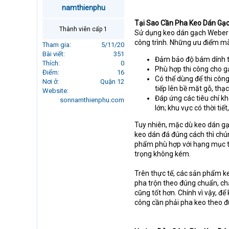
r
namthienphu
t
Tại Sao Cần Pha Keo Dán Gạ
e
Thành viên cấp 1
Sử dụng keo dán gạch Weber th
r
công trình. Những ưu điểm mà 
Tham gia
5/11/20
Bài viết
351
Đảm bảo độ bám dính tối
Thích
0
Phù hợp thi công cho g
Điểm
16
Có thể dùng để thi côn
Nơi ở
Quận 12
tiếp lên bề mặt gỗ, thạ
Website
Đáp ứng các tiêu chí kh
sonnamthienphu.com
lớn; khu vực có thời tiết
Tuy nhiên, mặc dù keo dán gạc
keo dán đá đúng cách thì chú
phẩm phù hợp với hạng mục t
trọng không kém.
Trên thực tế, các sản phẩm ke
pha trộn theo đúng chuẩn, ch
cũng tốt hơn. Chính vì vậy, đ
công cần phải pha keo theo đ