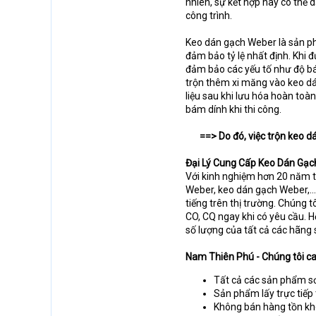
nhiên, sự kết hợp này có thể
công trình.
Keo dán gạch Weber là sản ph
đảm bảo tỷ lệ nhất định. Khi 
đảm bảo các yếu tố như độ bá
trộn thêm xi măng vào keo dán
liệu sau khi lưu hóa hoàn toà
bám dính khi thi công.
==> Do đó, việc trộn keo d
Đại Lý Cung Cấp Keo Dán Gạc
Với kinh nghiệm hơn 20 năm t
Weber, keo dán gạch Weber,..
tiếng trên thị trường. Chúng 
CO, CQ ngay khi có yêu cầu. 
số lượng của tất cả các hãng 
Nam Thiên Phú - Chúng tôi ca
Tất cả các sản phẩm s
Sản phẩm lấy trực tiếp
Không bán hàng tồn kh