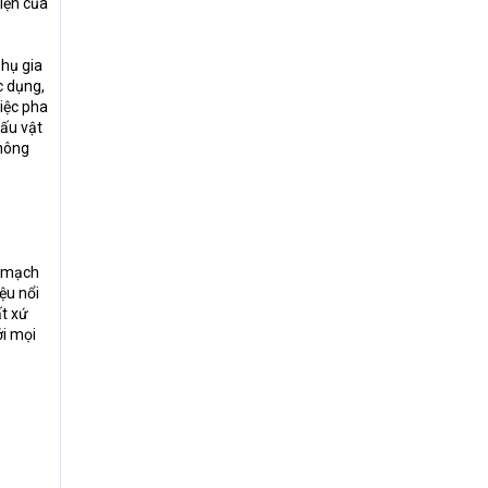
iện của
hụ gia
c dụng,
iệc pha
cấu vật
không
t mạch
ệu nổi
ất xứ
ới mọi