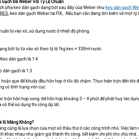
 Gạch Đá Weber Với Tỷ Lệ Chuẩn
ch pha keo dán gạch dạng bột sau đây của Weber như
keo dán gạch We
GRES
, keo dán gạch Weber.tai FIX,…Nếu bạn vẫn đang tìm kiếm về một tỷ l
uẩn bị vào xô, sử dụng nước ở nhiệt độ phòng.
ng bột từ từ vào xô theo tỷ lệ 1kg keo + 330ml nước.
 Keo dán gạch là 1:4
o dán gạch là 1:3
hoặc que để khuấy đều hỗn hợp ở tốc độ chậm. Thực hiện trộn đến khi đ
g có tình trạng vón cục.
iệc trộn hỗn hợp xong. Để hỗn hợp khoảng 3 – 4 phút để phát huy tác dụn
 có thể sử dụng thi công ốp lát.
i Xi Măng Không?
ng cũng là lựa chọn của một số thầu thợ ở các công trình nhỏ. Việc làm
ch khác nhau như giảm giá thành thi công, tiết kiệm chi phí cho chủ nhà