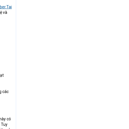
ber.Tai
ệ và
ạt
g các
 này có
… Tuy