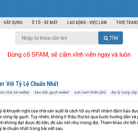
 - XÂY DỰNG
Ô TÔ - XE MÁY
LAO ĐỘNG - VIỆC LÀM
THỜI TRANG
TÌM
Đừng cố SPAM, sẽ cấm vĩnh viễn ngay và luôn
r Với Tỷ Lệ Chuẩn Nhất
keo chà ron weber
keo dán gạch weber
sơn nam thiên phú
đại lý cung cấp 
ỷ lệ khuyến nghị của nhà sản xuất là cách tối ưu nhất nhằm đảm bảo đư
hi công ốp gạch. Tuy nhiên, không ít thầu thợ bỏ qua bước hướng dẫn và
nh không đạt được độ bền, độ sắc nét như mong đợi. Tham khảo chi tiết
ỷ lệ chuẩn nhất trong bài viết sau.