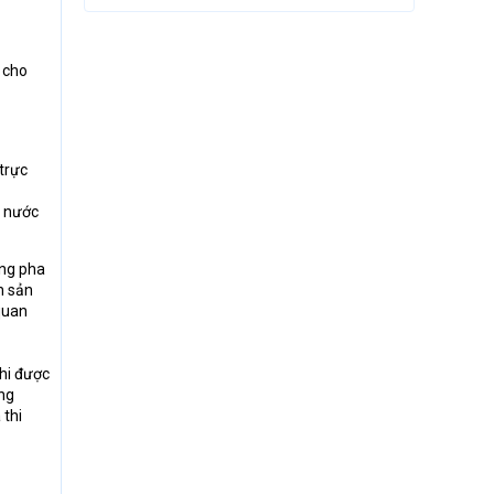
 cho
trực
c nước
ông pha
n sản
quan
Khi được
ng
 thi