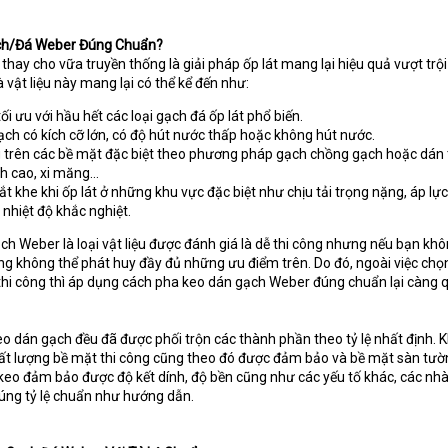
ch/Đá Weber Đúng Chuẩn?
ay cho vữa truyền thống là giải pháp ốp lát mang lại hiệu quả vượt trội
vật liệu này mang lại có thể kể đến như:
 ưu với hầu hết các loại gạch đá ốp lát phổ biến.
ạch có kích cỡ lớn, có độ hút nước thấp hoặc không hút nước.
g trên các bề mặt đặc biệt theo phương pháp gạch chồng gạch hoặc dán 
ch cao, xi măng…
ắt khe khi ốp lát ở những khu vực đặc biệt như chịu tải trọng nặng, áp lự
, nhiệt độ khắc nghiệt.
h Weber là loại vật liệu được đánh giá là dễ thi công nhưng nếu bạn kh
ng không thể phát huy đầy đủ những ưu điểm trên. Do đó, ngoài việc chọ
hi công thì áp dụng cách pha keo dán gạch Weber đúng chuẩn lại càng 
o dán gạch đều đã được phối trộn các thành phần theo tỷ lệ nhất định. 
ất lượng bề mặt thi công cũng theo đó được đảm bảo và bề mặt sàn tườ
ể keo đảm bảo được độ kết dính, độ bền cũng như các yếu tố khác, các nhà
úng tỷ lệ chuẩn như hướng dẫn.