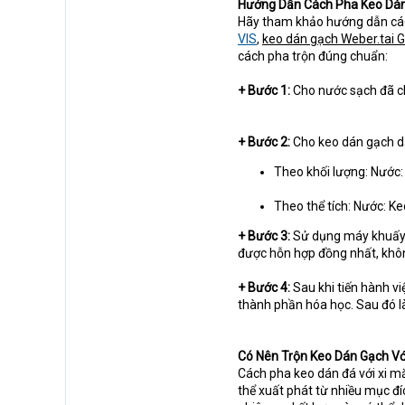
Hướng Dẫn Cách Pha Keo Dán
Hãy tham khảo hướng dẫn cá
VIS
,
keo dán gạch Weber.tai 
cách pha trộn đúng chuẩn:
+ Bước 1:
Cho nước sạch đã ch
+ Bước 2:
Cho keo dán gạch dạ
Theo khối lượng: Nước:
Theo thể tích: Nước: Ke
+ Bước 3:
Sử dụng máy khuấy 
được hỗn hợp đồng nhất, khôn
+ Bước 4:
Sau khi tiến hành v
thành phần hóa học. Sau đó là
Có Nên Trộn Keo Dán Gạch Vớ
Cách pha keo dán đá với xi mă
thể xuất phát từ nhiều mục đí