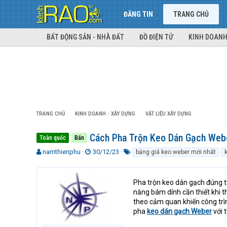
ĐĂNG TIN
TRANG CHỦ
BẤT ĐỘNG SẢN - NHÀ ĐẤT
ĐỒ ĐIỆN TỬ
KINH DOANH
TRANG CHỦ
KINH DOANH - XÂY DỰNG
VẬT LIỆU XÂY DỰNG
Cách Pha Trộn Keo Dán Gạch Webe
Toàn quốc
Bán
T
N
T
namthienphu
30/12/23
bảng giá keo weber mới nhất
h
g
ừ
r
à
k
e
y
h
Pha trộn keo dán gạch đúng t
a
g
ó
năng bám dính cần thiết khi t
d
ử
a
theo cảm quan khiến công trì
s
i
pha
keo dán gạch Weber
với t
t
a