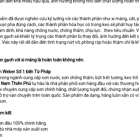
 dẫn đến khá nhiều hậu quả, ảnh hưởng không nhỏ đến chất lượng hoàn th
ẩm đã được nghiên cứu kỹ lưỡng với các thành phần như xi măng, cát, p
được pha đúng cách, các thành phần hóa học có trong keo sẽ phát huy tá
m dính, khả năng chống nước, chống thấm, chịu lực… theo tiêu chuẩn. V
 gạch sẽ khiến tỷ trọng các thành phần bị thay đổi, ảnh hưởng đến kết 
n. Việc này rất dễ dẫn đến tình trạng nứt vỡ, phồng rộp hoặc thậm chí là 
án gạch với xi măng là hoàn toàn không nên.
h Weber Số 1 Đến Từ Pháp
rong ngành cung cấp sơn nước, sơn chống thấm, bột trét tường, keo trí
.
Nam Thiên Phú
tự hào là nhà phân phối sơn hàng đầu với các thương hi
tôi chuyên cung cấp sơn chính hãng, chất lượng tuyệt đối, chứng nhận xu
Hỗ trợ vận chuyển trên toàn quốc. Sản phẩm đa dạng, hàng luôn sẵn có v
sơn.
m kết:
ơn đều 100% chính hãng.
 từ nhà máy sản xuất sơn.
o.