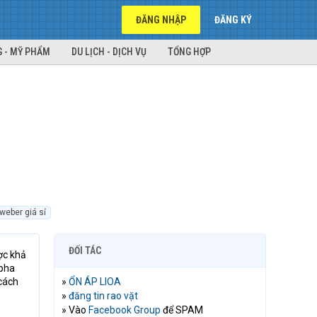
ĐĂNG NHẬP
ĐĂNG KÝ
 - MỸ PHẨM
DU LỊCH - DỊCH VỤ
TỔNG HỢP
weber giá sỉ
ĐỐI TÁC
ợc khả
 pha
 cách
»
ỔN ÁP LIOA
»
đăng tin rao vặt
» Vào
Facebook Group
để SPAM