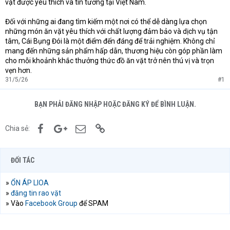
vặt được yêu thích và tin tưởng tại Việt Nam.
Đối với những ai đang tìm kiếm một nơi có thể dễ dàng lựa chọn
những món ăn vặt yêu thích với chất lượng đảm bảo và dịch vụ tận
tâm, Cái Bụng Đói là một điểm đến đáng để trải nghiệm. Không chỉ
mang đến những sản phẩm hấp dẫn, thương hiệu còn góp phần làm
cho mỗi khoảnh khắc thưởng thức đồ ăn vặt trở nên thú vị và trọn
vẹn hơn.
31/5/26
#1
BẠN PHẢI ĐĂNG NHẬP HOẶC ĐĂNG KÝ ĐỂ BÌNH LUẬN.
Facebook
Google+
Email
Link
Chia sẻ:
ĐỐI TÁC
»
ỔN ÁP LIOA
»
đăng tin rao vặt
» Vào
Facebook Group
để SPAM