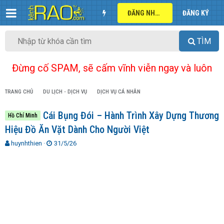
ĐĂNG NHẬP
ĐĂNG KÝ
TÌM
Đừng cố SPAM, sẽ cấm vĩnh viễn ngay và luôn
TRANG CHỦ
DU LỊCH - DỊCH VỤ
DỊCH VỤ CÁ NHÂN
Cái Bụng Đói – Hành Trình Xây Dựng Thương
Hồ Chí Minh
Hiệu Đồ Ăn Vặt Dành Cho Người Việt
T
N
huynhthien
31/5/26
h
g
r
à
e
y
a
g
d
ử
s
i
t
a
r