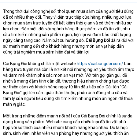
Trong thời đại công nghệ số, thói quen mua sắm của người tiêu dùng
đã có nhiều thay đổi. Thay vì đến trực tiếp cửa hàng, nhiều người lựa
chọn mua sắm trực tuyến để tiết kiệm thời gian và có thêm nhiều sự
lựa chọn. Đặc biệt, đối với ngành hàng thực phẩm và đồ ăn vặt, nhu
cầu tìm kiếm những sản phẩm ngon, tiện lợi và đảm bảo chất lượng
ngày càng tăng cao. Nắm bắt xu hướng đó,
Cái Bụng Đói
đã ra đời với
sứ mệnh mang đến cho khách hàng những món ăn vặt hấp dẫn
cùng trải nghiệm mua sắm hiện đại và tiện lợi.
Cái Bụng Đói không chỉ là một website
https://caibungdoi.com/
bán
hàng trực tuyến mà còn là nơi kết nối những người yêu thích ẩm thực
và đam mê khám phá các món ăn vặt mới. Với tên gọi gần gũi, dễ
nhớ và mang đậm tính dân dã, thương hiệu nhanh chóng tạo được
sự thiện cảm với khách hàng ngay từ lần đầu tiếp xúc. Cái tên "Cái
Bụng Đói" gợi lên cảm giác thân thuộc, phản ánh đúng nhu cầu và
tâm lý của người tiêu dùng khi tìm kiếm những món ăn ngon để thỏa
mãn vị giác.
Một trong những điểm mạnh nổi bật của Cái Bụng Đói chính là sự đa
dạng trong sản phẩm. Website cung cấp nhiều loại đồ ăn vặt phù
hợp với sở thích của nhiều nhóm khách hàng khác nhau. Dù là học
sinh, sinh viên, nhân viên văn phòng hay những người yêu thích ăn