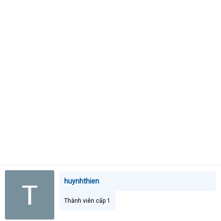
t
e
r
huynhthien
Thành viên cấp 1