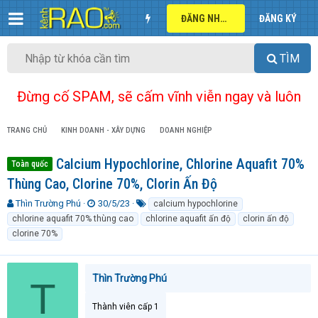
ĐĂNG NHẬP
ĐĂNG KÝ
TÌM
Đừng cố SPAM, sẽ cấm vĩnh viễn ngay và luôn
TRANG CHỦ
KINH DOANH - XÂY DỰNG
DOANH NGHIỆP
Calcium Hypochlorine, Chlorine Aquafit 70%
Toàn quốc
Thùng Cao, Clorine 70%, Clorin Ấn Độ
T
N
T
Thìn Trường Phú
30/5/23
calcium hypochlorine
h
g
ừ
chlorine aquafit 70% thùng cao
chlorine aquafit ấn độ
clorin ấn độ
r
à
k
clorine 70%
e
y
h
a
g
ó
d
ử
a
Thìn Trường Phú
s
i
T
t
a
Thành viên cấp 1
r