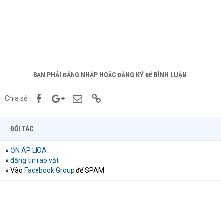
BẠN PHẢI ĐĂNG NHẬP HOẶC ĐĂNG KÝ ĐỂ BÌNH LUẬN.
Facebook
Google+
Email
Link
Chia sẻ:
ĐỐI TÁC
»
ỔN ÁP LIOA
»
đăng tin rao vặt
» Vào
Facebook Group
để SPAM