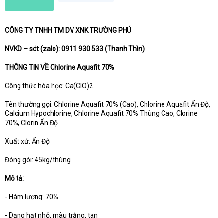
t
e
r
CÔNG TY TNHH TM DV XNK TRƯỜNG PHÚ
NVKD – sdt (zalo): 0911 930 533 (Thanh Thìn)
THÔNG TIN VỀ Chlorine Aquafit 70%
Công thức hóa học: Ca(ClO)2
Tên thường gọi: Chlorine Aquafit 70% (Cao), Chlorine Aquafit Ấn Độ,
Calcium Hypochlorine, Chlorine Aquafit 70% Thùng Cao, Clorine
70%, Clorin Ấn Độ
Xuất xứ: Ấn Độ
Đóng gói: 45kg/thùng
Mô tả:
- Hàm lượng: 70%
- Dạng hạt nhỏ, màu trắng, tan