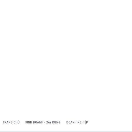
TRANG CHỦ
KINH DOANH - XÂY DỰNG
DOANH NGHIỆP