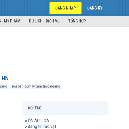
ĐĂNG NHẬP
ĐĂNG KÝ
 - MỸ PHẨM
DU LỊCH - DỊCH VỤ
TỔNG HỢP
t HN
ngang
nơi bán bơm ly tâm trục ngang
ĐỐI TÁC
»
ỔN ÁP LIOA
»
đăng tin rao vặt