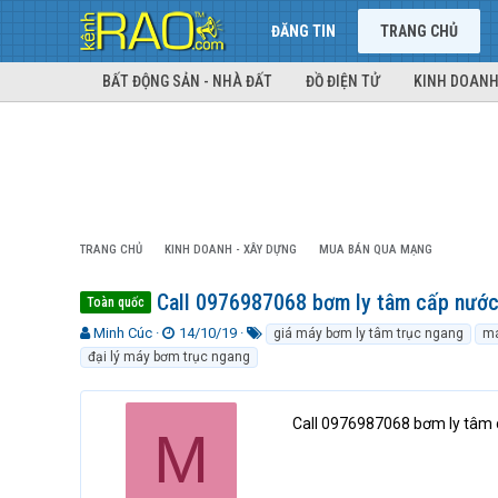
ĐĂNG TIN
TRANG CHỦ
BẤT ĐỘNG SẢN - NHÀ ĐẤT
ĐỒ ĐIỆN TỬ
KINH DOANH
TRANG CHỦ
KINH DOANH - XÂY DỰNG
MUA BÁN QUA MẠNG
Call 0976987068 bơm ly tâm cấp nước
Toàn quốc
T
N
T
Minh Cúc
14/10/19
giá máy bơm ly tâm trục ngang
má
h
g
ừ
đại lý máy bơm trục ngang
r
à
k
e
y
h
a
g
ó
Call 0976987068 bơm ly tâm
M
d
ử
a
s
i
t
a