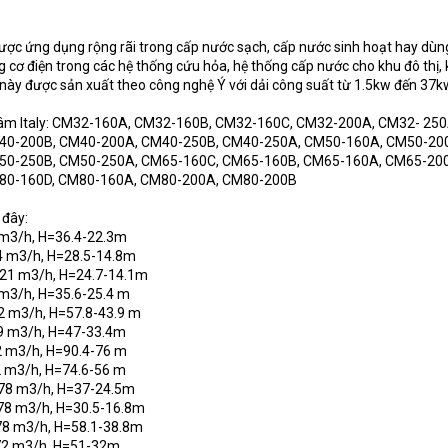
ợc ứng dụng rộng rãi trong cấp nước sạch, cấp nước sinh hoạt hay dù
ơ điện trong các hệ thống cứu hỏa, hệ thống cấp nước cho khu đô thị,
ày được sản xuất theo công nghệ Ý với dải công suất từ 1.5kw đến 37k
tâm Italy: CM32-160A, CM32-160B, CM32-160C, CM32-200A, CM32- 250
40-200B, CM40-200A, CM40-250B, CM40-250A, CM50-160A, CM50-20
50-250B, CM50-250A, CM65-160C, CM65-160B, CM65-160A, CM65-20
80-160D, CM80-160A, CM80-200A, CM80-200B
 đây:
m3/h, H=36.4-22.3m
4 m3/h, H=28.5-14.8m
21 m3/h, H=24.7-14.1m
m3/h, H=35.6-25.4 m
 m3/h, H=57.8-43.9 m
9 m3/h, H=47-33.4m
 m3/h, H=90.4-76 m
 m3/h, H=74.6-56 m
78 m3/h, H=37-24.5m
78 m3/h, H=30.5-16.8m
8 m3/h, H=58.1-38.8m
72 m3/h, H=51-32m