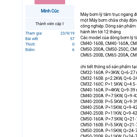
r
t
Minh Cúc
Máy bơm lý tâm trục ngang đư
e
một Máy bơm chữa cháy động c
r
Thành viên cấp 1
công nghiệp. Dòng sản phẩm n
hành lên tới 12 tháng.
Tham gia
23/9/19
Các model của dòng bơm lý 
Bài viết
57
CM40-160B, CM40-160A, CM
Thích
0
CM50-200A, CM50-250C, CM
Điểm
6
CM65-200B, CM65-200A, CM
chi tiết thông số sản phẩm tại
CM32-160A: P=3KW, Q=6-27 
CM32-160B: p=2.2KW, Q=6-2
CM32-160C: P=1.5KW, Q=4.5-
CM40-160A: P=4KW, Q=9-39 
CM40-200A: P=7.5KW, Q=9-42
CM40-200B: P=5.5KW, Q=9-3
CM40-250A: P=15KW, Q=9-42
CM40-250B: P=11KW, Q=9-42
CM50-160A: P=7.5KW, Q=21-
CM50-160B: P=5.5KW, Q=21-
CM50-200A: P=15KW, Q=24-7
CM50-200B: P=11KW, Q=24-