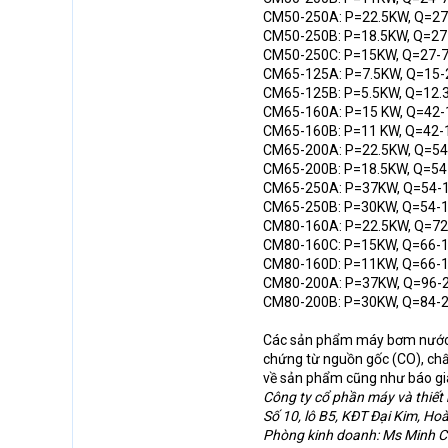
CM50-250A: P=22.5KW, Q=27
CM50-250B: P=18.5KW, Q=27
CM50-250C: P=15KW, Q=27-7
CM65-125A: P=7.5KW, Q=15-
CM65-125B: P=5.5KW, Q=12.
CM65-160A: P=15 KW, Q=42-
CM65-160B: P=11 KW, Q=42-
CM65-200A: P=22.5KW, Q=54
CM65-200B: P=18.5KW, Q=54
CM65-250A: P=37KW, Q=54-
CM65-250B: P=30KW, Q=54-1
CM80-160A: P=22.5KW, Q=72
CM80-160C: P=15KW, Q=66-1
CM80-160D: P=11KW, Q=66-1
CM80-200A: P=37KW, Q=96-2
CM80-200B: P=30KW, Q=84-2
Các sản phẩm máy bơm nước l
chứng từ nguồn gốc (CO), chất
về sản phẩm cũng như báo giá.
Công ty cổ phần máy và thiết
Số 10, lô B5, KĐT Đại Kim, Ho
Phòng kinh doanh: Ms Minh 