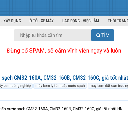
 - XÂY DỰNG
Ô TÔ - XE MÁY
LAO ĐỘNG - VIỆC LÀM
THỜI TRANG
TÌM
Đừng cố SPAM, sẽ cấm vĩnh viễn ngay và luôn
 sạch CM32-160A, CM32-160B, CM32-160C, giá tốt nhấ
y bơm công nghiệp
máy bơm ly tâm cấp nước sạch
máy bơm đặt cạn trục 
 cấp nước sạch CM32-160A, CM32-160B, CM32-160C, giá tốt nhất HN