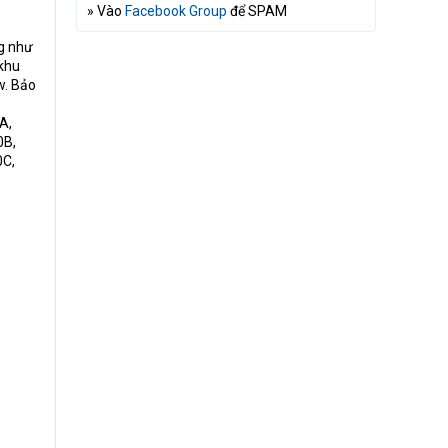
» Vào
Facebook Group
để SPAM
ng như
 khu
w. Bảo
A,
0B,
0C,