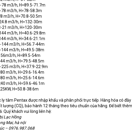
-78 m3/h, H=89.5-71.7m
-78 m3/h, H=78-58.3m
8 m3/h, H=70.8-50.5m
24.8 m3/h, H=132-30m
3-21 m3/h, H=120-30m
144 m3/h, H=40.6-29.8m
144 m3/h, H=34.6-21.1m
-144 m3/h, H=56.7-44m
-144 m3/h, H=49.5-38m
156m3/h, H=89.5-54m
44 m3/h, H=79.5-48.5m
-225 m3/h, H=37.9-22.9m
80 m3/h, H=29.6-16.4m
80 m3/h, H=25.6-14.6m
40 m3/h, H=59.6-46.1m
25KW, H=50.8-38.6m
y tâm Pentax được nhập khẩu và phân phối trực tiếp. Hàng hóa có đầy
 lượng (CQ), bảo hành 12 tháng theo tiêu chuẩn của hãng. Để biết thêm 
 Quý khách vui lòng liên hệ:
 bị Lạc Hồng
àng Mai, hà nội
Cúc – 0976.987.068