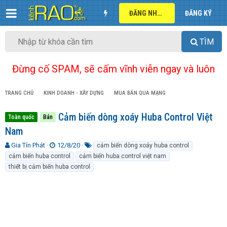
ĐĂNG NHẬP
ĐĂNG KÝ
TÌM
Đừng cố SPAM, sẽ cấm vĩnh viễn ngay và luôn
TRANG CHỦ
KINH DOANH - XÂY DỰNG
MUA BÁN QUA MẠNG
Cảm biến dòng xoáy Huba Control Việt
Toàn quốc
Bán
Nam
T
N
T
Gia Tín Phát
12/8/20
cảm biến dòng xoáy huba control
h
g
ừ
cảm biến huba control
cảm biến huba control việt nam
r
à
k
thiết bị cảm biến huba control
e
y
h
a
g
ó
d
ử
a
s
i
t
a
r