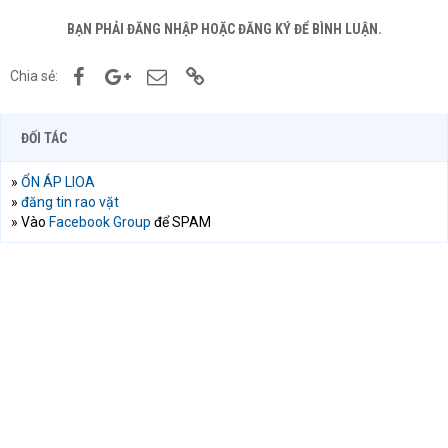
BẠN PHẢI ĐĂNG NHẬP HOẶC ĐĂNG KÝ ĐỂ BÌNH LUẬN.
Facebook
Google+
Email
Link
Chia sẻ:
ĐỐI TÁC
»
ỔN ÁP LIOA
»
đăng tin rao vặt
» Vào
Facebook Group
để SPAM