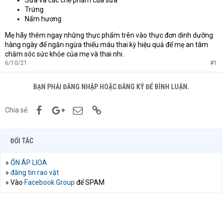
Sữa và các chế phẩm của sữa
Trứng
Nấm hương
Mẹ hãy thêm ngay những thực phẩm trên vào thực đơn dinh dưỡng
hàng ngày để ngăn ngừa thiếu máu thai kỳ hiệu quả để mẹ an tâm
chăm sóc sức khỏe của mẹ và thai nhi.
6/10/21
#1
BẠN PHẢI ĐĂNG NHẬP HOẶC ĐĂNG KÝ ĐỂ BÌNH LUẬN.
Facebook
Google+
Email
Link
Chia sẻ:
ĐỐI TÁC
»
ỔN ÁP LIOA
»
đăng tin rao vặt
» Vào
Facebook Group
để SPAM