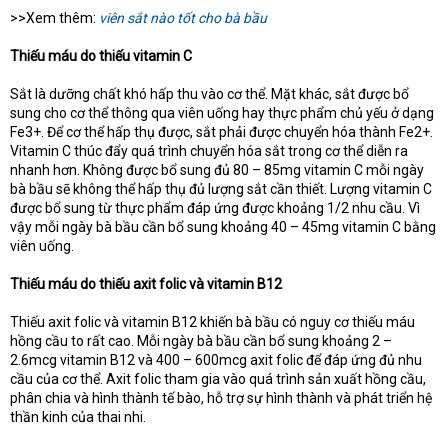
>>Xem thêm:
viên sắt nào tốt cho bà bầu
Thiếu máu do thiếu vitamin C
Sắt là dưỡng chất khó hấp thu vào cơ thể. Mặt khác, sắt được bổ
sung cho cơ thể thông qua viên uống hay thực phẩm chủ yếu ở dạng
Fe3+. Để cơ thể hấp thụ được, sắt phải được chuyển hóa thành Fe2+.
Vitamin C thúc đẩy quá trình chuyển hóa sắt trong cơ thể diễn ra
nhanh hơn. Không được bổ sung đủ 80 – 85mg vitamin C mỗi ngày
bà bầu sẽ không thể hấp thụ đủ lượng sắt cần thiết. Lượng vitamin C
được bổ sung từ thực phẩm đáp ứng được khoảng 1/2 nhu cầu. Vì
vậy mỗi ngày bà bầu cần bổ sung khoảng 40 – 45mg vitamin C bằng
viên uống.
Thiếu máu do thiếu axit folic và vitamin B12
Thiếu axit folic và vitamin B12 khiến bà bầu có nguy cơ thiếu máu
hồng cầu to rất cao. Mỗi ngày bà bầu cần bổ sung khoảng 2 –
2.6mcg vitamin B12 và 400 – 600mcg axit folic để đáp ứng đủ nhu
cầu của cơ thể. Axit folic tham gia vào quá trình sản xuất hồng cầu,
phân chia và hình thành tế bào, hỗ trợ sự hình thành và phát triển hệ
thần kinh của thai nhi.