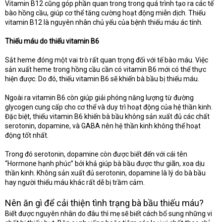
Vitamin B12 cũng góp phần quan trong trong quá trình tạo ra các tế
bào hồng cầu, giúp cơ thể tăng cường hoạt động miễn dịch. Thiếu
vitamin B12 là nguyên nhân chủ yếu của bệnh thiếu máu ác tính.
Thiếu máu do thiếu vitamin B6
Sắt heme đóng một vai trò rất quan trọng đối với tế bào máu. Việc
sản xuất heme trong hồng cầu cần có vitamin B6 mới có thể thực
hiện được. Do đó, thiếu vitamin B6 sẽ khiến bà bầu bị thiếu máu.
Ngoài ra vitamin B6 còn giúp giải phóng năng lượng từ đường
glycogen cung cấp cho cơ thể và duy trì hoạt động của hệ thần kinh.
Đặc biệt, thiếu vitamin B6 khiến bà bầu không sản xuất đủ các chất
serotonin, dopamine, và GABA nên hệ thần kinh không thể hoạt
động tốt nhất.
Trong đó serotonin, dopamine còn được biết đến với cái tên
“Hormone hạnh phúc” bởi khả giúp bà bầu được thư giãn, xoa dịu
thần kinh. Không sản xuất đủ serotonin, dopamine là lý do bà bầu
hay người thiếu máu khác rất dễ bị trầm cảm.
Nên ăn gì để cải thiện tình trạng bà bầu thiếu máu?
Biết được nguyên nhân do đâu thì mẹ sẽ biết cách bổ sung những vi