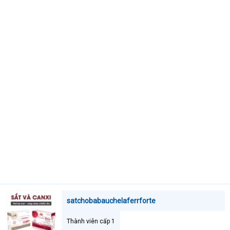
t
e
r
satchobabauchelaferrforte
Thành viên cấp 1