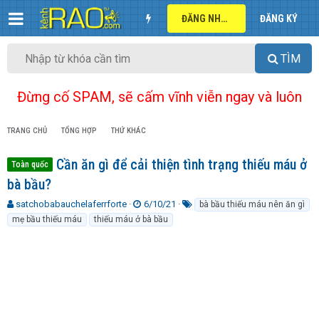
ĐĂNG NHẬP
ĐĂNG KÝ
TÌM
Đừng cố SPAM, sẽ cấm vĩnh viễn ngay và luôn
TRANG CHỦ
TỔNG HỢP
THỨ KHÁC
Cần ăn gì để cải thiện tình trạng thiếu máu ở
Toàn quốc
bà bầu?
T
N
T
satchobabauchelaferrforte
6/10/21
bà bầu thiếu máu nên ăn gì
h
g
ừ
mẹ bầu thiếu máu
thiếu máu ở bà bầu
r
à
k
e
y
h
a
g
ó
d
ử
a
s
i
t
a
r