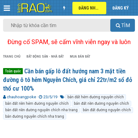
ĐĂNG NHẬP
ĐĂNG KÝ
TÌM
Đừng cố SPAM, sẽ cấm vĩnh viễn ngay và luôn
TRANG CHỦ
BẤT ĐỘNG SẢN - NHÀ ĐẤT
MUA BÁN ĐẤT
Cần bán gấp lô đất hướng nam 3 mặt tiền
Toàn quốc
đường ô tô hẻm Nguyễn Chích, giá chỉ 22tr/m2 sổ đỏ
thổ cư 100%
T
N
T
chauhoangpoke
23/5/19
bán đất hẻm đường nguyễn chích
h
g
ừ
bán đất nền hẻm đường nguyễn chích
bán đất nền đường nguyễn chích
r
à
k
bán đất nền đường nguyễn chích nha trang
bán đất đường nguyễn chích
e
y
h
bán đường nguyễn chích nha trang
a
g
ó
d
ử
a
s
i
t