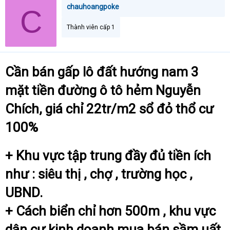
chauhoangpoke
C
Thành viên cấp 1
Cần bán gấp lô đất hướng nam 3
mặt tiền đường ô tô hẻm Nguyễn
Chích, giá chỉ 22tr/m2 sổ đỏ thổ cư
100%
+ Khu vực tập trung đầy đủ tiền ích
như : siêu thị , chợ , trường học ,
UBND.
+ Cách biển chỉ hơn 500m , khu vực
dân cư kinh doanh mua bán sầm uất