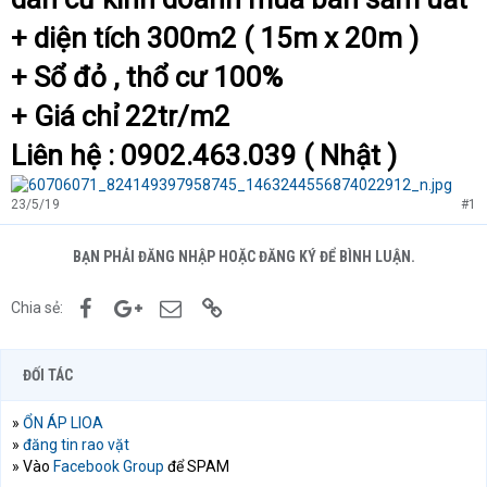
+ diện tích 300m2 ( 15m x 20m )
+ Sổ đỏ , thổ cư 100%
+ Giá chỉ 22tr/m2
Liên hệ : 0902.463.039 ( Nhật )
23/5/19
#1
BẠN PHẢI ĐĂNG NHẬP HOẶC ĐĂNG KÝ ĐỂ BÌNH LUẬN.
Facebook
Google+
Email
Link
Chia sẻ:
ĐỐI TÁC
»
ỔN ÁP LIOA
»
đăng tin rao vặt
» Vào
Facebook Group
để SPAM