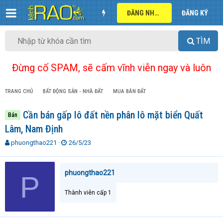
ĐĂNG NHẬP
ĐĂNG KÝ
TÌM
Đừng cố SPAM, sẽ cấm vĩnh viễn ngay và luôn
TRANG CHỦ
BẤT ĐỘNG SẢN - NHÀ ĐẤT
MUA BÁN ĐẤT
Cần bán gấp lô đất nền phân lô mặt biển Quất
Bán
Lâm, Nam Định
T
N
phuongthao221
26/5/23
h
g
r
à
e
y
phuongthao221
P
a
g
d
ử
Thành viên cấp 1
s
i
t
a
r