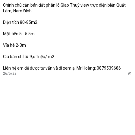
Chính chủ cần bán đất phân lô Giao Thuỷ view trực diện biển Quất
t
Lâm, Nam Định:
e
r
Diện tích 80-85m2
Mặt tiền 5 - 5.5m
Vỉa hè 2-3m
Giá bán chỉ từ 9,x Triệu/ m2
Liên hệ em để được tư vấn và đi xem ạ: Mr Hoàng: 0879539686
26/5/23
#1