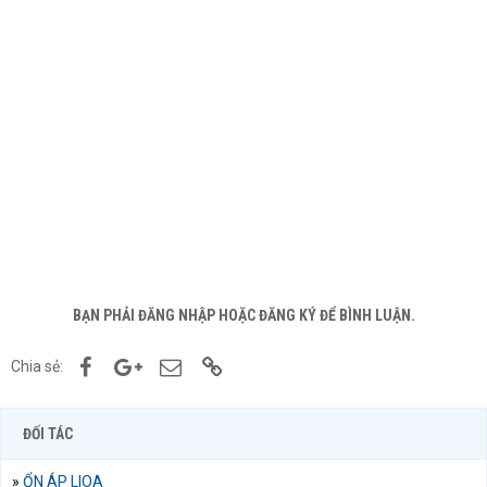
BẠN PHẢI ĐĂNG NHẬP HOẶC ĐĂNG KÝ ĐỂ BÌNH LUẬN.
Facebook
Google+
Email
Link
Chia sẻ:
ĐỐI TÁC
»
ỔN ÁP LIOA