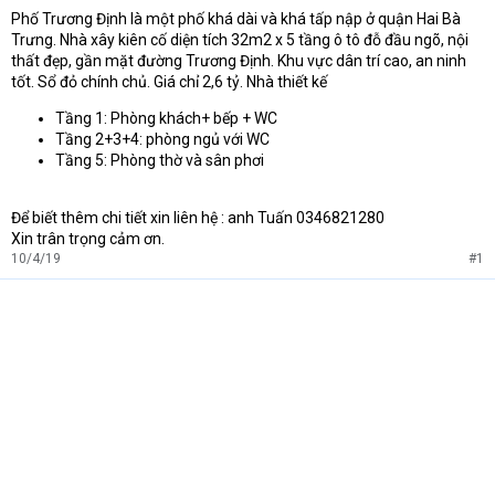
Phố Trương Định là một phố khá dài và khá tấp nập ở quận Hai Bà
t
Trưng. Nhà xây kiên cố diện tích 32m2 x 5 tầng ô tô đỗ đầu ngõ, nội
e
r
thất đẹp, gần mặt đường Trương Định. Khu vực dân trí cao, an ninh
tốt. Sổ đỏ chính chủ. Giá chỉ 2,6 tỷ. Nhà thiết kế
Tầng 1: Phòng khách+ bếp + WC
Tầng 2+3+4: phòng ngủ với WC
Tầng 5: Phòng thờ và sân phơi
Để biết thêm chi tiết xin liên hệ : anh Tuấn 0346821280
Xin trân trọng cảm ơn.
10/4/19
#1