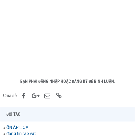
BẠN PHẢI ĐĂNG NHẬP HOẶC ĐĂNG KÝ ĐỂ BÌNH LUẬN.
Facebook
Google+
Email
Link
Chia sẻ:
ĐỐI TÁC
»
ỔN ÁP LIOA
»
đăng tin rao vặt