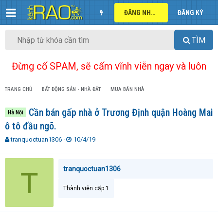
ĐĂNG NHẬP
ĐĂNG KÝ
TÌM
Đừng cố SPAM, sẽ cấm vĩnh viễn ngay và luôn
TRANG CHỦ
BẤT ĐỘNG SẢN - NHÀ ĐẤT
MUA BÁN NHÀ
Cần bán gấp nhà ở Trương Định quận Hoàng Mai
Hà Nội
ô tô đầu ngõ.
T
N
tranquoctuan1306
10/4/19
h
g
r
à
e
y
tranquoctuan1306
T
a
g
d
ử
Thành viên cấp 1
s
i
t
a
r