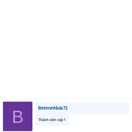
t
e
r
Binhminhbds72
B
Thành viên cấp 1