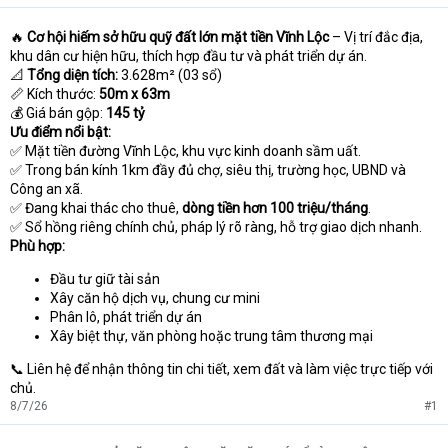
🔥
Cơ hội hiếm sở hữu quỹ đất lớn mặt tiền Vĩnh Lộc
– Vị trí đắc địa,
khu dân cư hiện hữu, thích hợp đầu tư và phát triển dự án.
📐
Tổng diện tích:
3.628m² (03 sổ)
📏 Kích thước:
50m x 63m
💰 Giá bán gộp:
145 tỷ
Ưu điểm nổi bật:
✅ Mặt tiền đường Vĩnh Lộc, khu vực kinh doanh sầm uất.
✅ Trong bán kính 1km đầy đủ chợ, siêu thị, trường học, UBND và
Công an xã.
✅ Đang khai thác cho thuê,
dòng tiền hơn 100 triệu/tháng
.
✅ Sổ hồng riêng chính chủ, pháp lý rõ ràng, hỗ trợ giao dịch nhanh.
Phù hợp:
Đầu tư giữ tài sản
Xây căn hộ dịch vụ, chung cư mini
Phân lô, phát triển dự án
Xây biệt thự, văn phòng hoặc trung tâm thương mại
📞 Liên hệ để nhận thông tin chi tiết, xem đất và làm việc trực tiếp với
chủ.
8/7/26
#1