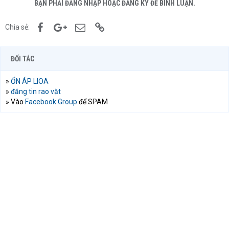
BẠN PHẢI ĐĂNG NHẬP HOẶC ĐĂNG KÝ ĐỂ BÌNH LUẬN.
Facebook
Google+
Email
Link
Chia sẻ:
ĐỐI TÁC
»
ỔN ÁP LIOA
»
đăng tin rao vặt
» Vào
Facebook Group
để SPAM