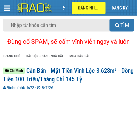
ĐĂNG NHẬP
ĐĂNG KÝ
TÌM
Đừng cố SPAM, sẽ cấm vĩnh viễn ngay và luôn
TRANG CHỦ
BẤT ĐỘNG SẢN - NHÀ ĐẤT
MUA BÁN ĐẤT
Cần Bán - Mặt Tiền Vĩnh Lộc 3.628m² - Dòng
Hồ Chí Minh
Tiền 100 Triệu/Tháng Chỉ 145 Tỷ
T
N
Binhminhbds72
8/7/26
h
g
r
à
e
y
a
g
d
ử
s
i
t
a
r