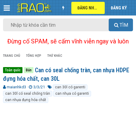
ĐĂNG NHẬP
ĐĂNG KÝ
TÌM
Đừng cố SPAM, sẽ cấm vĩnh viễn ngay và luôn
TRANG CHỦ
TỔNG HỢP
THỨ KHÁC
Can có seal chống tràn, can nhựa HDPE
Toàn quốc
Bán
đựng hóa chất, can 30L
T
N
T
maianhkd3
3/3/21
can 30l có garenti
h
g
ừ
can 30l có seal chống tràn
can nhựa có garenti
r
à
k
can nhựa đựng hóa chất
e
y
h
a
g
ó
d
ử
a
s
i
t
a
r