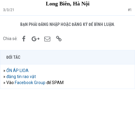
Long Biên, Hà Nội
3/3/21
#1
BẠN PHẢI ĐĂNG NHẬP HOẶC ĐĂNG KÝ ĐỂ BÌNH LUẬN.
Facebook
Google+
Email
Link
Chia sẻ:
ĐỐI TÁC
»
ỔN ÁP LIOA
»
đăng tin rao vặt
» Vào
Facebook Group
để SPAM