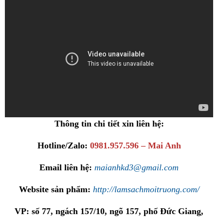
Thông tin chi tiết xin liên hệ:
Hotline/Zalo:
0981.957.596 – Mai Anh
Email liên hệ:
maianhkd3@gmail.com
Website sản phẩm:
http://lamsachmoitruong.com/
VP: số 77, ngách 157/10, ngõ 157, phố Đức Giang,