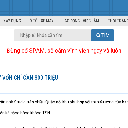
 - XÂY DỰNG
Ô TÔ - XE MÁY
LAO ĐỘNG - VIỆC LÀM
THỜI TRANG
TÌM
Đừng cố SPAM, sẽ cấm vĩnh viễn ngay và luôn
Y VỐN CHỈ CẦN 300 TRIỆU
n nhà Studio trên nhiều Quận nội khu phù hợp với thị hiếu sống của bạn
. liên kê cảng hàng không TSN