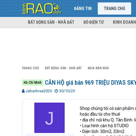
ĐĂNG TIN
TRANG CHỦ
BẤT ĐỘNG SẢN - NHÀ ĐẤT
ĐỒ ĐIỆN TỬ
KINH DOANH
TRANG CHỦ
BẤT ĐỘNG SẢN - NHÀ ĐẤT
MUA BÁN NHÀ
CĂN HỘ giá bán 969 TRIỆU DIYAS SK
Hồ Chí Minh
T
N
Jabadosa2023
30/10/23
h
g
r
à
e
y
Shop chúng tôi có sản phẩm că
J
a
g
hoặc đầu từ cho thuê
d
ử
• địa chỉ: nội khu Q. Tân Bình
s
i
• Loại hình căn hộ STUDIO
t
• Diện tích: 30m2, 33m2
a