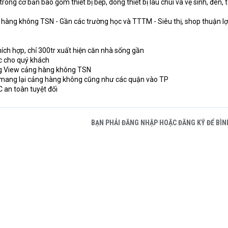
 trong cơ bản bao gồm thiết bị bếp, dòng thiết bị lau chùi và vệ sinh, đèn,
g hàng không TSN - Gần các trường học và TTTM - Siêu thị, shop thuận lợ
hích hợp, chỉ 300tr xuất hiện căn nhà sống gần
ắc cho quý khách
áng View cảng hàng không TSN
 tiện mang lại cảng hàng không cũng như các quận vào TP
 an toàn tuyệt đối
BẠN PHẢI ĐĂNG NHẬP HOẶC ĐĂNG KÝ ĐỂ BÌN