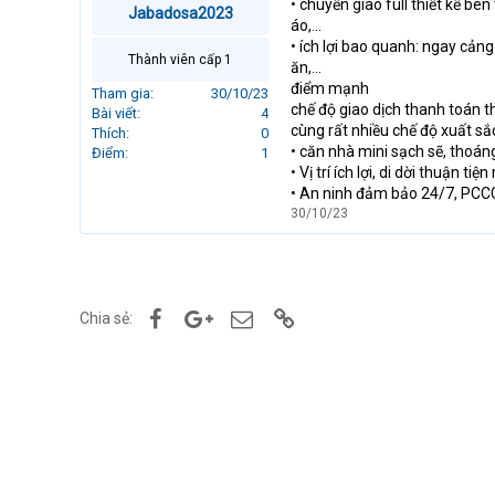
• chuyển giao full thiết kế bên
Jabadosa2023
r
áo,…
t
• ích lợi bao quanh: ngay cản
e
Thành viên cấp 1
ăn,...
r
điểm mạnh
Tham gia
30/10/23
chế độ giao dịch thanh toán t
Bài viết
4
cùng rất nhiều chế độ xuất s
Thích
0
• căn nhà mini sạch sẽ, tho
Điểm
1
• Vị trí ích lợi, di dời thuận
• An ninh đảm bảo 24/7, PCCC
30/10/23
Facebook
Google+
Email
Link
Chia sẻ: