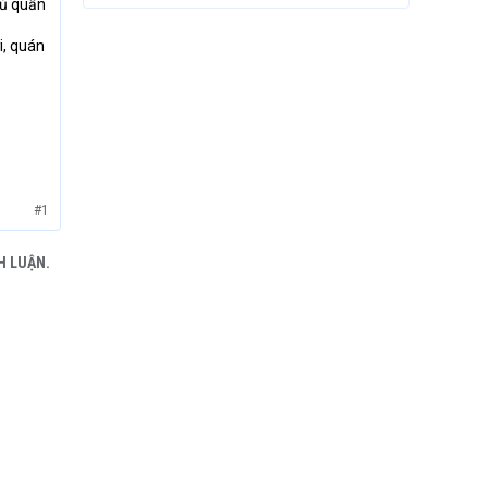
 tủ quần
i, quán
#1
H LUẬN.