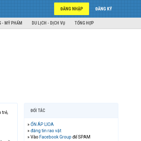
ĐĂNG NHẬP
ĐĂNG KÝ
 - MỸ PHẨM
DU LỊCH - DỊCH VỤ
TỔNG HỢP
ĐỐI TÁC
 trẻ,
»
ỔN ÁP LIOA
»
đăng tin rao vặt
» Vào
Facebook Group
để SPAM