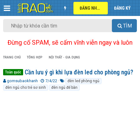
ĐĂNG NHẬP
ĐĂNG KÝ
TÌM
Đừng cố SPAM, sẽ cấm vĩnh viễn ngay và luôn
TRANG CHỦ
TỔNG HỢP
NỘI THẤT - GIA DỤNG
Cần lưu ý gì khi lựa đèn led cho phòng ngủ?
Toàn quốc
T
N
T
gomsubaokhanh
7/4/22
đèn led phòng ngủ
h
g
ừ
đèn ngủ cho trẻ sơ sinh
đèn ngủ để bàn
r
à
k
e
y
h
a
g
ó
d
ử
a
s
i
t
a
r
t