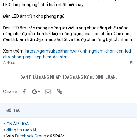
LED cho phòng ngủ phổ biến nhất hiện nay.
Đèn LED âm trần cho phòng ngủ
Đèn LED âm trần mang những ưu việt trong chức năng chiếu sáng
cũng như độ bền, tính tiết kiệm năng lượng của sản phẩm. Các dòng
đèn LED âm trần đẹp, màu sắc tốt và tốc độ phản ứng bật tắt nhanh.
Xem thêm:
https://gomsubaokhanh.vn/kinh-nghiem-chon-den-led-
cho-phong-ngu-dep-hien-dai.html
7/4/22
#1
BẠN PHẢI ĐĂNG NHẬP HOẶC ĐĂNG KÝ ĐỂ BÌNH LUẬN.
Facebook
Google+
Email
Link
Chia sẻ:
ĐỐI TÁC
»
ỔN ÁP LIOA
»
đăng tin rao vặt
» Vào
Facebook Group
để SPAM