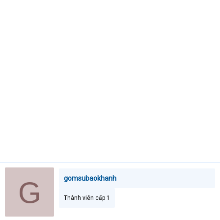
e
r
gomsubaokhanh
G
Thành viên cấp 1