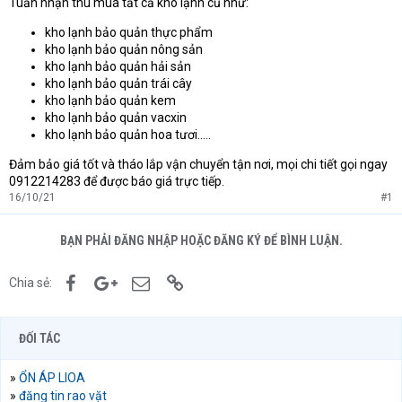
Tuấn nhận thu mua tất cả kho lạnh cũ như:
kho lạnh bảo quản thực phẩm
kho lạnh bảo quản nông sản
kho lạnh bảo quản hải sản
kho lạnh bảo quản trái cây
kho lạnh bảo quản kem
kho lạnh bảo quản vacxin
kho lạnh bảo quản hoa tươi…..
Đảm bảo giá tốt và tháo lắp vận chuyển tận nơi, mọi chi tiết gọi ngay
0912214283 để được báo giá trực tiếp.
16/10/21
#1
BẠN PHẢI ĐĂNG NHẬP HOẶC ĐĂNG KÝ ĐỂ BÌNH LUẬN.
Facebook
Google+
Email
Link
Chia sẻ:
ĐỐI TÁC
»
ỔN ÁP LIOA
»
đăng tin rao vặt