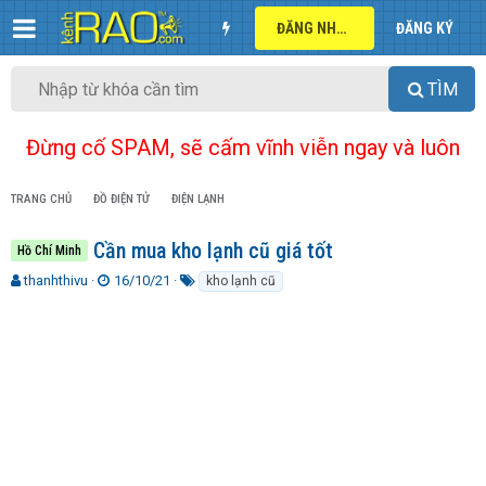
ĐĂNG NHẬP
ĐĂNG KÝ
TÌM
Đừng cố SPAM, sẽ cấm vĩnh viễn ngay và luôn
TRANG CHỦ
ĐỒ ĐIỆN TỬ
ĐIỆN LẠNH
Cần mua kho lạnh cũ giá tốt
Hồ Chí Minh
T
N
T
thanhthivu
16/10/21
kho lạnh cũ
h
g
ừ
r
à
k
e
y
h
a
g
ó
d
ử
a
s
i
t
a
r
t