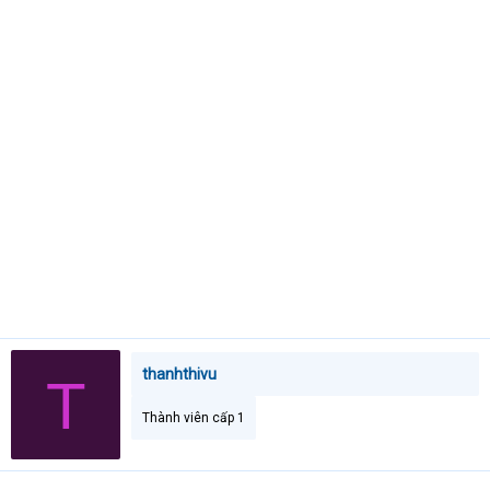
e
r
thanhthivu
T
Thành viên cấp 1