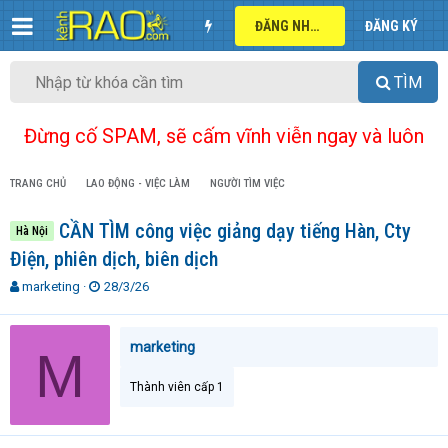
ĐĂNG NHẬP
ĐĂNG KÝ
TÌM
Đừng cố SPAM, sẽ cấm vĩnh viễn ngay và luôn
TRANG CHỦ
LAO ĐỘNG - VIỆC LÀM
NGƯỜI TÌM VIỆC
CẦN TÌM công việc giảng dạy tiếng Hàn, Cty
Hà Nội
Điện, phiên dịch, biên dịch
T
N
marketing
28/3/26
h
g
r
à
e
y
marketing
M
a
g
d
ử
Thành viên cấp 1
s
i
t
a
r