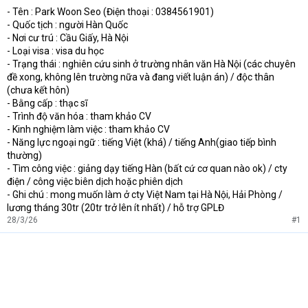
- Tên : Park Woon Seo (Điện thoại : 0384561901)
t
- Quốc tịch : người Hàn Quốc
e
r
- Nơi cư trú : Cầu Giấy, Hà Nội
- Loại visa : visa du học
- Trạng thái : nghiên cứu sinh ở trường nhân văn Hà Nội (các chuyên
đề xong, không lên trường nữa và đang viết luận án) / độc thân
(chưa kết hôn)
- Bằng cấp : thạc sĩ
- Trình độ văn hóa : tham khảo CV
- Kinh nghiệm làm việc : tham khảo CV
- Năng lực ngoại ngữ : tiếng Việt (khá) / tiếng Anh(giao tiếp bình
thường)
- Tìm công việc : giảng dạy tiếng Hàn (bất cứ cơ quan nào ok) / cty
điện / công việc biên dịch hoặc phiên dịch
- Ghi chú : mong muốn làm ở cty Việt Nam tại Hà Nội, Hải Phòng /
lương tháng 30tr (20tr trở lên ít nhất) / hỗ trợ GPLĐ
28/3/26
#1