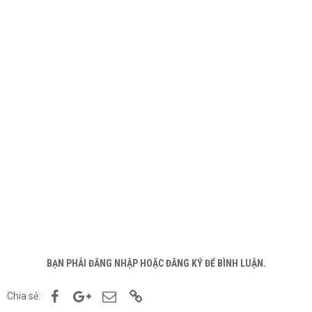
BẠN PHẢI ĐĂNG NHẬP HOẶC ĐĂNG KÝ ĐỂ BÌNH LUẬN.
Facebook
Google+
Email
Link
Chia sẻ: