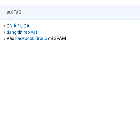
ĐỐI TÁC
»
ỔN ÁP LIOA
»
đăng tin rao vặt
» Vào
Facebook Group
để SPAM